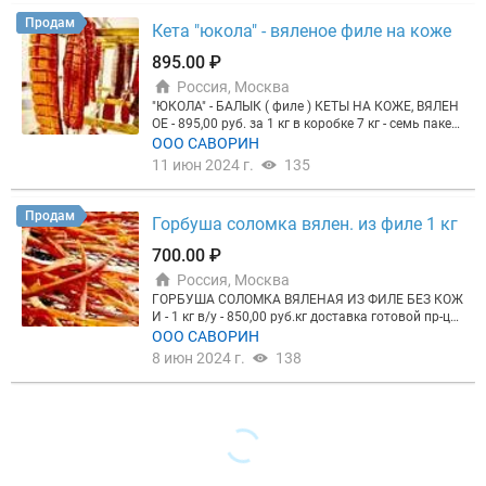
Продам
Кета "юкола" - вяленое филе на коже
895.00 ₽
Россия, Москва
"ЮКОЛА" - БАЛЫК ( филе ) КЕТЫ НА КОЖЕ, ВЯЛЕН
ОЕ - 895,00 руб. за 1 кг в коробке 7 кг - семь пакет
ов по 1 кг Срок годности - 6 мес. хранить при t - 0
ООО САВОРИН
+ 6C хранить при t + 7 + 20C - 7 суток Относительн
11 июн 2024 г.
135
ая влажность - при хранении - 75% Доставка в рег
ионы ТК
Продам
Горбуша соломка вялен. из филе 1 кг
700.00 ₽
Россия, Москва
ГОРБУША СОЛОМКА ВЯЛЕНАЯ ИЗ ФИЛЕ БЕЗ КОЖ
И - 1 кг в/у - 850,00 руб.кг доставка готовой пр-ци
и, транспортной компанией в любой регион РФ в
ООО САВОРИН
одной коробке 5 кг Срок годности 6 мес. t - 0+20
8 июн 2024 г.
138