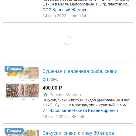
шеные в масле, малосоленые, 100 гр, пластик, кл
юч, ТУ, июль 2022, 12 месяцев срок. СТМ Красный
ООО Красный Жемчуг
Жемчуг,
14 фев 2023 г.
114
Продам
Сушеная и вяленная рыба,.снеки
оптом.
400.00 ₽
Россия, Москва
Закуски, снеки к пиву 80 видов (фасованные и вес
овые) - Сушеные морепродукты: сушеный кальма
р, хоттейст, кальмар со вкусом краба, креветки, ка
ИП Васильков Никита Владимирович
льмар по «Шанхайски»,желтый полосатик, анчоу
18 окт 2022 г.
940
с, осьминог, кольца кальмара, ставридка, янтарн
ая рыбка, морской угорь, песчанка, камбала, щуп
альца кальмара копченые ,икра вяленная, таранк
Продам
Закуски, снеки к пиву 80 видов
а, минтай, тунец, императорский полосатик, золот