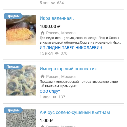
А при подключении рекламы — подарок:
►3 мес
ая корея. Вложение в коробку 40 упаковок.
5 авг
634
яца размещения + 2 недели в подарок; ►или 1 ме
сяц + экспертная статья о вашей компании на по
ртале. Бонусы действуют на тарифах Профи и Эк
Продам
Икра вяленная .
склюзив.
Закажите бесплатный прогноз:
Рассчит
ать прогноз для моей компании
или позвоните: +
1000.00 ₽
78124253265
Прогноз бесплатный и ни к чему не
обязывает. Запустим рекламу в течение 2 дней п
Россия, Москва
осле оплаты!
Три вида икры ; сома, сазана, леща. Лещ и Сазан
в калагенрвой оболочке,Сом в натуральной Икра
вся в меру горчит и в меру липнет к зубам . Цена
ИП ЛИДИН ПАВЕЛ НИКОЛАЕВИЧ
в гофро таре за наличный расчёт 1000 рублей кг,
15 июл
370
в вакууме по 150 грамм 230 рублей штука.
Продам
Императорский полосатик
Россия, Москва
Продам императорский полосатик солено-сушен
ый.Вьетнам.Премиум!!!
ООО Спрут
1 июл
137
Продам
Анчоус солено-сушеный вьетнам
1.00 ₽