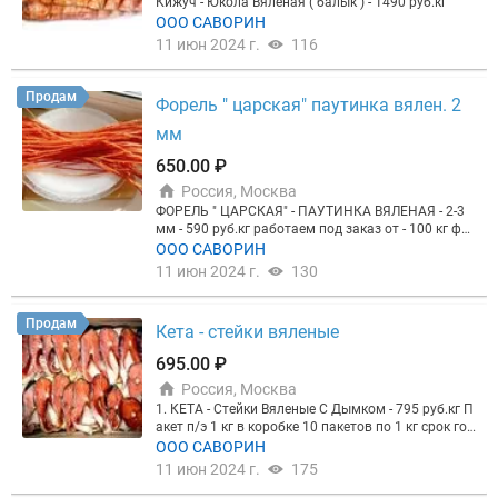
Кижуч - Юкола Вяленая ( балык ) - 1490 руб.кг
ООО САВОРИН
11 июн 2024 г.
116
Продам
Форель " царская" паутинка вялен. 2
мм
650.00 ₽
Россия, Москва
ФОРЕЛЬ " ЦАРСКАЯ" - ПАУТИНКА ВЯЛЕНАЯ - 2-3
мм - 590 руб.кг работаем под заказ от - 100 кг фас
овка по 1 кг в п/э пакеты в одной коробке 10 паке
ООО САВОРИН
тов по 1 кг
11 июн 2024 г.
130
Продам
Кета - стейки вяленые
695.00 ₽
Россия, Москва
1. КЕТА - Стейки Вяленые С Дымком - 795 руб.кг П
акет п/э 1 кг в коробке 10 пакетов по 1 кг срок год
ности 6 мес. хранить при t - 0 +20c
ООО САВОРИН
11 июн 2024 г.
175