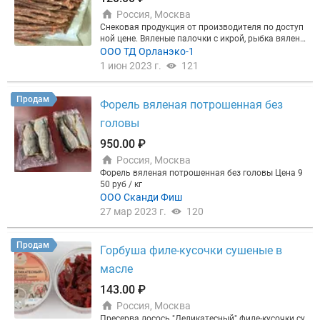
Россия, Москва
Снековая продукция от производителя по доступ
ной цене. Вяленые палочки с икрой, рыбка вялена
я, чипсы, рулеты, косички, хребты форели горячег
ООО ТД Орланэко-1
о копчения, сельдь соленая, скумбрия пряного по
1 июн 2023 г.
121
сола
Продам
Форель вяленая потрошенная без
головы
950.00 ₽
Россия, Москва
Форель вяленая потрошенная без головы Цена 9
50 руб / кг
ООО Сканди Фиш
27 мар 2023 г.
120
Продам
Горбуша филе-кусочки сушеные в
масле
143.00 ₽
Россия, Москва
Пресерва лосось "Деликатесный" филе-кусочки су