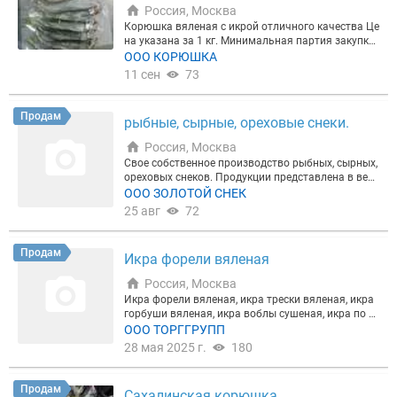
Россия, Москва
Корюшка вяленая с икрой отличного качества Це
на указана за 1 кг. Минимальная партия закупки
от 10 кг. Оптом и в розницу. Самовывоз и доставк
ООО КОРЮШКА
а
11 сен
73
Продам
рыбные, сырные, ореховые снеки.
Россия, Москва
Свое собственное производство рыбных, сырных,
ореховых снеков. Продукции представлена в весо
вой и фасовонном виде.
ООО ЗОЛОТОЙ СНЕК
25 авг
72
Продам
Икра форели вяленая
Россия, Москва
Икра форели вяленая, икра трески вяленая, икра
горбуши вяленая, икра воблы сушеная, икра по С
кандинавски. Камбала ерш вяленый Нерка, кета,
ООО ТОРГГРУПП
горбуша х/к Ассортимент снеков свыше 50 позиц
28 мая 2025 г.
180
ий.
Продам
Сахалинская корюшка