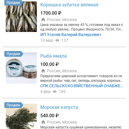
Продам
Корюшка зубатка вяленая
1700.00 ₽
Россия, Москва
Цена указана за увялку 45 %, готовим под заказ п
од любую увялку , Процент Икорность 70/30. Пло
тное И Малосольное Мясо. По всем вопросам Пи
ИП Усачев Валерий Валерьевич
шите И Пишите . Видео И Фото Пришлю По Запро
10 мар
137
су . У нас свой Цех.
Продам
Рыба ямала
100.00 ₽
Россия, Москва
Предлагаем широкий ассортимент товаров из се
верной рыбы: чир, сиг, пелядь, ряпушка, корюшка,
щука, налим, язь, чебак. филе рыбное мороженое ,
СПК СЕЛЬСКОХОЗЯЙСТВЕННЫЙ СНАБЖЕН
рыба соленая, вяленая, холодного копчения, а та
ЧЕСКО-СБЫТОВОЙ ПОТРЕБИТЕЛЬСКИЙ К
4 фев
189
кже полуфабрикаты.
ООПЕРАТИВ ЯМАЛАГРО
Продам
Морская капуста
540.00 ₽
Россия, Москва
Морская капуста сушёная шинкованная, незапес