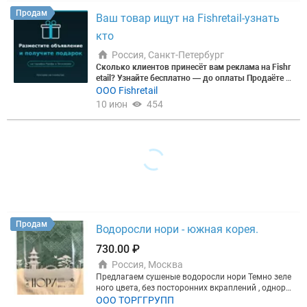
Продам
Ваш товар ищут на Fishretail-узнать
кто
Россия, Санкт-Петербург
Сколько клиентов принесёт вам реклама на Fishr
etail? Узнайте бесплатно — до оплаты
Продаёте р
ыбу, морепродукты или рыбную продукцию опто
ООО Fishretail
м? Прежде чем вкладывать в рекламу — узнайте,
10 июн
454
сколько она реально вам принесёт.
Знакомая сит
уация: ►Мало постоянных клиентов и входящих
заявок; ►Холодные звонки и работа менеджеров
дают слабую отдачу; ►Объявления в бесплатных
источниках почти не приносят откликов; ►Непон
ятно, окупится ли платное продвижение.
Закажит
е бесплатный прогноз продаж от рекламы на Fish
retail — для вашей компании и до оплаты.
Мы пос
читаем на ваших данных, сколько закупщиков ув
идят ваше предложение и сколько обращений вы
получите.
Что вы получите в прогнозе:
►Охват ц
Продам
Водоросли нори - южная корея.
елевых закупщиков по вашей категории рыбы и р
егиону; ►Прогноз числа входящих заявок в неде
730.00 ₽
лю; ►Стоимость одного клиента и сравнение с в
Россия, Москва
ашим текущим каналом; ►Рекомендацию по тар
ифу под ваш объём и бюджет.
Почему цифрам мо
Предлагаем сушеные водоросли нори Темно зеле
жно доверять:
160 000+ участников отрасли, 30 0
ного цвета, без посторонних вкраплений , одноро
00 + активных закупщиков, 96% рынка рыбы РФ.
дная плотность листа, ровные края. Сырье - Южн
ООО ТОРГГРУПП