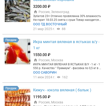
3200.00 ₽
Россия, Зеленоград
Зубатов 23+ Отлично провяленна 30% влажность
Не горит 18.03.25 снята с суши Товар находится в
Москве
ООО ТД ВОСТОЧНЫЙ
21 мар 2025 г.
88
Продам
Икра минтая вяленая в ястыках в/у -
1 кг
1550.00 ₽
Россия, Москва
ИКРА МИНТАЯ ВЯЛЕНАЯ В ЯСТЫКАХ В/У - 1 кг - 1
550 р. Качество " Премиум" - фасовка по 0,5 кг в в
акуум п/э пакеты в одной коробке - 5 кг (10 в/у па
ООО САВОРИН
кетов по 0,5 кг ) Срок годности - 6 мес. при t от 0С
11 июн 2024 г.
162
+ 20С После вскрытия герметичной упаковки - 7 с
уток при t +20С
Продам
Кижуч - юкола вяленая ( балык )
1195.00 ₽
Россия, Москва