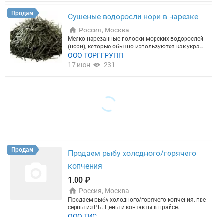
альмара с перцем и кунжутом 16. Японский делик
етах по 1 кг. Есть все сопроводительные докумен
атес 17. Осьминог 18. Полоски кальмара розовые
ты. Готовы выступить надежным поставщиком н
Продам
Сушеные водоросли нори в нарезке
19. Паутинка кальмара светлая 20. Паутинка кал
а долгосрочной основе. С уважением, Геннадий. В
ьмара темная 21. Паутинка кальмара красная 2
ассортименте предлагаем: 1. Камбала 2. Камбал
Россия, Москва
2. Арахис солено-жаренный крупный премиум 23.
а с перцем 3. Навага 4. Икра минтая 5. Янтарная
Мелко нарезанные полоски морских водорослей
Крекеры рисовые Оригинал 24. Крекеры рисовые
рыбка с перцем 6. Янтарная рыбка без перца 7. М
(нори), которые обычно используются как украше
Креветка 25. Крекеры рисовые Бекон 26. Крекеры
интай филе спинки 8. Минтай с перцем 9. Минтай
ние для различных блюд в японской кухне.
ООО ТОРГГРУПП
рисовые Чили 27. Микс рисовых крекеров 28. Кре
соломка 10. Кальмар полукольца копченные 11.
керы рисовые Сыр 29. Крекеры рисовые Шашлык
17 июн
231
Кальмар полукольца белые 12. Стружка кальмар
30. Крекеры рисовые Васаби 31. Крекеры рисовы
а со вкусом краба 13. Кальмар солено сушеный Х
е Краб 32. Смесь арахиса с крекером Микс 33. См
от-тест 14. Кальмар стружка 15. Стружка кальма
есь арахиса с крекером Шашлык 34. Смесь арахи
ра с перцем и кунжутом 16. Японский деликатес 1
са с крекером Васаби 35. Арахис в глазури в ассо
7. Осьминог 18. Полоски кальмара розовые 19. П
ртименте Прайс лист по запросу. Склад в г. Влади
аутинка кальмара светлая 20. Паутинка кальмар
восток
а темная 21. Паутинка кальмара красная 22. Ара
хис солено-жаренный крупный премиум 23. Креке
ры рисовые Оригинал 24. Крекеры рисовые Креве
тка 25. Крекеры рисовые Бекон 26. Крекеры рисо
вые Чили 27. Микс рисовых крекеров 28. Крекеры
Продам
рисовые Сыр 29. Крекеры рисовые Шашлык 30. К
Продаем рыбу холодного/горячего
рекеры рисовые Васаби 31. Крекеры рисовые Кра
копчения
б 32. Смесь арахиса с крекером Микс 33. Смесь а
рахиса с крекером Шашлык 34. Смесь арахиса с к
1.00 ₽
рекером Васаби 35. Арахис в глазури в ассортиме
нте Прайс лист по запросу. Склад в г. Владивосто
Россия, Москва
к
Продаем рыбу холодного/горячего копчения, пре
сервы из РБ. Цены и контакты в прайсе.
ООО ТИС