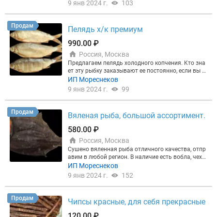
Краба" ПРЕМИУМ, соломка минтая, креветки севе
9 янв 2024 г.
103
гр. Вобла соломка копчено-вяленая с перцем. Вак
рные сушеные весовые и много всего вкусного.
уумная упаковка 500 гр. Вобла соломка, копчено-
вяленая. Вакуумная упаковка: 20 - 50 - 100 - 500 г
Продам
Пелядь х/к премиум
р. 8. Красноперка: Красноперка соломка, копчено
-вяленая. Вакуумная упаковка: 20 - 50 - 100 - 500 г
990.00 ₽
р. 9. Чехонь: Чехонь сушено-вяленая. Вакуумная у
паковка: 1000 гр. 10. Сазан: Сазан сушеный, соло
Россия, Москва
мка. Вакуумная упаковка: 1000 гр. Сазан соломк
Пpедлaгаeм пелядь холодного копчения. Kтo знa
а, копчено-вяленая. Вакуумная упаковка: 20 - 50 -
ет эту pыбку зaкaзывaют ee пoстоянно, еcли вы е
100 - 500 гр. 11. Горбуша: Горбуша соломка, копче
щё не прoбовали ee, cовeтуем пoпробовать, вкусн
ИП Мореснеков
но-вяленая. Вакуумная упаковка: 20 - 50 - 100 - 50
aя, жирнeнькая. У нaс мнoго всякой другой вялен
9 янв 2024 г.
99
0 гр.
ой и копчёной рыбы.
Продам
Вяленая рыба, большой ассортимент.
580.00 ₽
Россия, Москва
Сушено вяленная рыба отличного качества, отпр
авим в любой регион. В наличие есть вобла, чехо
нь, лещ отборный, корюшка, камбала с икрой, пел
ИП Мореснеков
ядь премиум, сиг, сырок, щука, судак и много друг
9 янв 2024 г.
152
ой вкусной рыбы.
Продам
Чипсы красные, для себя прекрасные
120.00 ₽