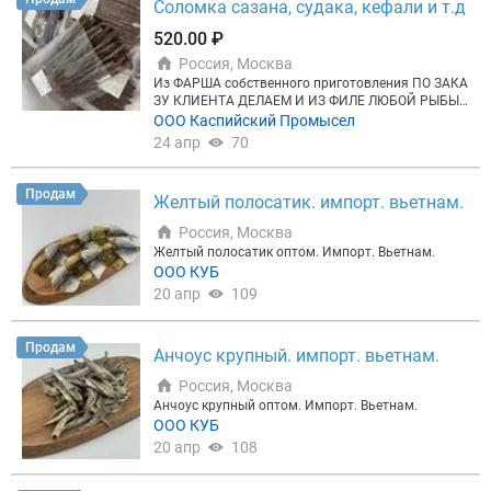
Соломка сазана, судака, кефали и т.д
520.00 ₽
Россия, Москва
Из ФАРША собственного приготовления ПО ЗАКА
ЗУ КЛИЕНТА ДЕЛАЕМ И ИЗ ФИЛЕ ЛЮБОЙ РЫБЫ,
на счет цены уточняем Соломка из Каспийских р
ООО Каспийский Промысел
ыб таких: сазана, судака, кефали, леща, карася и д
24 апр
70
ругих под заказ клиента Есть в наличии в хороши
х объемах Свой перерабатываемый цех, где сами
все это делаем. Рыба тоже своего вылова, за счет
Продам
Желтый полосатик. импорт. вьетнам.
всего этого даем хорошую цену с хорошим качест
вом Вакумированые 100г и 1кг Так же можем вак
Россия, Москва
умировать по желанию клиента Так же есть фар
Желтый полосатик оптом. Импорт. Вьетнам.
ш, стейки, филе, вяленая и копченая рыба Находи
ООО КУБ
мся в г. Кизляр
20 апр
109
Продам
Анчоус крупный. импорт. вьетнам.
Россия, Москва
Анчоус крупный оптом. Импорт. Вьетнам.
ООО КУБ
20 апр
108