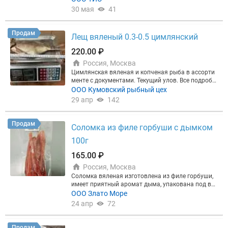
30 мая
41
Продам
Лещ вяленый 0.3-0.5 цимлянский
220.00 ₽
Россия, Москва
Цимлянская вяленая и копченая рыба в ассорти
менте с документами. Текущий улов. Все подробн
ости по телефону
ООО Кумовский рыбный цех
29 апр
142
Продам
Соломка из филе горбуши с дымком
100г
165.00 ₽
Россия, Москва
Соломка вяленая изготовлена из филе горбуши,
имеет приятный аромат дыма, упакована под вак
уумом в индивидуальную упаковку по 100г. Идеа
ООО Злато Море
льно подходит для продажи в розничных торгов
24 апр
72
ых точках. Срок годности до 6 мес (зависит от те
мпературы хранения). Возможно производство п
од СТМ.
Продам