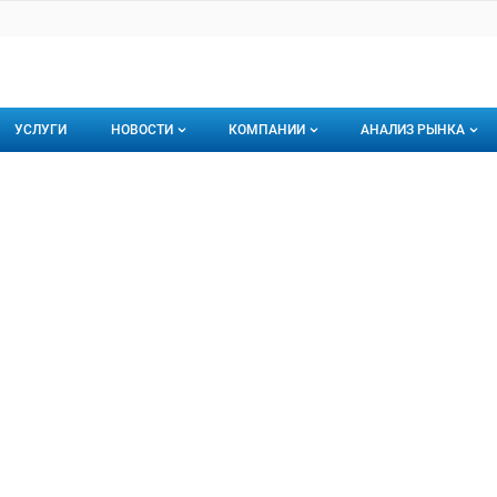
УСЛУГИ
НОВОСТИ
КОМПАНИИ
АНАЛИЗ РЫНКА
Новости рыбного рынка
Каталог компаний
ОРИН
, ООО
торинги
О каталоге компаний
Подписаться на 
Премиум размещение