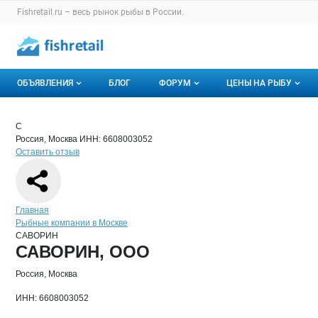
Раздел навигации по сайту fishretail.ru
Fishretail.ru – весь
рынок рыбы
в России.
Авторизация и меню пользователя
Навигация по разделам сайта fishretail.ru
ОБЪЯВЛЕНИЯ
БЛОГ
ФОРУМ
ЦЕНЫ НА РЫБУ
Объявления
Все темы
О мониторингах
Краткая информация о компании
САВ
Страница компании
САВОРИН
Страница компании
САВОРИН, ООО
С
Россия, Москва
ИНН: 6608003052
Горячее предложение
Избранные
Актуальные мони
Оставить отзыв
Мои объявления
С моим участием
Динамика цен
Отзывы
Навигация по сайту
Главная
Рыбные компании в Москве
САВОРИН
Основная информация о компании
САВОРИН, ООО
Россия, Москва
ИНН: 6608003052