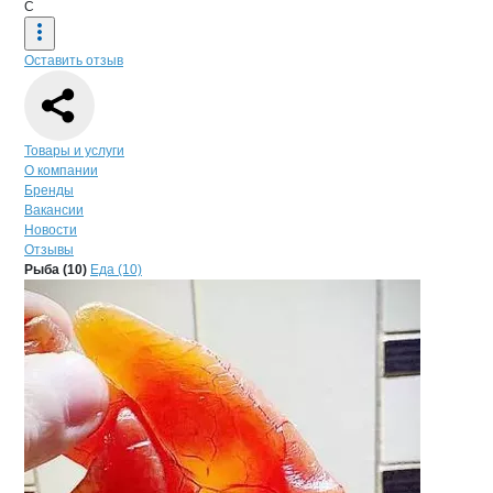
С
Оставить отзыв
Навигация по странице
компании
СА
Товары и услуги
О компании
Бренды
Вакансии
Новости
Отзывы
Продукция
САВОРИН, ООО
Навигация по продуктам
компании
САВОР
Рыба (10)
Еда (10)