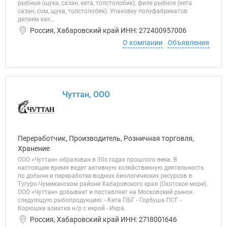
рыбные (щука, сазан, кета, толстолобик); филе рыбное (кета
сазан, сом, щука, толстолобик). Упаковку полуфабрикатов
делаем как...
Россия, Хабаровский край ИНН: 272400957006
О компании
Объявления
Чуттан, ООО
Переработчик, Производитель, Розничная торговля,
Хранение
ООО «Чуттан» образован в 30х годах прошлого века. В
настоящее время ведет активную хозяйственную деятельность
по добыче и переработке водных биологических ресурсов в
Тугуро-Чумиканском районе Хабаровского края (Охотское море).
ООО «Чуттан» добывает и поставляет на Московский рынок
следующую рыбопродукцию: - Кета ПБГ - Горбуша ПСГ -
Корюшка азиатка н/р с икрой - Икра.
Россия, Хабаровский край ИНН: 2718001646