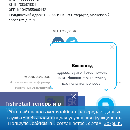
Мониторинг
КПП: 780501001
Рыбопосадочный материал
Вакансии
ОГРН: 1047855085442
Полуфабрикаты
Юридический адрес: 196066, г. Санкт-Петербург, Московский
Блог
Консервы
проспект, д. 212
Добавить объявление
Мы в соцсетях:
Карта объявлений
Счетчики, авторское право, логотипы
Всеволод
Здравствуйте! Готов помочь
вам. Напишите мне, если у
© 2006‑2026 ООО “Инлайн”. 12+ Все права защищены.
Использование информации, размещенной на данном сайте, допускается
вас появятся вопросы.
только при размещении активной гиперссылки на сайт
fishretail.ru
Fishretail теперь и в
MAX
Этот сайт использует
cookies
и передает данные
службам веб-аналитики для улучшения функционала.
ПЕРЕЙТИ
Пользуясь сайтом, вы соглашаетесь с этим.
Закрыть