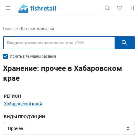
Раздел навигации по сайту fishretail.ru
Навигация по компаниям
Главная
Каталог компаний
П
Искать в текущем разделе
Хранение: прочее в Хабаровском
крае
Меню навигации
РЕГИОН
Хабаровский край
ВИДЫ ПРОДУКЦИИ