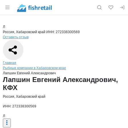
Раздел навигации по сайту fishretail.ru
Краткая информация о компании
Лапш
Страница компании
Лапшин Е
Страница компании
Лапшин Евгений Александрович, КФХ
Л
Россия, Хабаровский край
ИНН: 272338300569
Оставить отзыв
Навигация по сайту
Главная
Рыбные компании в Хабаровском крае
Лапшин Евгений Александрович
Основная информация о компании
Лапшин Евгений Александрович,
КФХ
Россия, Хабаровский край
ИНН: 272338300569
Л