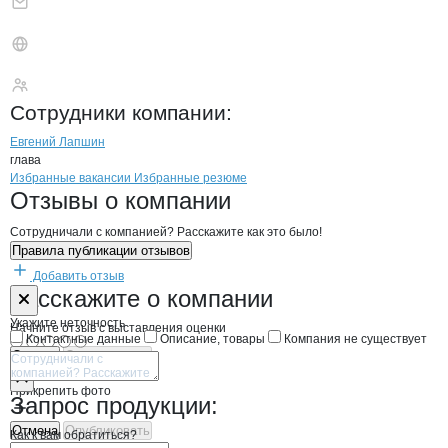
Лапшин Евгений Ал
Сотрудники
компании
:
Евгений Лапшин
глава
Бренды
Вакансии в
компани
Лапшин Евгений Алекса
Лапшин Евгений Ал
Избранные вакансии
Избранные резюме
Новости o
Лапшин Евгений Алексан
Лапшин Евгений 
Отзывы
о компании
Сотрудничали с компанией? Расскажите как это было!
Правила публикации отзывов
Добавить отзыв
Форма обратной связи о неточностях н
Лапшин Евген
Расскажите
о компании
Укажите неточность
Начните отзыв с выставления оценки
Контактные данные
Описание, товары
Компания не существует
Отмена
Опубликовать
Прикрепить фото
Запрос продукции:
Отмена
Опубликовать
Как к вам обратиться?