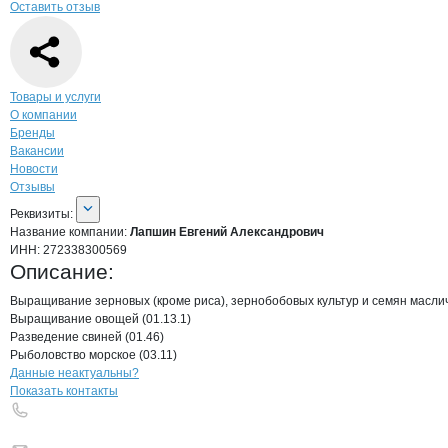
Оставить отзыв
Навигация по странице
компании
Лапш
Товары и услуги
О компании
Бренды
Вакансии
Новости
Отзывы
О компании
Лапшин Евгений Алекса
Реквизиты
компании
Лапшин Евгений Але
Реквизиты:
Название компании:
Лапшин Евгений Александрович
ИНН:
272338300569
Описание:
Выращивание зерновых (кроме риса), зернобобовых культур и семян масличн
Выращивание овощей (01.13.1)

Разведение свиней (01.46)

Рыболовство морское (03.11)
Контакты
компании
Лапшин Евгений 
+7(800)000-00-..
Данные неактуальны?
Показать контакты