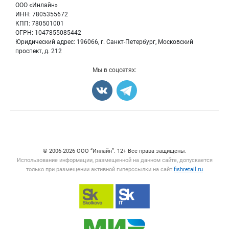
Бренды
ООО «Инлайн»
Морепродукты
Для СМИ
ИНН: 7805355672
Мониторинг
КПП: 780501001
Рыбопосадочный материал
Вакансии
ОГРН: 1047855085442
Полуфабрикаты
Юридический адрес: 196066, г. Санкт-Петербург, Московский
Блог
Консервы
проспект, д. 212
Добавить объявление
Мы в соцсетях:
Карта объявлений
Счетчики, авторское право, логотипы
© 2006‑2026 ООО “Инлайн”. 12+ Все права защищены.
Использование информации, размещенной на данном сайте, допускается
только при размещении активной гиперссылки на сайт
fishretail.ru