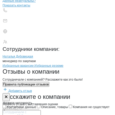
Контакты
компании
НОЙРИТ ГРУПП
+7(800)000-00-..
Данные неактуальны?
Показать контакты
НОЙРИТ ГРУПП
Сотрудники
компании
:
Наталья Дубовицкая
менеджер по закупкам
Бренды
Вакансии в
компани
НОЙРИТ ГРУПП
НОЙРИТ ГРУПП
Избранные вакансии
Избранные резюме
Новости o
НОЙРИТ ГРУПП, ООО
НОЙРИТ ГРУПП
Отзывы
о компании
Сотрудничали с компанией? Расскажите как это было!
Правила публикации отзывов
Добавить отзыв
Форма обратной связи о неточностях н
НОЙРИТ ГРУП
Расскажите
о компании
Укажите неточность
Начните отзыв с выставления оценки
Контактные данные
Описание, товары
Компания не существует
Отмена
Опубликовать