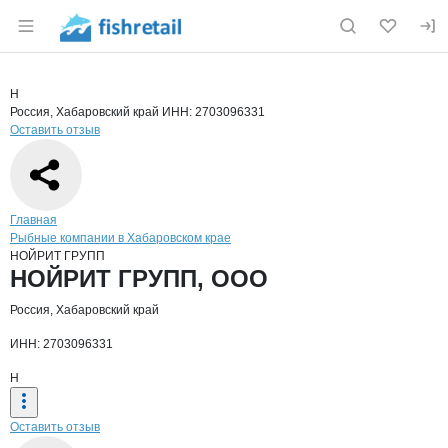
Раздел навигации по сайту fishretail.ru
Краткая информация о компании
НОЙР
Страница компании
НОЙРИТ 
Страница компании
НОЙРИТ ГРУПП, ООО
Н
Россия, Хабаровский край
ИНН: 2703096331
Оставить отзыв
Навигация по сайту
Главная
Рыбные компании в Хабаровском крае
НОЙРИТ ГРУПП
Основная информация о компании
НОЙРИТ ГРУПП, ООО
Россия, Хабаровский край
ИНН: 2703096331
Н
Оставить отзыв