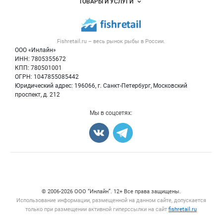
ТОВАРЫ И УСЛУГИ
Размещение рекламы
Каталог компаний
Рыбные снеки
Публичная оферта
Новости рынка
Рыба
Контактная информация
Форум
Fishretail.ru – весь
рынок рыбы
в России.
Икра
Политика обработки персональных данных
Бренды
ООО «Инлайн»
Морепродукты
Для СМИ
ИНН: 7805355672
Мониторинг
КПП: 780501001
Рыбопосадочный материал
Вакансии
ОГРН: 1047855085442
Полуфабрикаты
Юридический адрес: 196066, г. Санкт-Петербург, Московский
Блог
Консервы
проспект, д. 212
Добавить объявление
Мы в соцсетях:
Карта объявлений
Счетчики, авторское право, логотипы
© 2006‑2026 ООО “Инлайн”. 12+ Все права защищены.
Использование информации, размещенной на данном сайте, допускается
только при размещении активной гиперссылки на сайт
fishretail.ru