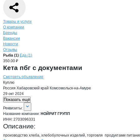
Навигация по странице
компании
НОЙ
Товары и услуги
О компании
Бренды
Вакансии
Новости
Отзывы
Продукция
НОЙРИТ ГРУПП, ООО
Навигация по продуктам
компании
НОЙРИТ
Рыба (1)
Еда (1)
350.00 ₽
Кета пбг с документами
Смотреть объявление
Куплю
Россия
Хабаровский край
Комсомольск-на-Амуре
29 окт 2024
Показать ещё
О компании
НОЙРИТ ГРУПП
Реквизиты
компании
НОЙРИТ ГРУПП
Реквизиты:
Название компании:
НОЙРИТ ГРУПП
ИНН:
2703096331
Описание:
производство хлеба, хлебобулочных изделий, торговля  продуктами питания 