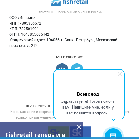
Новости рынка
Рыба
Контактная информация
Форум
Fishretail.ru – весь
рынок рыбы
в России.
Икра
Политика обработки персональных данных
Бренды
ООО «Инлайн»
Морепродукты
Для СМИ
ИНН: 7805355672
Мониторинг
КПП: 780501001
Рыбопосадочный материал
Вакансии
ОГРН: 1047855085442
Полуфабрикаты
Юридический адрес: 196066, г. Санкт-Петербург, Московский
Блог
Консервы
проспект, д. 212
Добавить объявление
Мы в соцсетях:
Карта объявлений
Счетчики, авторское право, логотипы
Всеволод
Здравствуйте! Готов помочь
вам. Напишите мне, если у
© 2006‑2026 ООО “Инлайн”. 12+ Все права защищены.
Использование информации, размещенной на данном сайте, допускается
вас появятся вопросы.
только при размещении активной гиперссылки на сайт
fishretail.ru
Fishretail теперь и в