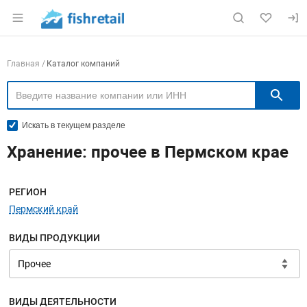
Раздел навигации по сайту fishretail.ru
Навигация по компаниям
Главная
Каталог компаний
П
Искать в текущем разделе
Хранение: прочее в Пермском крае
Меню навигации
РЕГИОН
Пермский край
ВИДЫ ПРОДУКЦИИ
ВИДЫ ДЕЯТЕЛЬНОСТИ