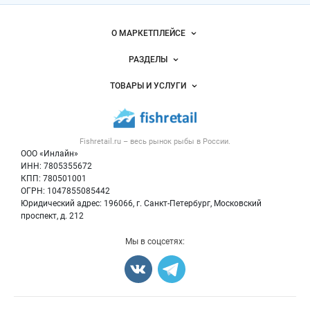
Важные разделы и контакты
Навигация по сайту
О МАРКЕТПЛЕЙСЕ
Новости Fishretail.ru
РАЗДЕЛЫ
Услуги и цены
Объявления
ТОВАРЫ И УСЛУГИ
Размещение рекламы
Каталог компаний
Рыбные снеки
Публичная оферта
Новости рынка
Рыба
Контактная информация
Форум
Fishretail.ru – весь
рынок рыбы
в России.
Икра
Политика обработки персональных данных
Бренды
ООО «Инлайн»
Морепродукты
Для СМИ
ИНН: 7805355672
Мониторинг
КПП: 780501001
Рыбопосадочный материал
Вакансии
ОГРН: 1047855085442
Полуфабрикаты
Юридический адрес: 196066, г. Санкт-Петербург, Московский
Блог
Консервы
проспект, д. 212
Добавить объявление
Мы в соцсетях:
Карта объявлений