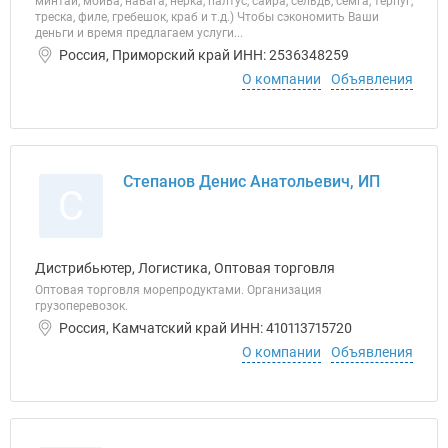
минтай, мойва, навага, нерка, палтус, сайра, сельдь, семга, терпуг,
треска, филе, гребешок, краб и т.д.) Чтобы сэкономить Ваши
деньги и время предлагаем услуги...
Россия, Приморский край ИНН: 2536348259
О компании
Объявления
Степанов Денис Анатольевич, ИП
С
Дистрибьютер, Логистика, Оптовая торговля
Оптовая торговля морепродуктами. Организация
грузоперевозок.
Россия, Камчатский край ИНН: 410113715720
О компании
Объявления