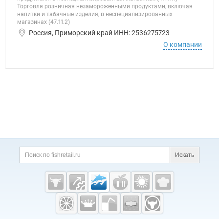
Торговля розничная незамороженными продуктами, включая
напитки и табачные изделия, в неспециализированных
магазинах (47.11.2)
Россия, Приморский край ИНН: 2536275723
О компании
Дополнительная информация
Поиск по сайту и ссы
Искать
Cсылки на полезные проекты
Fishretail.ru —
рыба,
морепродукты