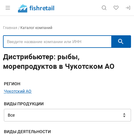
Раздел навигации по сайту fishretail.ru
Навигация по компаниям
Главная
Каталог компаний
П
Дистрибьютер: рыбы,
морепродуктов в Чукотском АО
Меню навигации
РЕГИОН
Чукотский АО
ВИДЫ ПРОДУКЦИИ
ВИДЫ ДЕЯТЕЛЬНОСТИ