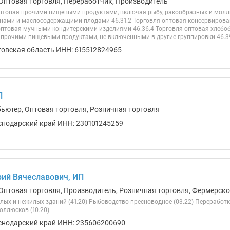
Оптовая торговля, Переработчик, Производитель
 оптовая прочими пищевыми продуктами, включая рыбу, ракообразных и молл
ами и маслосодержащими плодами 46.31.2 Торговля оптовая консервиров
 оптовая мучными кондитерскими изделиями 46.36.4 Торговля оптовая хлебо
 прочими пищевыми продуктами, не включенными в другие группировки 46.39
товская область ИНН: 615512824965
П
бьютер, Оптовая торговля, Розничная торговля
снодарский край ИНН: 230101245259
ий Вячеславович, ИП
Оптовая торговля, Производитель, Розничная торговля, Фермерско
лых и нежилых зданий (41.20) Рыбоводство пресноводное (03.22) Переработ
оллюсков (10.20)
снодарский край ИНН: 235606200690