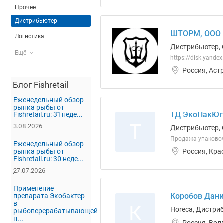
Прочее
Дистрибьютер
ШТОРМ, ООО
Логистика
Дистрибьютер, 
Ещё
https://disk.yand
Россия, Аст
Блог Fishretail
Еженедельный обзор
рынка рыбы от
ТД ЭкоПакЮг
Fishretail.ru: 31 неде...
Т
3.08.2026
Дистрибьютер, 
Продажа упаково
Еженедельный обзор
Россия, Кра
рынка рыбы от
Fishretail.ru: 30 неде...
27.07.2026
Применение
Коробов Дани
препарата Экобактер
в
К
Horeca, Дистри
рыбоперерабатывающей
п...
Россия, Вол