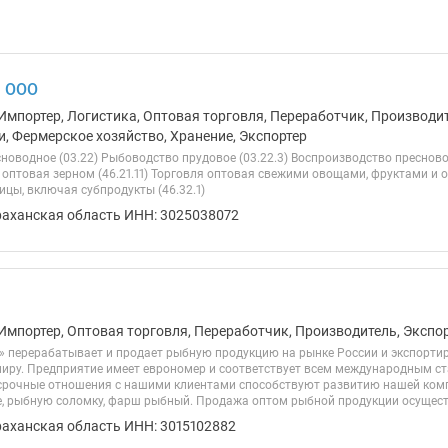
, ООО
Импортер, Логистика, Оптовая торговля, Переработчик, Производит
и, Фермерское хозяйство, Хранение, Экспортер
новодное (03.22) Рыбоводство прудовое (03.22.3) Воспроизводство преснов
я оптовая зерном (46.21.11) Торговля оптовая свежими овощами, фруктами и о
цы, включая субпродукты (46.32.1)
раханская область ИНН: 3025038072
Импортер, Оптовая торговля, Переработчик, Производитель, Экспо
 перерабатывает и продает рыбную продукцию на рынке России и экспортируе
миру. Предприятие имеет еврономер и соответствует всем международным с
срочные отношения с нашими клиентами способствуют развитию нашей ко
е, рыбную соломку, фарш рыбный. Продажа оптом рыбной продукции осуществ
раханская область ИНН: 3015102882