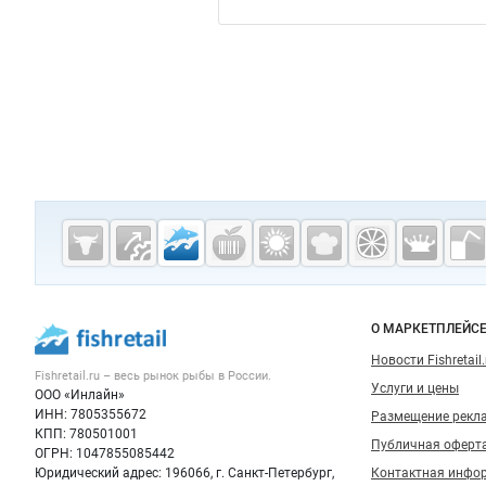
Дополнительная информация
Cсылки на полезные проекты
Fishretail.ru —
рыба,
морепродукты
Важные разделы и контакты
Навигация п
О МАРКЕТПЛЕЙС
Новости Fishretail.
Fishretail.ru – весь
рынок рыбы
в России.
Услуги и цены
ООО «Инлайн»
ИНН: 7805355672
Размещение рекл
КПП: 780501001
Публичная оферт
ОГРН: 1047855085442
Юридический адрес: 196066, г. Санкт-Петербург,
Контактная инфо