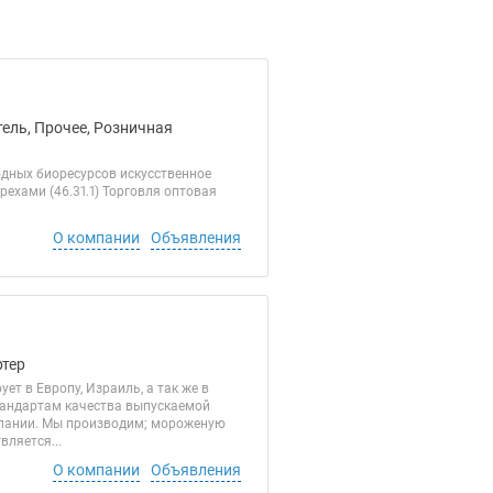
ель, Прочее, Розничная
одных биоресурсов искусственное
рехами (46.31.1) Торговля оптовая
О компании
Объявления
ртер
т в Европу, Израиль, а так же в
тандартам качества выпускаемой
мпании. Мы производим; мороженую
ляется...
О компании
Объявления