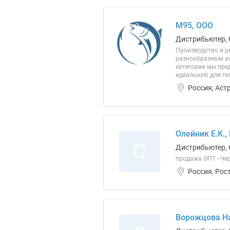
М95, ООО
Дистрибьютер, 
Производство и р
разнообразным ас
категории мы пред
идеальную для тех
Россия, Аст
Олейник Е.К.,
О
Дистрибьютер, 
продажа ОПТ - Че
Россия, Рос
Ворожцова Н