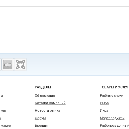
о сайту
Е
РАЗДЕЛЫ
ТОВАРЫ И УСЛУ
ru
Объявления
Рыбные снеки
Каталог компаний
Рыба
амы
Новости рынка
Икра
а
Форум
Морепродукты
рмация
Бренды
Рыбопосадочный