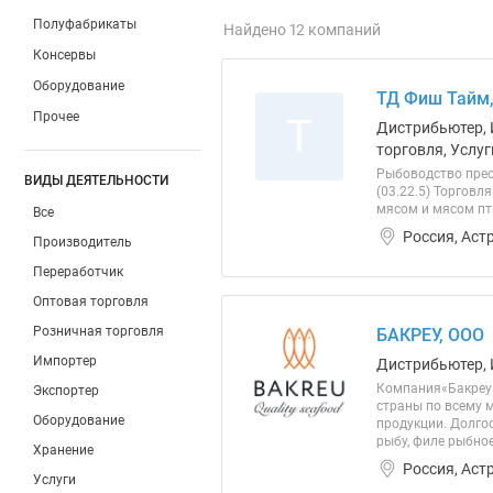
Полуфабрикаты
Найдено 12 компаний
Консервы
Оборудование
ТД Фиш Тайм
Прочее
Т
Дистрибьютер, 
торговля, Услуг
Рыбоводство прес
ВИДЫ ДЕЯТЕЛЬНОСТИ
(03.22.5) Торговл
мясом и мясом пти
Все
Россия, Аст
Производитель
Переработчик
Оптовая торговля
Розничная торговля
БАКРЕУ, ООО
Импортер
Дистрибьютер, 
Компания«Бакреу»
Экспортер
страны по всему 
Оборудование
продукции. Долго
рыбу, филе рыбно
Хранение
Россия, Аст
Услуги