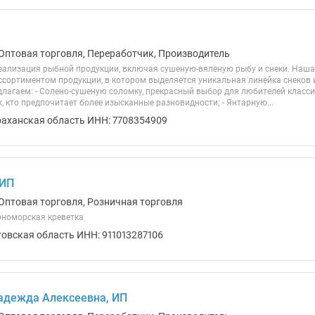
Оптовая торговля, Переработчик, Производитель
еализация рыбной продукции, включая сушеную-вяленую рыбу и снеки. Наш
сортиментом продукции, в котором выделяется уникальная линейка снеков и
лагаем: - Солено-сушеную соломку, прекрасный выбор для любителей классиче
, кто предпочитает более изысканные разновидности; - Янтарную...
раханская область ИНН: 7708354909
 ИП
Оптовая торговля, Розничная торговля
рноморская креветка
товская область ИНН: 911013287106
адежда Алексеевна, ИП