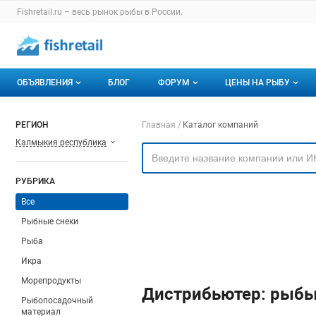
Раздел навигации по сайту fishretail.ru
Fishretail.ru – весь
рынок рыбы
в России.
Авторизация и меню пользователя
Навигация по разделам сайта fishretail.ru
ОБЪЯВЛЕНИЯ
БЛОГ
ФОРУМ
ЦЕНЫ НА РЫБУ
Объявления
Все темы
О мониторингах
Навигация по компа
РЕГИОН
Главная
Каталог компаний
Калмыкия республика
Горячее предложение
Избранные
Актуальные мони
Мои объявления
С моим участием
Динамика цен
РУБРИКА
Отзывы
Все
Рыбные снеки
Рыба
Икра
Морепродукты
Дистрибьютер: рыбы
Рыбопосадочный
материал