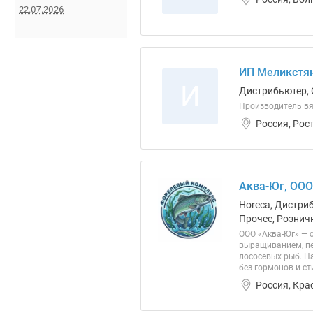
22.07.2026
ИП Меликстян 
И
Дистрибьютер, 
Производитель вя
Россия, Рос
Аква-Юг, ООО
Horeca, Дистри
Прочее, Розничн
ООО «Аква-Юг» — 
выращиванием, пе
лососевых рыб. Н
без гормонов и с
Россия, Кра