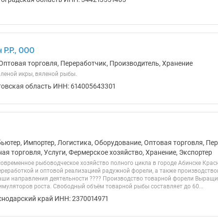
Р.Р., ООО
Оптовая торговля, Переработчик, Производитель, Хранение
леной икры, вяленой рыбы.
товская область ИНН: 614005643301
бьютер, Импортер, Логистика, Оборудование, Оптовая торговля, Пе
ая торговля, Услуги, Фермерское хозяйство, Хранение, Экспортер
современное рыбоводческое хозяйство полного цикла в городе Абинске Крас
реработкой и оптовой реализацией радужной форели, а также производство
аши направления деятельности ???? Производство товарной форели Выращи
тимуляторов роста. Свободный объём товарной рыбы составляет до 60...
снодарский край ИНН: 2370014971