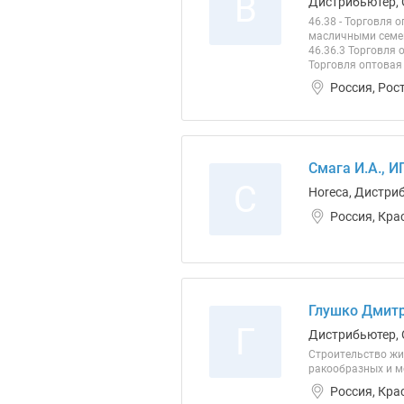
В
Дистрибьютер, 
46.38 - Торговля
масличными семен
46.36.3 Торговля
Торговля оптовая
Россия, Рос
Смага И.А., И
С
Horeca, Дистри
Россия, Кра
Глушко Дмитр
Г
Дистрибьютер, 
Строительство жи
ракообразных и м
Россия, Кра