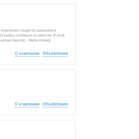
а компания гордится широким и
з рыбы, особенно из минтая. В этой
ских вкусов; - Филе-спинку,
О компании
Объявления
О компании
Объявления