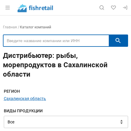
Раздел навигации по сайту fishretail.ru
Навигация по компаниям
Главная
Каталог компаний
П
Дистрибьютер: рыбы,
морепродуктов в Сахалинской
области
Меню навигации
РЕГИОН
Сахалинская область
ВИДЫ ПРОДУКЦИИ