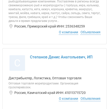
рыбодобывающими компаниями. Поставляем в регионы всегда
свежемороженую рыб и морепродукты ( горбуша, икра, кальмар,
камбала, капуста, кета, кижуч, корюшка, креветка, макрурус,
минтай, мойва, навага, нерка, палтус, сайра, сельдь, семга, терпуг,
треска, филе, гребешок, краб и т.д.) Чтобы сэкономить Ваши
деньги и время предлагаем услуги...
Россия, Приморский край ИНН: 2536348259
О компании
Объявления
Степанов Денис Анатольевич, ИП
С
Дистрибьютер, Логистика, Оптовая торговля
Оптовая торговля морепродуктами. Организация
грузоперевозок.
Россия, Камчатский край ИНН: 410113715720
О компании
Объявления