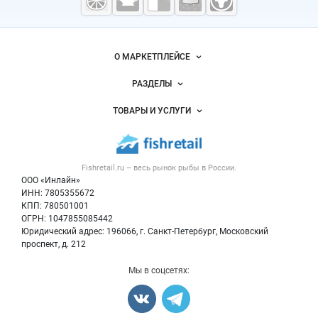
морепродукты
Важные разделы и контакты
Навигация по сайту
О МАРКЕТПЛЕЙСЕ
Новости Fishretail.ru
РАЗДЕЛЫ
Услуги и цены
Объявления
ТОВАРЫ И УСЛУГИ
Размещение рекламы
Каталог компаний
Рыбные снеки
Публичная оферта
Новости рынка
Рыба
Контактная информация
Форум
Fishretail.ru – весь
рынок рыбы
в России.
Икра
Политика обработки персональных данных
Бренды
ООО «Инлайн»
Морепродукты
Для СМИ
ИНН: 7805355672
Мониторинг
КПП: 780501001
Рыбопосадочный материал
Вакансии
ОГРН: 1047855085442
Полуфабрикаты
Юридический адрес: 196066, г. Санкт-Петербург, Московский
Блог
Консервы
проспект, д. 212
Добавить объявление
Мы в соцсетях:
Карта объявлений