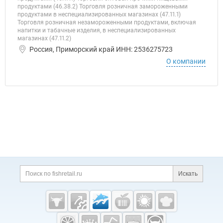
продуктами (46.38.2) Торговля розничная замороженными
продуктами в неспециализированных магазинах (47.11.1)
Торговля розничная незамороженными продуктами, включая
напитки и табачные изделия, в неспециализированных
магазинах (47.11.2)
Россия, Приморский край ИНН: 2536275723
О компании
Дополнительная информация
Поиск по сайту и ссы
Искать
Cсылки на полезные проекты
Fishretail.ru —
рыба,