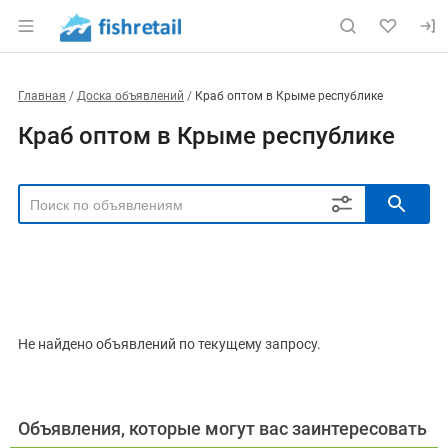
Главная
Доска объявлений
Краб оптом в Крыме республике
Краб оптом в Крыме республике
РЕГИОН
Выбрать регион
ТИП СДЕЛКИ
Все
Продам
Куплю
Не найдено объявлений по текущему запросу.
РУБРИКА
Объявления, которые могут вас заинтересовать
ВИД