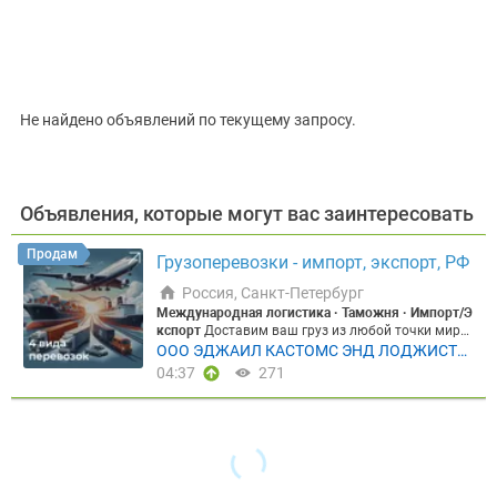
ВИД
Не найдено объявлений по текущему запросу.
СОСТОЯНИЕ
Объявления, которые могут вас заинтересовать
Цена, ₽
Продам
Грузоперевозки - импорт, экспорт, РФ
Россия, Санкт-Петербург
Международная логистика · Таможня · Импорт/Э
кспорт
Доставим ваш груз из любой точки мира
— безопасно, официально, в срок Оборудование,
ООО ЭДЖАИЛ КАСТОМС ЭНД ЛОДЖИСТИ
Сбросить
Показать
сырьё, ингредиенты, продукты питания. От 50 кг,
КС
04:37
271
любым видом транспорта, включая санкционны
е товары.
Узнаёте себя?
✗ Поставщик за рубежо
м не принимает оплату из России ✗ Груз застрял
на таможне из-за неправильного оформления до
кументов ✗ Нужно везти нестандартный груз — о
борудование, технику, крупногабарит ✗ Возили ч
ерез карго, хотите перейти на «белую» схему с до