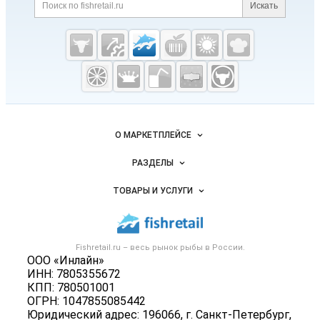
Поиск по сайту и ссылк
Искать
Cсылки на полезные проекты
Fishretail.ru —
рыба,
морепродукты
Важные разделы и контакты
Навигация по сайту
О МАРКЕТПЛЕЙСЕ
Новости Fishretail.ru
РАЗДЕЛЫ
Услуги и цены
Объявления
ТОВАРЫ И УСЛУГИ
Размещение рекламы
Каталог компаний
Рыбные снеки
Публичная оферта
Новости рынка
Рыба
Контактная информация
Форум
Fishretail.ru – весь
рынок рыбы
в России.
Икра
Политика обработки персональных данных
ООО «Инлайн»
Бренды
Морепродукты
ИНН: 7805355672
Для СМИ
Мониторинг
КПП: 780501001
Рыбопосадочный материал
ОГРН: 1047855085442
Вакансии
Полуфабрикаты
Юридический адрес: 196066, г. Санкт-Петербург,