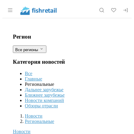
Раздел навигации по сайту fishretail.r
В Саратовской области в 2025 году 
Фильтры
Регион
Все регионы
Категория новостей
Все
Главные
Региональные
Дальнее зарубежье
Ближнее зарубежье
Новости компаний
Обзоры отрасли
Новости
Разделы
Новости
Региональные
Новости