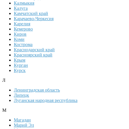
Калмыкия
Калуга
Камчатский край
Карачаево-Черкесия
Карелия
Кемерово
Киров
Коми
Кострома
Краснодарский край
Красноярский край
Крым
Курган
Курск
Л
Ленинградская область
Липецк
Луганская народная республика
М
Магадан
Марий Эл