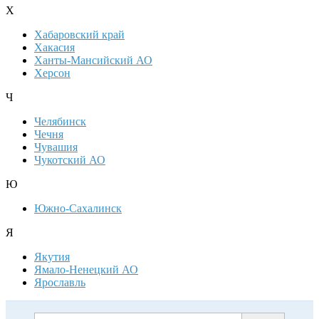
Х
Хабаровский край
Хакасия
Ханты-Мансийский АО
Херсон
Ч
Челябинск
Чечня
Чувашия
Чукотский АО
Ю
Южно-Сахалинск
Я
Якутия
Ямало-Ненецкий АО
Ярославль
Дополнительная информация