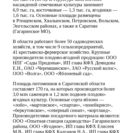
насаждений семечковые культуры занимают
6,9 тыс. га, косточковые — 1,3 тыс. га, ягодники —
1,6 тыс. га. Основные площади размещены
в Ртищевском, Хвалынском, Петровском, Вольском,
Энгельсском районах, а также в Саратове
(Гагаринское МО).
В области работают более 50 садоводческих
хозяйств, в том числе 9 сельхозпредприятий,
41 крестьянско-фермерское хозяйство. Крупные
производители плодово-ягодной продукции: ООО
НПГ «Сады Придонья», ИП глава КФХ Демидова
Е.Н., ОАО «Черемшанское», ЗАО «Русский колос»,
ООО «Волга», ООО «Яблоневый сад».
Площадь питомников в Саратовской области
составляет 170 га, на которых производится более
3,0 млн саженцев и 1,2 млн подвоев плодово-
ягодных культур. Основные сорта яблони —
«лобо», «мартовское», «спартан», «хонейкрисп»,
«беркутовское», «северный синап», «кортланд».
Производителями посадочного материала являются:
ООО «Опытная станция садоводства» Гагаринского
района, ООО «Ягодное», ИП глава КФХ Елисеев
М.В., ИП глава КФХ Калганов Н.А., ИП глава КФХ