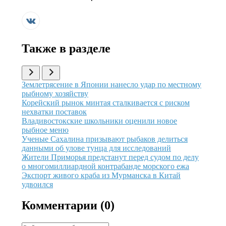
Также в разделе
Иллюстрация новости
Землетрясение в Японии нанесло удар по местному
рыбному хозяйству
Иллюстрация новости
Корейский рынок минтая сталкивается с риском
нехватки поставок
Иллюстрация новости
Владивостокские школьники оценили новое
рыбное меню
Иллюстрация новости
Ученые Сахалина призывают рыбаков делиться
данными об улове тунца для исследований
Иллюстрация новости
Жители Приморья предстанут перед судом по делу
о многомиллиардной контрабанде морского ежа
Иллюстрация новости
Экспорт живого краба из Мурманска в Китай
удвоился
Комментарии (
0
)