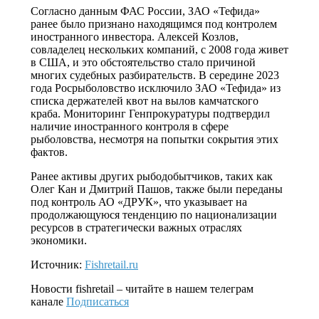
Согласно данным ФАС России, ЗАО «Тефида»
ранее было признано находящимся под контролем
иностранного инвестора. Алексей Козлов,
совладелец нескольких компаний, с 2008 года живет
в США, и это обстоятельство стало причиной
многих судебных разбирательств. В середине 2023
года Росрыболовство исключило ЗАО «Тефида» из
списка держателей квот на вылов камчатского
краба. Мониторинг Генпрокуратуры подтвердил
наличие иностранного контроля в сфере
рыболовства, несмотря на попытки сокрытия этих
фактов.
Ранее активы других рыбодобытчиков, таких как
Олег Кан и Дмитрий Пашов, также были переданы
под контроль АО «ДРУК», что указывает на
продолжающуюся тенденцию по национализации
ресурсов в стратегически важных отраслях
экономики.
Источник:
Fishretail.ru
Новости
fishretail
– читайте в нашем телеграм
канале
Подписаться