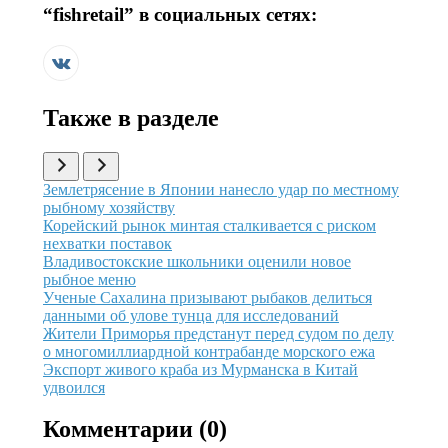
“
fishretail
” в социальных сетях:
Также в разделе
Иллюстрация новости
Землетрясение в Японии нанесло удар по местному
рыбному хозяйству
Иллюстрация новости
Корейский рынок минтая сталкивается с риском
нехватки поставок
Иллюстрация новости
Владивостокские школьники оценили новое
рыбное меню
Иллюстрация новости
Ученые Сахалина призывают рыбаков делиться
данными об улове тунца для исследований
Иллюстрация новости
Жители Приморья предстанут перед судом по делу
о многомиллиардной контрабанде морского ежа
Иллюстрация новости
Экспорт живого краба из Мурманска в Китай
удвоился
Комментарии (
0
)