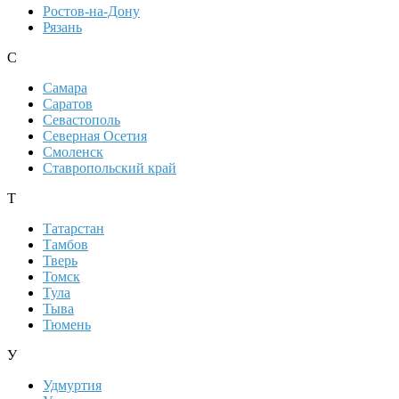
Ростов-на-Дону
Рязань
С
Самара
Саратов
Севастополь
Северная Осетия
Смоленск
Ставропольский край
Т
Татарстан
Тамбов
Тверь
Томск
Тула
Тыва
Тюмень
У
Удмуртия