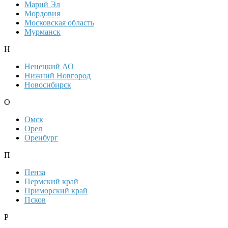
Марий Эл
Мордовия
Московская область
Мурманск
Н
Ненецкий АО
Нижний Новгород
Новосибирск
О
Омск
Орел
Оренбург
П
Пенза
Пермский край
Приморский край
Псков
Р