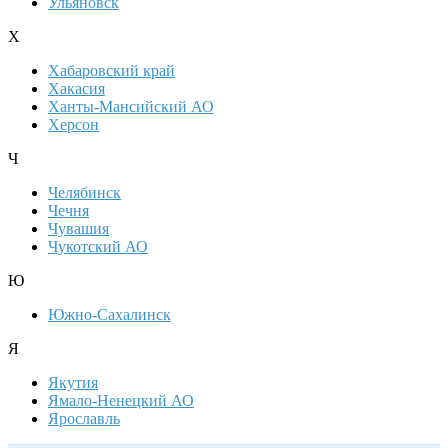
Ульяновск
Х
Хабаровский край
Хакасия
Ханты-Мансийский АО
Херсон
Ч
Челябинск
Чечня
Чувашия
Чукотский АО
Ю
Южно-Сахалинск
Я
Якутия
Ямало-Ненецкий АО
Ярославль