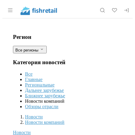
Раздел навигации по сайту fishretail.r
Российские власти национализирую
Фильтры
Регион
Все регионы
Категория новостей
Все
Главные
Региональные
Дальнее зарубежье
Ближнее зарубежье
Новости компаний
Обзоры отрасли
Новости
Разделы
Новости
Новости компаний
Новости