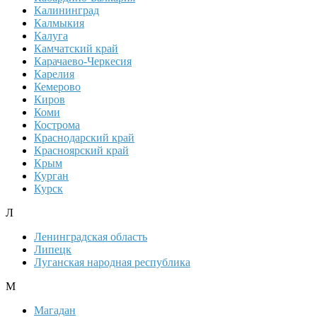
Калининград
Калмыкия
Калуга
Камчатский край
Карачаево-Черкесия
Карелия
Кемерово
Киров
Коми
Кострома
Краснодарский край
Красноярский край
Крым
Курган
Курск
Л
Ленинградская область
Липецк
Луганская народная республика
М
Магадан