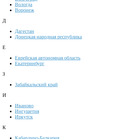
Вологда
Воронеж
Д
Дагестан
Донецкая народная республика
Е
Еврейская автономная область
Екатеринбург
З
Забайкальский край
И
Иваново
Ингушетия
Иркутск
К
Кабардино-Балкария