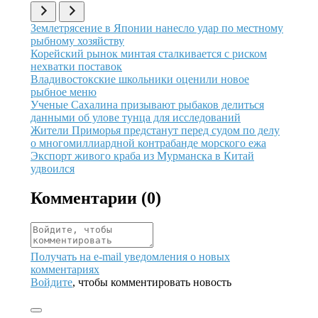
Иллюстрация новости
Землетрясение в Японии нанесло удар по местному
рыбному хозяйству
Иллюстрация новости
Корейский рынок минтая сталкивается с риском
нехватки поставок
Иллюстрация новости
Владивостокские школьники оценили новое
рыбное меню
Иллюстрация новости
Ученые Сахалина призывают рыбаков делиться
данными об улове тунца для исследований
Иллюстрация новости
Жители Приморья предстанут перед судом по делу
о многомиллиардной контрабанде морского ежа
Иллюстрация новости
Экспорт живого краба из Мурманска в Китай
удвоился
Комментарии (
0
)
Получать на e‑mail уведомления о новых
комментариях
Войдите
, чтобы комментировать новость