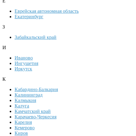
Е
Еврейская автономная область
Екатеринбург
З
Забайкальский край
И
Иваново
Ингушетия
Иркутск
К
Кабардино-Балкария
Калининград
Калмыкия
Калуга
Камчатский край
Карачаево-Черкесия
Карелия
Кемерово
Киров