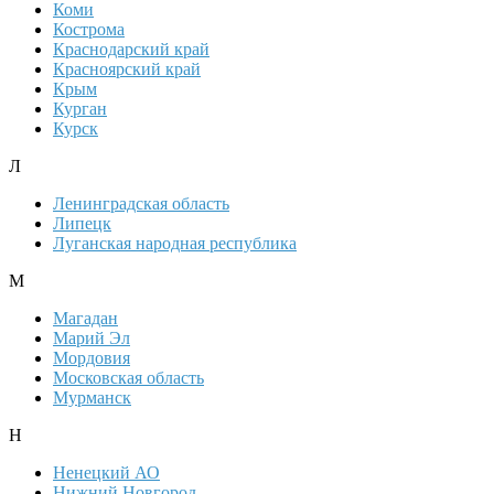
Коми
Кострома
Краснодарский край
Красноярский край
Крым
Курган
Курск
Л
Ленинградская область
Липецк
Луганская народная республика
М
Магадан
Марий Эл
Мордовия
Московская область
Мурманск
Н
Ненецкий АО
Нижний Новгород