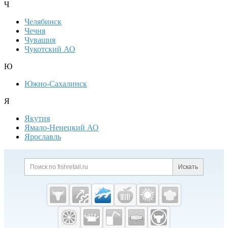
Ч
Челябинск
Чечня
Чувашия
Чукотский АО
Ю
Южно-Сахалинск
Я
Якутия
Ямало-Ненецкий АО
Ярославль
Дополнительная информация
Поиск по сайту и ссылк
Искать
Cсылки на полезные проекты
Fishretail.ru —
рыба,
морепродукты