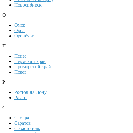
Новосибирск
О
Омск
Орел
Оренбург
П
Пенза
Пермский край
Приморский край
Псков
Р
Ростов-на-Дону
Рязань
С
Самара
Саратов
Севастополь