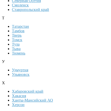
Северная Осетия
Смоленск
Ставропольский край
Т
Татарстан
Тамбов
Тверь
Томск
Тула
Тыва
Тюмень
У
Удмуртия
Ульяновск
Х
Хабаровский край
Хакасия
Ханты-Мансийский АО
Херсон