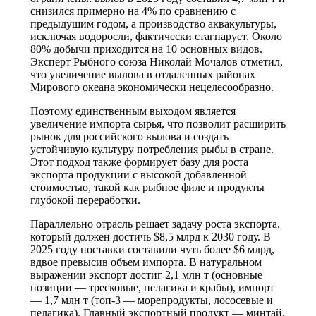
снизился примерно на 4% по сравнению с
предыдущим годом, а производство аквакультуры,
исключая водоросли, фактически стагнарует. Около
80% добычи приходится на 10 основных видов.
Эксперт Рыбного союза Николай Мочалов отметил,
что увеличение вылова в отдаленных районах
Мирового океана экономически нецелесообразно.
Поэтому единственным выходом является
увеличение импорта сырья, что позволит расширить
рынок для российского вылова и создать
устойчивую культуру потребления рыбы в стране.
Этот подход также формирует базу для роста
экспорта продукции с высокой добавленной
стоимостью, такой как рыбное филе и продукты
глубокой переработки.
Параллельно отрасль решает задачу роста экспорта,
который должен достичь $8,5 млрд к 2030 году. В
2025 году поставки составили чуть более $6 млрд,
вдвое превысив объем импорта. В натуральном
выражении экспорт достиг 2,1 млн т (основные
позиции — тресковые, пелагика и крабы), импорт
— 1,7 млн т (топ-3 — морепродукты, лососевые и
пелагика). Главный экспортный продукт — минтай,