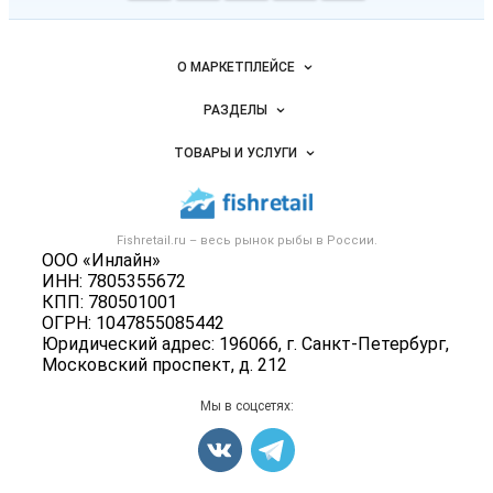
Важные разделы и контакты
Навигация по сайту
О МАРКЕТПЛЕЙСЕ
Новости Fishretail.ru
РАЗДЕЛЫ
Услуги и цены
Объявления
ТОВАРЫ И УСЛУГИ
Размещение рекламы
Каталог компаний
Рыбные снеки
Публичная оферта
Новости рынка
Рыба
Контактная информация
Форум
Fishretail.ru – весь
рынок рыбы
в России.
Икра
Политика обработки персональных данных
ООО «Инлайн»
Бренды
Морепродукты
ИНН: 7805355672
Для СМИ
Мониторинг
КПП: 780501001
Рыбопосадочный материал
ОГРН: 1047855085442
Вакансии
Полуфабрикаты
Юридический адрес: 196066, г. Санкт-Петербург,
Блог
Московский проспект, д. 212
Консервы
Добавить объявление
Мы в соцсетях:
Карта объявлений