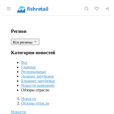
Раздел навигации по сайту fishretail.r
Рыбная отрасль нуждается в новых 
Фильтры
Регион
Все регионы
Категория новостей
Все
Главные
Региональные
Дальнее зарубежье
Ближнее зарубежье
Новости компаний
Обзоры отрасли
Новости
Разделы
Новости
Обзоры отрасли
Новости