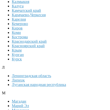
Калмыкия
Калуга
Камчатский край
Карачаево-Черкесия
Карелия
Кемерово
Киров
Коми
Кострома
Краснодарский край
Красноярский край
Крым
Курган
Курск
Л
Ленинградская область
Липецк
Луганская народная республика
М
Магадан
Марий Эл