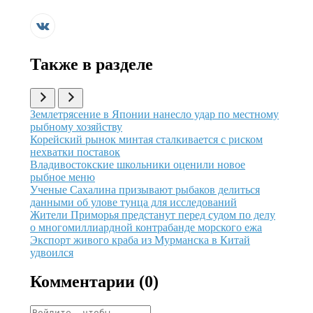
Также в разделе
Иллюстрация новости
Землетрясение в Японии нанесло удар по местному
рыбному хозяйству
Иллюстрация новости
Корейский рынок минтая сталкивается с риском
нехватки поставок
Иллюстрация новости
Владивостокские школьники оценили новое
рыбное меню
Иллюстрация новости
Ученые Сахалина призывают рыбаков делиться
данными об улове тунца для исследований
Иллюстрация новости
Жители Приморья предстанут перед судом по делу
о многомиллиардной контрабанде морского ежа
Иллюстрация новости
Экспорт живого краба из Мурманска в Китай
удвоился
Комментарии (
0
)