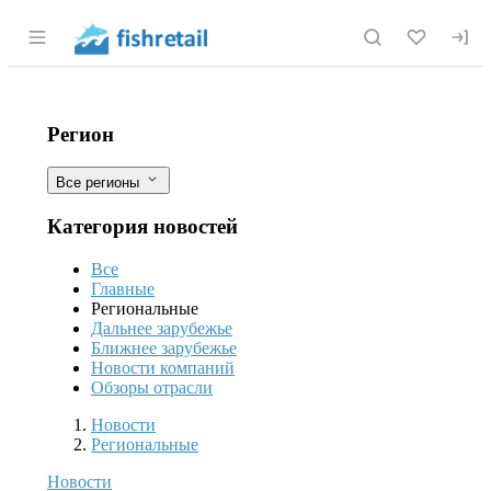
Раздел навигации по сайту fishretail.r
«Это поможет молодёжи зарабатыват
Фильтры
Регион
Все регионы
Категория новостей
Все
Главные
Региональные
Дальнее зарубежье
Ближнее зарубежье
Новости компаний
Обзоры отрасли
Новости
Разделы
Новости
Региональные
Новости