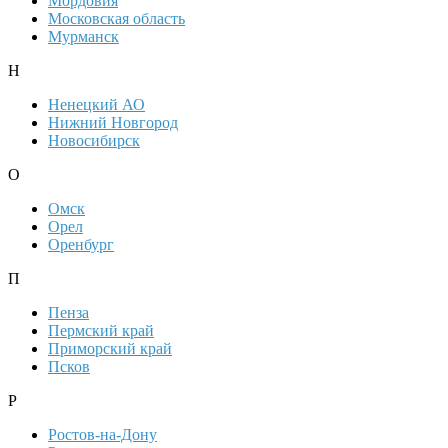
Мордовия
Московская область
Мурманск
Н
Ненецкий АО
Нижний Новгород
Новосибирск
О
Омск
Орел
Оренбург
П
Пенза
Пермский край
Приморский край
Псков
Р
Ростов-на-Дону