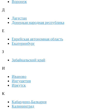
Воронеж
Д
Дагестан
Донецкая народная республика
Е
Еврейская автономная область
Екатеринбург
З
Забайкальский край
И
Иваново
Ингушетия
Иркутск
К
Кабардино-Балкария
Калининград