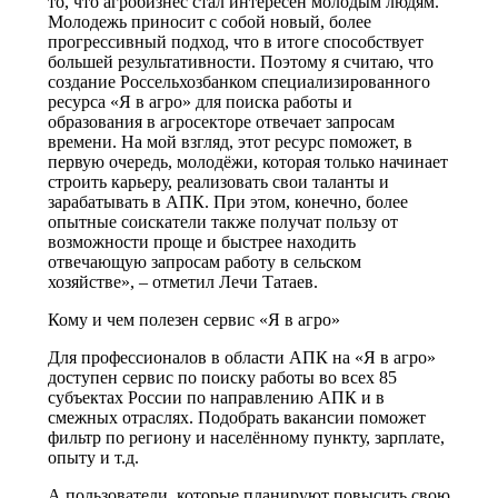
то, что агробизнес стал интересен молодым людям.
Молодежь приносит с собой новый, более
прогрессивный подход, что в итоге способствует
большей результативности. Поэтому я считаю, что
создание Россельхозбанком специализированного
ресурса «Я в агро» для поиска работы и
образования в агросекторе отвечает запросам
времени. На мой взгляд, этот ресурс поможет, в
первую очередь, молодёжи, которая только начинает
строить карьеру, реализовать свои таланты и
зарабатывать в АПК. При этом, конечно, более
опытные соискатели также получат пользу от
возможности проще и быстрее находить
отвечающую запросам работу в сельском
хозяйстве», – отметил Лечи Татаев.
Кому и чем полезен сервис «Я в агро»
Для профессионалов в области АПК на «Я в агро»
доступен сервис по поиску работы во всех 85
субъектах России по направлению АПК и в
смежных отраслях. Подобрать вакансии поможет
фильтр по региону и населённому пункту, зарплате,
опыту и т.д.
А пользователи, которые планируют повысить свою