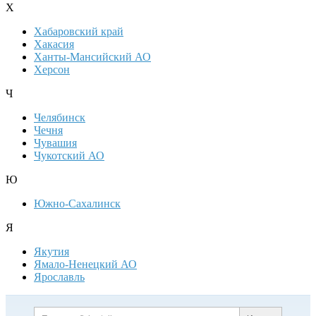
Х
Хабаровский край
Хакасия
Ханты-Мансийский АО
Херсон
Ч
Челябинск
Чечня
Чувашия
Чукотский АО
Ю
Южно-Сахалинск
Я
Якутия
Ямало-Ненецкий АО
Ярославль
Дополнительная информация
Поиск по сайту и ссылк