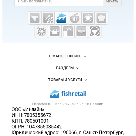
Искать
Cсылки на полезные проекты
Fishretail.ru —
рыба,
морепродукты
Важные разделы и контакты
Навигация по сайту
О МАРКЕТПЛЕЙСЕ
Новости Fishretail.ru
РАЗДЕЛЫ
Услуги и цены
Объявления
ТОВАРЫ И УСЛУГИ
Размещение рекламы
Каталог компаний
Рыбные снеки
Публичная оферта
Новости рынка
Рыба
Контактная информация
Форум
Fishretail.ru – весь
рынок рыбы
в России.
Икра
Политика обработки персональных данных
ООО «Инлайн»
Бренды
Морепродукты
ИНН: 7805355672
Для СМИ
Мониторинг
КПП: 780501001
Рыбопосадочный материал
ОГРН: 1047855085442
Вакансии
Полуфабрикаты
Юридический адрес: 196066, г. Санкт-Петербург,
Блог