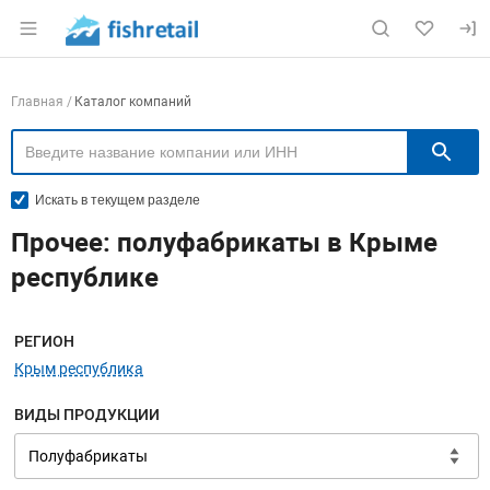
Раздел навигации по сайту fishretail.ru
Навигация по компаниям
Главная
Каталог компаний
П
Искать в текущем разделе
Прочее: полуфабрикаты в Крыме
республике
Меню навигации
РЕГИОН
Крым республика
ВИДЫ ПРОДУКЦИИ