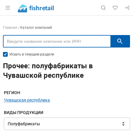
Раздел навигации по сайту fishretail.ru
Навигация по компаниям
Главная
Каталог компаний
П
Искать в текущем разделе
Прочее: полуфабрикаты в
Чувашской республике
Меню навигации
РЕГИОН
Чувашская республика
ВИДЫ ПРОДУКЦИИ