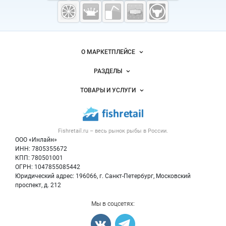
Fishretail.ru —
рыба,
морепродукты
Важные разделы и контакты
Навигация по сайту
О МАРКЕТПЛЕЙСЕ
Новости Fishretail.ru
РАЗДЕЛЫ
Услуги и цены
Объявления
ТОВАРЫ И УСЛУГИ
Размещение рекламы
Каталог компаний
Рыбные снеки
Публичная оферта
Новости рынка
Рыба
Контактная информация
Форум
Fishretail.ru – весь
рынок рыбы
в России.
Икра
Политика обработки персональных данных
Бренды
ООО «Инлайн»
Морепродукты
Для СМИ
ИНН: 7805355672
Мониторинг
КПП: 780501001
Рыбопосадочный материал
Вакансии
ОГРН: 1047855085442
Полуфабрикаты
Юридический адрес: 196066, г. Санкт-Петербург, Московский
Блог
Консервы
проспект, д. 212
Добавить объявление
Мы в соцсетях:
Карта объявлений