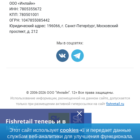
Бренды
ООО «Инлайн»
Морепродукты
Для СМИ
ИНН: 7805355672
Мониторинг
КПП: 780501001
Рыбопосадочный материал
Вакансии
ОГРН: 1047855085442
Полуфабрикаты
Юридический адрес: 196066, г. Санкт-Петербург, Московский
Блог
Консервы
проспект, д. 212
Добавить объявление
Мы в соцсетях:
Карта объявлений
Счетчики, авторское право, логотипы
© 2006‑2026 ООО “Инлайн”. 12+ Все права защищены.
Использование информации, размещенной на данном сайте, допускается
только при размещении активной гиперссылки на сайт
fishretail.ru
Fishretail теперь и в
MAX
Этот сайт использует
cookies
и передает данные
службам веб-аналитики для улучшения функционала.
ПЕРЕЙТИ