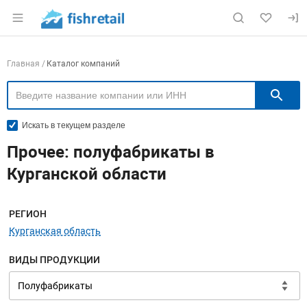
Раздел навигации по сайту fishretail.ru
Навигация по компаниям
Главная
Каталог компаний
П
Искать в текущем разделе
Прочее: полуфабрикаты в
Курганской области
Меню навигации
РЕГИОН
Курганская область
ВИДЫ ПРОДУКЦИИ