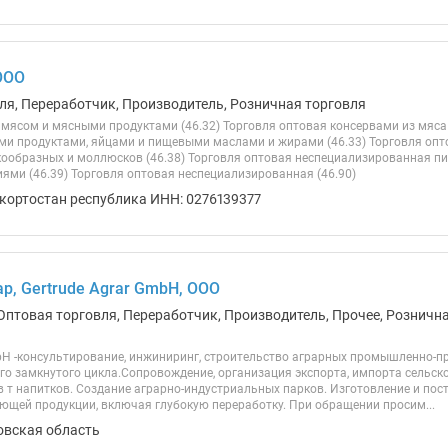
ООО
ля, Переработчик, Производитель, Розничная торговля
мясом и мясными продуктами (46.32) Торговля оптовая консервами из мяса 
и продуктами, яйцами и пищевыми маслами и жирами (46.33) Торговля оп
кообразных и моллюсков (46.38) Торговля оптовая неспециализированная п
ями (46.39) Торговля оптовая неспециализированная (46.90)
кортостан республика ИНН: 0276139377
р, Gertrude Agrar GmbH, ООО
Оптовая торговля, Переработчик, Производитель, Прочее, Рознична
mbH -консультирование, инжиниринг, строительство аграрных промышленно-п
го замкнутого цикла.Сопровождение, организация экспорта, импорта сельск
в т напитков. Создание аграрно-индустриальных парков. Изготовление и пос
ющей продукции, включая глубокую переработку. При обращении просим...
овская область