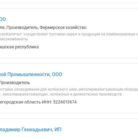
ООО
ля, Производитель, Фермерское хозяйство
гроКапитал" осуществляет поставки сырья и продукции на комбикормовые з
 мясокомбинаты.
ашская республика
ной Промышленности, ООО
Производитель
оставка оборудование для колбасного цеха, мясоперерабатывающее оборудов
а , мясоперерабатывающих , колбасных и деликатесных производств.
егородская область ИНН: 5226013674
ладимир Геннадьевич, ИП