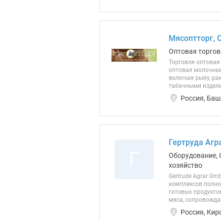
Мясоптторг, 
Оптовая торгов
Торговля оптовая 
оптовая молочным
включая рыбу, ра
табачными издели
Россия, Баш
Гертруда Агра
Г
Оборудование, 
хозяйство
Gertrude Agrar G
комплексов полно
готовых продукто
мяса, сопровожда
Россия, Кир