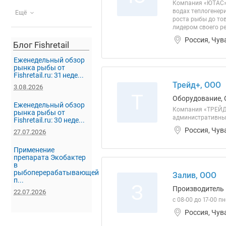
Компания «ЮТАС» 
водах теплогенер
Ещё
роста рыбы до то
лидером своего ре
Россия, Чув
Блог Fishretail
Еженедельный обзор
рынка рыбы от
Fishretail.ru: 31 неде...
Трейд+, ООО
3.08.2026
Т
Оборудование, 
Еженедельный обзор
Компания «ТРЕЙД+
рынка рыбы от
административных
Fishretail.ru: 30 неде...
Россия, Чув
27.07.2026
Применение
препарата Экобактер
в
рыбоперерабатывающей
Залив, ООО
п...
З
Производитель
22.07.2026
с 08-00 до 17-00 
Россия, Чув