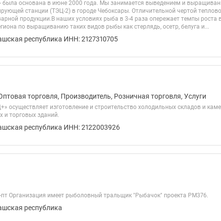
была основана в июне 2000 года. Мы занимается выведением и выращиван
ирующей станции (ТЭЦ-2) в городе Чебоксары. Отличительной чертой теплово
варной продукции.В наших условиях рыба в 3-4 раза опережает темпы роста 
гиона по выращиванию таких видов рыбы как стерлядь, осетр, белуга и...
ашская республика ИНН: 2127310705
Оптовая торговля, Производитель, Розничная торговля, Услуги
» осуществляет изготовление и строительство холодильных складов и каме
 и торговых зданий.
ашская республика ИНН: 2122003926
пн-пт Организация имеет рыболовный тральщик "Рыбачок" проекта РМ376.
ашская республика