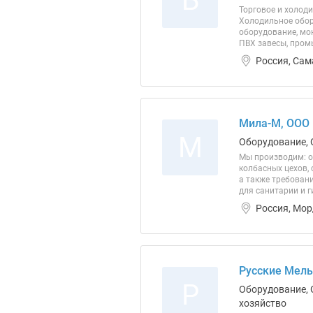
Б
Торговое и холод
Холодильное обор
оборудование, мон
ПВХ завесы, пром
Россия, Сам
Мила-М, ООО
М
Оборудование, 
Мы производим: о
колбасных цехов, 
а также требован
для санитарии и 
Россия, Мор
Русские Мель
Р
Оборудование, 
хозяйство