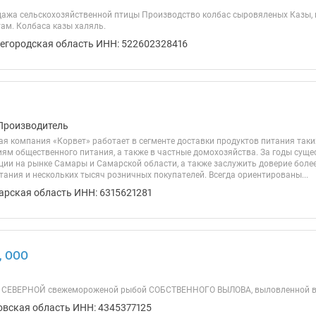
дажа сельскохозяйственной птицы Производство колбас сыровяленых Казы, 
ам. Колбаса казы халяль.
егородская область ИНН: 522602328416
Производитель
 компания «Корвет» работает в сегменте доставки продуктов питания таких 
ям общественного питания, а также в частные домохозяйства. За годы сущес
ии на рынке Самары и Самарской области, а также заслужить доверие более
тания и нескольких тысяч розничных покупателей. Всегда ориентированы...
арская область ИНН: 6315621281
, ООО
я СЕВЕРНОЙ свежемороженой рыбой СОБСТВЕННОГО ВЫЛОВА, выловленной в
овская область ИНН: 4345377125