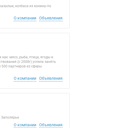
казылык, колбаса из конины по
О компании
Объявления
как: мясо, рыба, птица, ягоды и
твования (с 2008г) успела занять
 500 партнеров из сферы
О компании
Объявления
 Заполярье
О компании
Объявления