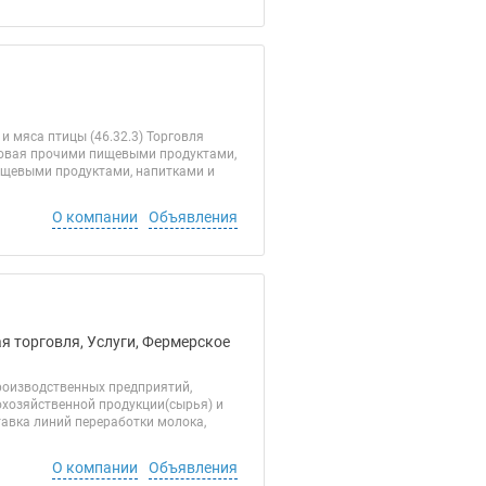
и мяса птицы (46.32.3) Торговля
товая прочими пищевыми продуктами,
ищевыми продуктами, напитками и
О компании
Объявления
я торговля, Услуги, Фермерское
роизводственных предприятий,
охозяйственной продукции(сырья) и
тавка линий переработки молока,
О компании
Объявления