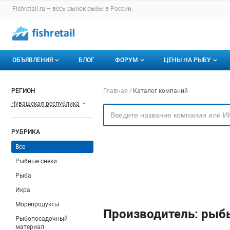
Раздел навигации по сайту fishretail.ru
Fishretail.ru – весь
рынок рыбы
в России.
Авторизация и меню пользователя
Навигация по разделам сайта fishretail.ru
ОБЪЯВЛЕНИЯ
БЛОГ
ФОРУМ
ЦЕНЫ НА РЫБУ
Объявления
Все темы
О мониторингах
Навигация по компа
РЕГИОН
Главная
Каталог компаний
Чувашская республика
Горячее предложение
Избранные
Актуальные мони
Мои объявления
С моим участием
Динамика цен
РУБРИКА
Отзывы
Все
Рыбные снеки
Рыба
Икра
Морепродукты
Производитель: рыб
Рыбопосадочный
материал