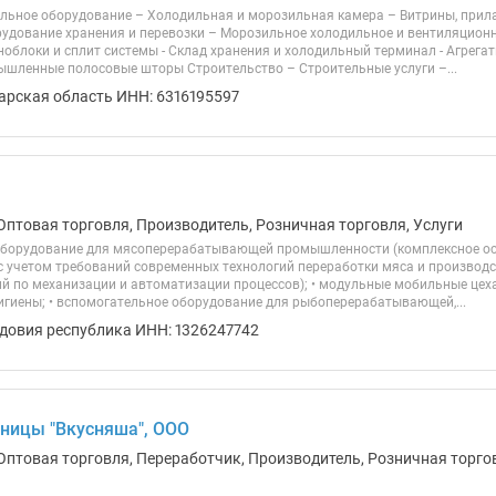
ильное оборудование – Холодильная и морозильная камера – Витрины, прила
удование хранения и перевозки – Морозильное холодильное и вентиляционн
облоки и сплит системы - Склад хранения и холодильный терминал - Агрегат
ышленные полосовые шторы Строительство – Строительные услуги –...
арская область ИНН: 6316195597
Оптовая торговля, Производитель, Розничная торговля, Услуги
борудование для мясоперерабатывающей промышленности (комплексное ос
с учетом требований современных технологий переработки мяса и производст
ий по механизации и автоматизации процессов); • модульные мобильные цеха
гигиены; • вспомогательное оборудование для рыбоперерабатывающей,...
довия республика ИНН: 1326247742
ницы "Вкусняша", ООО
Оптовая торговля, Переработчик, Производитель, Розничная торгов