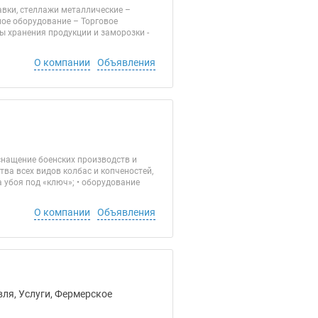
вки, стеллажи металлические –
ое оборудование – Торговое
ы хранения продукции и заморозки -
О компании
Объявления
нащение боенских производств и
ва всех видов колбас и копченостей,
 убоя под «ключ»; • оборудование
О компании
Объявления
ля, Услуги, Фермерское