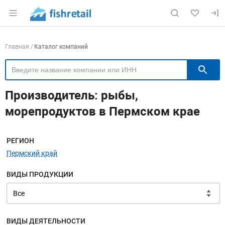
Раздел навигации по сайту fishretail.ru
Навигация по компаниям
Главная
Каталог компаний
П
Производитель: рыбы,
морепродуктов в Пермском крае
Меню навигации
РЕГИОН
Пермский край
ВИДЫ ПРОДУКЦИИ
ВИДЫ ДЕЯТЕЛЬНОСТИ