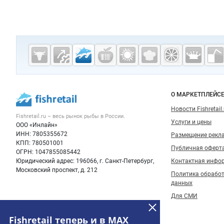
Дополнительная информация
Cсылки на полезные проекты
Fishretail.ru —
рыба,
морепродукты
Важные разделы и контакты
Навигация п
О МАРКЕТПЛЕЙС
Новости Fishretail.
Fishretail.ru – весь
рынок рыбы
в России.
Услуги и цены
ООО «Инлайн»
ИНН: 7805355672
Размещение рекл
КПП: 780501001
Публичная оферт
ОГРН: 1047855085442
Юридический адрес: 196066, г. Санкт-Петербург,
Контактная инфо
Московский проспект, д. 212
Политика обрабо
данных
Для СМИ
Fishretail теперь и в MAX