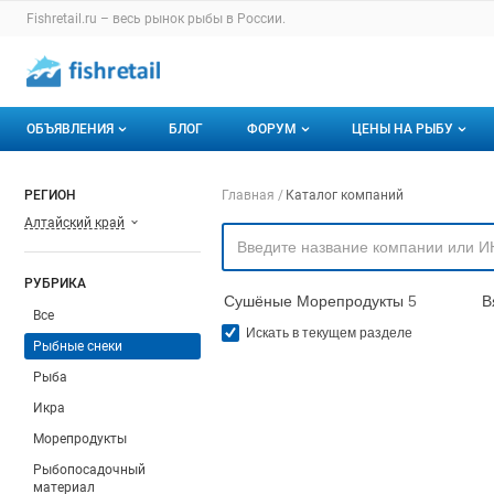
Раздел навигации по сайту fishretail.ru
Fishretail.ru – весь
рынок рыбы
в России.
Авторизация и меню пользователя
Навигация по разделам сайта fishretail.ru
ОБЪЯВЛЕНИЯ
БЛОГ
ФОРУМ
ЦЕНЫ НА РЫБУ
Объявления
Все темы
О мониторингах
Навигация по компа
РЕГИОН
Главная
Каталог компаний
Алтайский край
Горячее предложение
Избранные
Актуальные мони
Мои объявления
С моим участием
Динамика цен
РУБРИКА
Сушёные Морепродукты
5
В
Отзывы
Все
Искать в текущем разделе
Рыбные снеки
Рыба
Икра
Морепродукты
Рыбопосадочный
материал