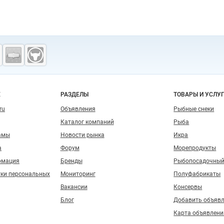
о сайту
Е
РАЗДЕЛЫ
ТОВАРЫ И УСЛУ
ru
Объявления
Рыбные снеки
Каталог компаний
Рыба
амы
Новости рынка
Икра
а
Форум
Морепродукты
рмация
Бренды
Рыбопосадочный
тки персональных
Мониторинг
Полуфабрикаты
Вакансии
Консервы
Блог
Добавить объяв
Карта объявлени