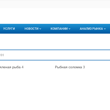
УСЛУГИ
НОВОСТИ
КОМПАНИИ
АНАЛИЗ РЫНКА
Новости рыбного рынка
Каталог компаний
ниям
торинги
О каталоге компаний
Подписаться на 
Премиум размещение
яленая рыба
4
Рыбная соломка
3