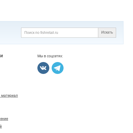
Искать
Поиск
ГИ
Мы в соцсетях:
 материал
ление
й