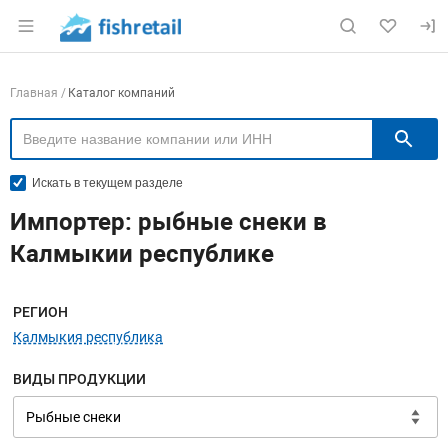
Раздел навигации по сайту fishretail.ru
Навигация по компаниям
Главная
Каталог компаний
П
Искать в текущем разделе
Импортер: рыбные снеки в
Калмыкии республике
Меню навигации
РЕГИОН
Калмыкия республика
ВИДЫ ПРОДУКЦИИ