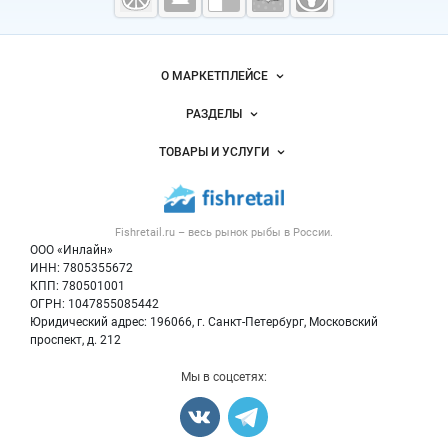
морепродукты
Важные разделы и контакты
Навигация по сайту
О МАРКЕТПЛЕЙСЕ
Новости Fishretail.ru
РАЗДЕЛЫ
Услуги и цены
Объявления
ТОВАРЫ И УСЛУГИ
Размещение рекламы
Каталог компаний
Рыбные снеки
Публичная оферта
Новости рынка
Рыба
Контактная информация
Форум
Fishretail.ru – весь
рынок рыбы
в России.
Икра
Политика обработки персональных данных
Бренды
ООО «Инлайн»
Морепродукты
Для СМИ
ИНН: 7805355672
Мониторинг
КПП: 780501001
Рыбопосадочный материал
Вакансии
ОГРН: 1047855085442
Полуфабрикаты
Юридический адрес: 196066, г. Санкт-Петербург, Московский
Блог
Консервы
проспект, д. 212
Добавить объявление
Мы в соцсетях:
Карта объявлений