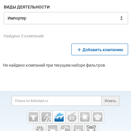
ВИДЫ ДЕЯТЕЛЬНОСТИ
Найдено 0 компаний
Добавить компанию
Не найдено компаний при текущем наборе фильтров.
Дополнительная информация
Поиск по сайту и ссы
Искать
Cсылки на полезные проекты
Fishretail.ru —
рыба,