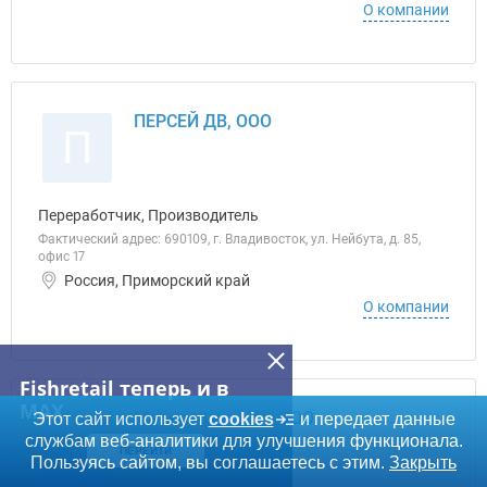
О компании
ПЕРСЕЙ ДВ, ООО
П
Переработчик, Производитель
Фактический адрес: 690109, г. Владивосток, ул. Нейбута, д. 85,
офис 17
Россия, Приморский край
О компании
Fishretail теперь и в
MAX
Морепродукт Ко, ООО
Этот сайт использует
cookies
и передает данные
М
службам веб-аналитики для улучшения функционала.
ПЕРЕЙТИ
Пользуясь сайтом, вы соглашаетесь с этим.
Закрыть