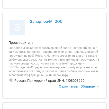
Западное-М, ООО
З
Производитель
Западное-м -рыбоперерабатывающий завод находящийся на п-
ов Камчатка является производителем и поставщиком рыбной
продукции по всей России. Наличие собственных квот а так же
рыболовецкого участка позволяет изготавливать продукцию из
парного сырца. Ассортимент выпускаемой продукции
ООО"Западное-М" предприятие выпускает: рыбу мороженную в
ассортименте всех видов разделки, филе рыбное мороженное в
ассортименте,фарш рыбный пищевой,икру...
Россия, Приморский край ИНН: 4108003660
О компании
Объявления