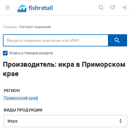
Раздел навигации по сайту fishretail.ru
Навигация по компаниям
Главная
Каталог компаний
П
Искать в текущем разделе
Производитель: икра в Приморском
крае
Меню навигации
РЕГИОН
Приморский край
ВИДЫ ПРОДУКЦИИ