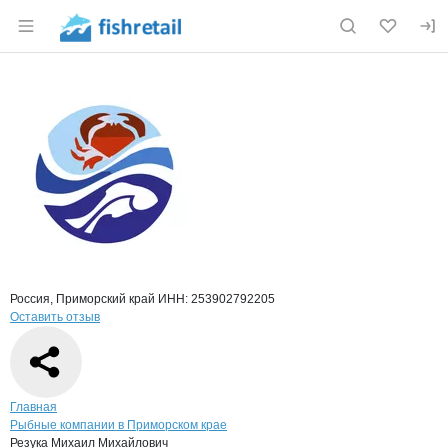
Раздел навигации по сайту fishretail.ru
Краткая информация о компании
Резу
Страница компании
Резука М
Страница компании
Резука Михаил Михайлович, ИП
Россия, Приморский край
ИНН: 253902792205
Оставить отзыв
Навигация по сайту
Главная
Рыбные компании в Приморском крае
Резука Михаил Михайлович