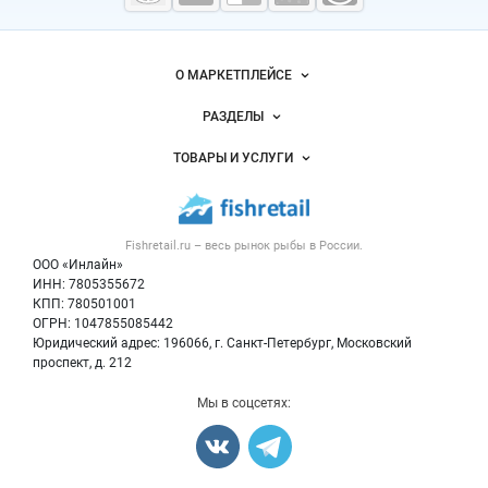
морепродукты
Важные разделы и контакты
Навигация по сайту
О МАРКЕТПЛЕЙСЕ
Новости Fishretail.ru
РАЗДЕЛЫ
Услуги и цены
Объявления
ТОВАРЫ И УСЛУГИ
Размещение рекламы
Каталог компаний
Рыбные снеки
Публичная оферта
Новости рынка
Рыба
Контактная информация
Форум
Fishretail.ru – весь
рынок рыбы
в России.
Икра
Политика обработки персональных данных
Бренды
ООО «Инлайн»
Морепродукты
Для СМИ
ИНН: 7805355672
Мониторинг
КПП: 780501001
Рыбопосадочный материал
Вакансии
ОГРН: 1047855085442
Полуфабрикаты
Юридический адрес: 196066, г. Санкт-Петербург, Московский
Блог
Консервы
проспект, д. 212
Добавить объявление
Мы в соцсетях:
Карта объявлений