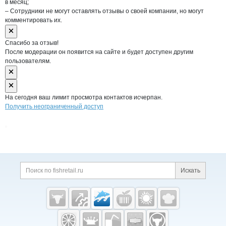
в месяц;
– Сотрудники не могут оставлять отзывы о своей компании, но могут
комментировать их.
Спасибо за отзыв!
После модерации он появится на сайте и будет доступен другим
пользователям.
На сегодня ваш лимит просмотра контактов исчерпан.
Получить неограниченный доступ
Дополнительная информация
Поиск по сайту и ссы
Искать
Cсылки на полезные проекты
Fishretail.ru —
рыба,