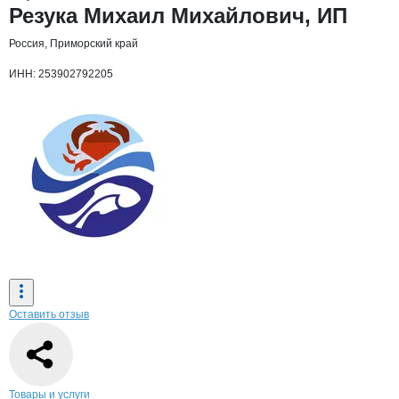
Основная информация о компании
Резука Михаил Михайлович, ИП
Россия, Приморский край
ИНН: 253902792205
Оставить отзыв
Навигация по странице
компании
Резу
Товары и услуги