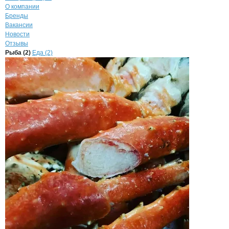
О компании
Бренды
Вакансии
Новости
Отзывы
Продукция
Резука Михаил Михайлови
Навигация по продуктам
компании
Резука 
Рыба (2)
Еда (2)