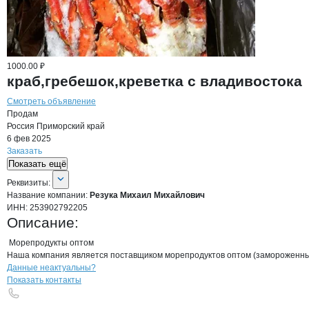
1000.00 ₽
краб,гребешок,креветка с владивостока
Смотреть объявление
Продам
Россия
Приморский край
6 фев 2025
Заказать
Показать ещё
О компании
Резука Михаил Михайло
Реквизиты
компании
Резука Михаил Миха
Реквизиты:
Название компании:
Резука Михаил Михайлович
ИНН:
253902792205
Описание:
 Морепродукты оптом

Наша компания является поставщиком морепродуктов оптом (замороженных),
Контакты
компании
Резука Михаил М
+7(800)000-00-..
Данные неактуальны?
Показать контакты