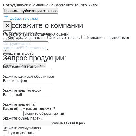
Сотрудничали с компанией? Расскажите как это было!
Правила публикации отзывов
Добавить отзыв
Форма обратной связи о неточностях н
Резука Михаи
Расскажите
о компании
Укажите неточность
Начните отзыв с выставления оценки
Контактные данные
Описание, товары
Компания не существует
Отмена
Опубликовать
Прикрепить фото
Запрос продукции:
Отмена
Опубликовать
Как к вам обратиться?
Укажите как к вам обратиться
Ваш телефон:
Укажите ваш телефон
Ваш e-mail:
Укажите ваш e-mail
Какой объём вас интересует?
укажите объём партии
Укажите объём партии
сумма заказа в руб
Укажите сумму заказа
Нужна доставка