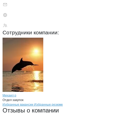
Резука Михаил Мих
Сотрудники
компании
:
Михаил р
Отдел закупок
Бренды
Вакансии в
компани
Резука Михаил Михайлов
Резука Михаил Мих
Избранные вакансии
Избранные резюме
Новости o
Резука Михаил Михайлови
Резука Михаил М
Отзывы
о компании