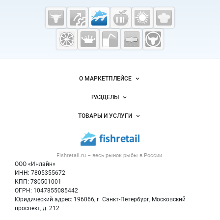
Cсылки на полезные проекты
Fishretail.ru —
рыба,
морепродукты
Важные разделы и контакты
Навигация по сайту
О МАРКЕТПЛЕЙСЕ
Новости Fishretail.ru
РАЗДЕЛЫ
Услуги и цены
Объявления
ТОВАРЫ И УСЛУГИ
Размещение рекламы
Каталог компаний
Рыбные снеки
Публичная оферта
Новости рынка
Рыба
Контактная информация
Форум
Fishretail.ru – весь
рынок рыбы
в России.
Икра
Политика обработки персональных данных
Бренды
ООО «Инлайн»
Морепродукты
Для СМИ
ИНН: 7805355672
Мониторинг
КПП: 780501001
Рыбопосадочный материал
Вакансии
ОГРН: 1047855085442
Полуфабрикаты
Юридический адрес: 196066, г. Санкт-Петербург, Московский
Блог
Консервы
проспект, д. 212