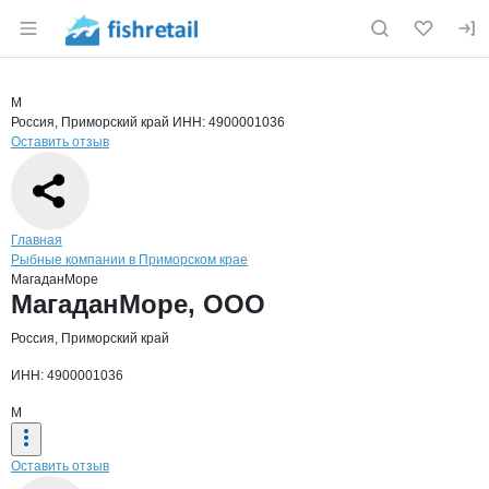
Раздел навигации по сайту fishretail.ru
Краткая информация о компании
Мага
Страница компании
МагаданМ
Страница компании
МагаданМоре, ООО
М
Россия, Приморский край
ИНН: 4900001036
Оставить отзыв
Навигация по сайту
Главная
Рыбные компании в Приморском крае
МагаданМоре
Основная информация о компании
МагаданМоре, ООО
Россия, Приморский край
ИНН: 4900001036
М
Оставить отзыв