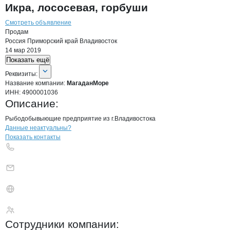
Икра, лососевая, горбуши
Смотреть объявление
Продам
Россия
Приморский край
Владивосток
14 мар 2019
Показать ещё
О компании
МагаданМоре
Реквизиты
компании
МагаданМоре
Реквизиты:
Название компании:
МагаданМоре
ИНН:
4900001036
Описание:
Рыбодобывыющие предприятие из г.Владивостока
Контакты
компании
МагаданМоре
+7(800)000-00-..
Данные неактуальны?
Показать контакты
МагаданМоре
Сотрудники
компании
: