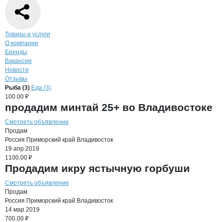
Навигация по странице
компании
Мага
Товары и услуги
О компании
Бренды
Вакансии
Новости
Отзывы
Продукция
МагаданМоре, ООО
Навигация по продуктам
компании
Магада
Рыба (3)
Еда (3)
100.00 ₽
продадим минтай 25+ во Владивостоке
Смотреть объявление
Продам
Россия
Приморский край
Владивосток
19 апр 2019
1100.00 ₽
Продадим икру ястычную горбуши
Смотреть объявление
Продам
Россия
Приморский край
Владивосток
14 мар 2019
700.00 ₽