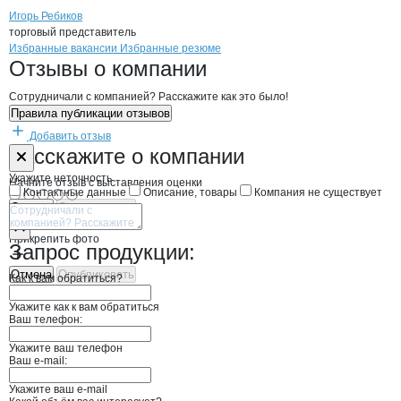
Игорь Ребиков
торговый представитель
Бренды
Вакансии в
компани
МагаданМоре
МагаданМоре
Избранные вакансии
Избранные резюме
Новости o
МагаданМоре, ООО
МагаданМоре
Отзывы
о компании
Сотрудничали с компанией? Расскажите как это было!
Правила публикации отзывов
Добавить отзыв
Форма обратной связи о неточностях н
МагаданМоре
Расскажите
о компании
Укажите неточность
Начните отзыв с выставления оценки
Контактные данные
Описание, товары
Компания не существует
Отмена
Опубликовать
Прикрепить фото
Запрос продукции:
Отмена
Опубликовать
Как к вам обратиться?
Укажите как к вам обратиться
Ваш телефон:
Укажите ваш телефон
Ваш e-mail:
Укажите ваш e-mail