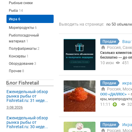
Рыбные снеки
Рыба
14
Икра
6
Выводить на странице:
по 50 объявл
Морепродукты
6
Рыбопосадочный
материал
1
Ваш 
Продам
Россия, Сан
Полуфабрикаты
2
Сколько клиентов п
Консервы
1
бесплатно — до о
ыбную продукцию 
10 июн
451
Оборудование
3
у — узнайте, скол
Прочее
8
уация: ►Мало пос
лодные звонки и 
Объявления в бесп
Блог Fishretail
икра
Продам
иков; ►Непонятно
Россия, Мос
ите бесплатный пр
Еженедельный обзор
ООО «ДАЛЛОС»
– 
я вашей компании 
рынка рыбы от
кры, морепродукт
ых, сколько закуп
Fishretail.ru: 31 неде...
водителей Камчатк
11:11
32
обращений вы пол
3.08.2026
я и Магадана. Соб
целевых закупщик
еспечивают стабил
рогноз числа вхо
Еженедельный обзор
тва и выгодные ц
клиента и сравне
рынка рыбы от
лефон: 8 804 700 4
цию по тарифу по
Икра
Продам
Fishretail.ru: 30 неде...
минуту!
Пишите те
но доверять:
160 0
Россия, Мос