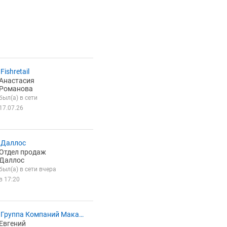
Fishretail
Анастасия
Романова
был(а) в сети
17.07.26
 Даллос
Отдел продаж
Даллос
был(а) в сети вчера
в 17:20
Группа Компаний Макар
Евгений