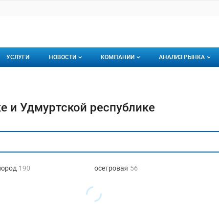
УСЛУГИ
НОВОСТИ
КОМПАНИИ
АНАЛИЗ РЫНКА
Новости рыбного рынка
Каталог компаний
торинги
О каталоге компаний
Подписаться на 
е и Удмуртской республике
Премиум размещение
пород
190
осетровая
56