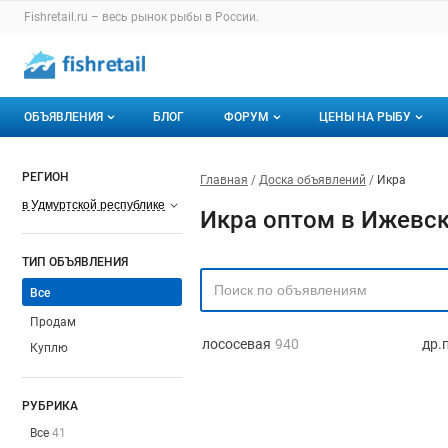
Fishretail.ru – весь
рынок рыбы
в России.
ОБЪЯВЛЕНИЯ
БЛОГ
ФОРУМ
ЦЕНЫ НА РЫБУ
Объявления
Все темы
О мониторингах
РЕГИОН
Главная
Доска объявлений
Икра
Горячее предложение
Избранные
Актуальные мони
в Удмуртской республике
Икра оптом в Ижевск
Мои объявления
С моим участием
Динамика цен
ТИП ОБЪЯВЛЕНИЯ
Отзывы
Все
Продам
лососевая
940
др.
Куплю
РУБРИКА
Все
41