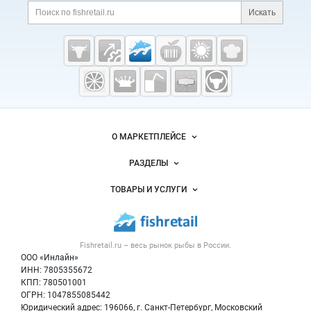
Поиск по сайту и ссы
Искать
Cсылки на полезные проекты
Fishretail.ru —
рыба,
морепродукты
Важные разделы и контакты
Навигация по сайту
О МАРКЕТПЛЕЙСЕ
Новости Fishretail.ru
РАЗДЕЛЫ
Услуги и цены
Объявления
ТОВАРЫ И УСЛУГИ
Размещение рекламы
Каталог компаний
Рыбные снеки
Публичная оферта
Новости рынка
Рыба
Контактная информация
Форум
Fishretail.ru – весь
рынок рыбы
в России.
Икра
Политика обработки персональных данных
Бренды
ООО «Инлайн»
Морепродукты
Для СМИ
ИНН: 7805355672
Мониторинг
КПП: 780501001
Рыбопосадочный материал
Вакансии
ОГРН: 1047855085442
Полуфабрикаты
Юридический адрес: 196066, г. Санкт-Петербург, Московский
Блог