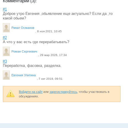
Комментарии (3):
#1
Доброе утро Евгения ,обьявление еще актуально? Если да ,то
какой обьем?
Ринат Османов
, 8 ноя 2021, 10:45
#2
А что у вас есть где перерабатывать?
Роман Сергеевич
, 29 мар 2026, 17:34
#3
Переработка, фасовка, разделка.
Евгения Улитина
, 7 окт 2019, 09:51
Войдите на сайт
или
зарегистрируйтесь
, чтобы участвовать в
обсуждениях.
Дополнительная информация