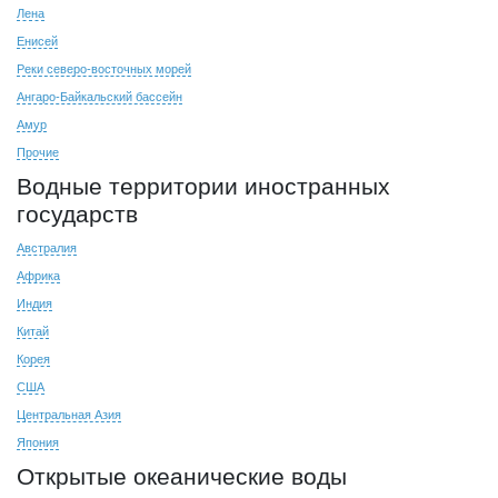
Лена
Енисей
Реки северо-восточных морей
Ангаро-Байкальский бассейн
Амур
Прочие
Водные территории иностранных
государств
Австралия
Африка
Индия
Китай
Корея
США
Центральная Азия
Япония
Открытые океанические воды