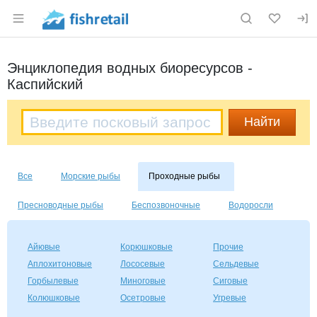
Раздел навигации по сайту fishretail.ru
Энциклопедия водных биоресурсов -
Каспийский
Все
Морские рыбы
Проходные рыбы
Пресноводные рыбы
Беспозвоночные
Водоросли
Айювые
Корюшковые
Прочие
Аплохитоновые
Лососевые
Сельдевые
Горбылевые
Миноговые
Сиговые
Колюшковые
Осетровые
Угревые