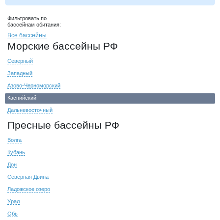
Фильтровать по
бассейнам обитания:
Все бассейны
Морские бассейны РФ
Северный
Западный
Азово-Черноморский
Каспийский
Дальневосточный
Пресные бассейны РФ
Волга
Кубань
Дон
Северная Двина
Ладожское озеро
Урал
Обь