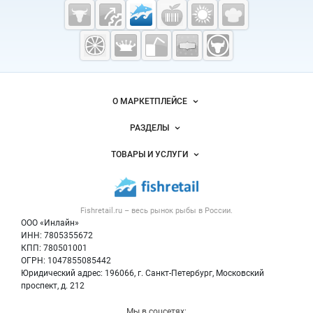
Cсылки на полезные проекты
Fishretail.ru —
рыба,
морепродукты
Важные разделы и контакты
Навигация по сайту
О МАРКЕТПЛЕЙСЕ
Новости Fishretail.ru
РАЗДЕЛЫ
Услуги и цены
Объявления
ТОВАРЫ И УСЛУГИ
Размещение рекламы
Каталог компаний
Рыбные снеки
Публичная оферта
Новости рынка
Рыба
Контактная информация
Форум
Fishretail.ru – весь
рынок рыбы
в России.
Икра
Политика обработки персональных данных
Бренды
ООО «Инлайн»
Морепродукты
Для СМИ
ИНН: 7805355672
Мониторинг
КПП: 780501001
Рыбопосадочный материал
Вакансии
ОГРН: 1047855085442
Полуфабрикаты
Юридический адрес: 196066, г. Санкт-Петербург, Московский
Блог
Консервы
проспект, д. 212
Добавить объявление
Мы в соцсетях: