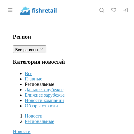
Раздел навигации по сайту fishretail.r
Производство рапсового мала будет 
Фильтры
Регион
Все регионы
Категория новостей
Все
Главные
Региональные
Дальнее зарубежье
Ближнее зарубежье
Новости компаний
Обзоры отрасли
Новости
Разделы
Новости
Региональные
Новости