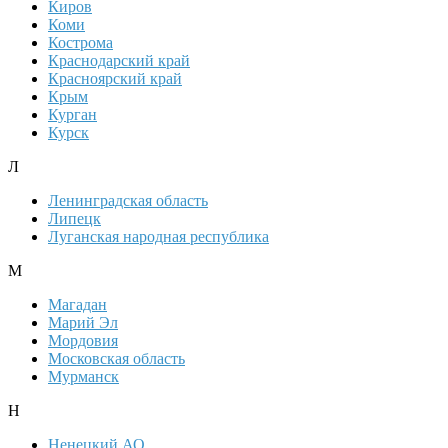
Киров
Коми
Кострома
Краснодарский край
Красноярский край
Крым
Курган
Курск
Л
Ленинградская область
Липецк
Луганская народная республика
М
Магадан
Марий Эл
Мордовия
Московская область
Мурманск
Н
Ненецкий АО