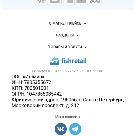
морепродукты
Важные разделы и контакты
Навигация по сайту
О МАРКЕТПЛЕЙСЕ
Новости Fishretail.ru
РАЗДЕЛЫ
Услуги и цены
Объявления
ТОВАРЫ И УСЛУГИ
Размещение рекламы
Каталог компаний
Рыбные снеки
Публичная оферта
Новости рынка
Рыба
Контактная информация
Форум
Fishretail.ru – весь
рынок рыбы
в России.
Икра
Политика обработки персональных данных
ООО «Инлайн»
Бренды
Морепродукты
ИНН: 7805355672
Для СМИ
Мониторинг
КПП: 780501001
Рыбопосадочный материал
ОГРН: 1047855085442
Вакансии
Полуфабрикаты
Юридический адрес: 196066, г. Санкт-Петербург,
Блог
Московский проспект, д. 212
Консервы
Добавить объявление
Мы в соцсетях:
Карта объявлений