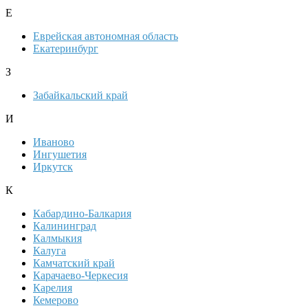
Е
Еврейская автономная область
Екатеринбург
З
Забайкальский край
И
Иваново
Ингушетия
Иркутск
К
Кабардино-Балкария
Калининград
Калмыкия
Калуга
Камчатский край
Карачаево-Черкесия
Карелия
Кемерово