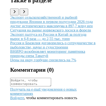
Также в разделе
Иллюстрация новости
Экспорт сельскохозяйственной и рыбной
продукции Японии в первом полугодии 2026 года
достиг исторического максимума в 897,7 млрд иен
Иллюстрация новости
Ситуация на рынке норвежского лосося и форели
Иллюстрация новости
Экспорт палтуса из России в Китай за полгода
вырос в 6,8 раза — до 2,55 тыс. тонн
Иллюстрация новости
Россия и Бразилия договорились о сотрудничестве в
рыболовстве, науке и судостроении
Иллюстрация новости
ВНИРО возобновляет мониторинг памятника
природы озера Таватуй
Иллюстрация новости
Цены на икру горбуши снизились на 7%
Комментарии (
0
)
Получать на e‑mail уведомления о новых
комментариях
Войдите
, чтобы комментировать новость