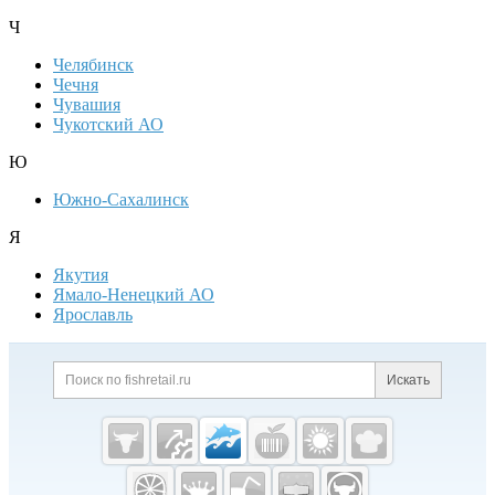
Ч
Челябинск
Чечня
Чувашия
Чукотский АО
Ю
Южно-Сахалинск
Я
Якутия
Ямало-Ненецкий АО
Ярославль
Дополнительная информация
Поиск по сайту и ссылк
Искать
Cсылки на полезные проекты
Fishretail.ru —
рыба,