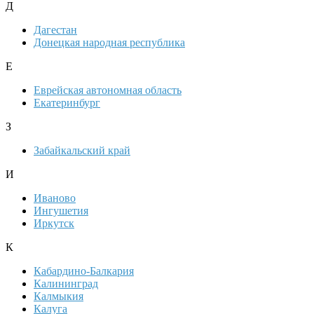
Д
Дагестан
Донецкая народная республика
Е
Еврейская автономная область
Екатеринбург
З
Забайкальский край
И
Иваново
Ингушетия
Иркутск
К
Кабардино-Балкария
Калининград
Калмыкия
Калуга