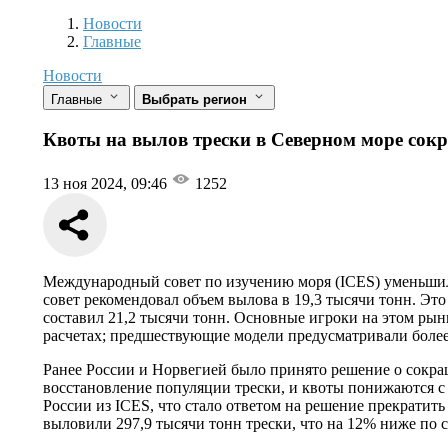
Новости
Разделы
Новости
Главные
Новости
Главные
Выбрать регион
Квоты на вылов трески в Северном море сок
13 ноя 2024, 09:46
1252
Международный совет по изучению моря (ICES) уменьшил р
совет рекомендовал объем вылова в 19,3 тысячи тонн. Эт
составил 21,2 тысячи тонн. Основные игроки на этом р
расчетах; предшествующие модели предусматривали более
Ранее России и Норвегией было принято решение о сокращ
восстановление популяции трески, и квоты понижаются с 
России из ICES, что стало ответом на решение прекратит
выловили 297,9 тысячи тонн трески, что на 12% ниже по 