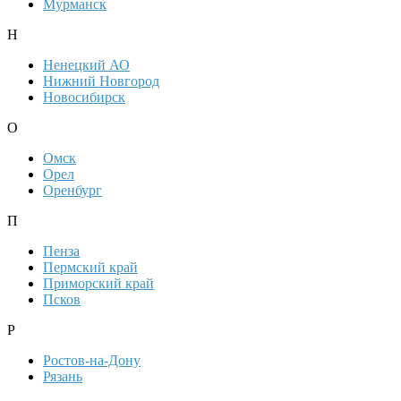
Мурманск
Н
Ненецкий АО
Нижний Новгород
Новосибирск
О
Омск
Орел
Оренбург
П
Пенза
Пермский край
Приморский край
Псков
Р
Ростов-на-Дону
Рязань