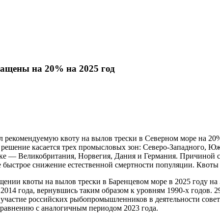
ращены на 20% на 2025 год
екомендуемую квоту на вылов трески в Северном море на 20%, с
о решение касается трех промысловых зон: Северо-Западного, Ю
ынке — Великобритания, Норвегия, Дания и Германия. Причиной
 быстрое снижение естественной смертности популяции. Квоты 
ении квоты на вылов трески в Баренцевом море в 2025 году на 
2014 года, вернувшись таким образом к уровням 1990-х годов. 
ь участие российских рыбопромышленников в деятельности совета
сравнению с аналогичным периодом 2023 года.