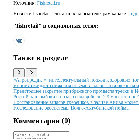
Источник:
Fishretail.ru
Новости
fishretail
– читайте в нашем телеграм канале
Подп
“
fishretail
” в социальных сетях:
Также в разделе
Иллюстрация новости
«Агропредикт»: интеллектуальный подход к здоровью пог
Иллюстрация новости
Япония ожидает снижения объемов вылова тихоокеанской 
Иллюстрация новости
Предстоящее закрытие прибрежного промысла трески в Ис
Иллюстрация новости
Российские рыбаки с начала года добыли 2,9 млн тонн р
Иллюстрация новости
Восстановление запасов гребешков в заливе Анива может
Иллюстрация новости
Исследование экосистемы Волго-Ахтубинской поймы
Комментарии (
0
)