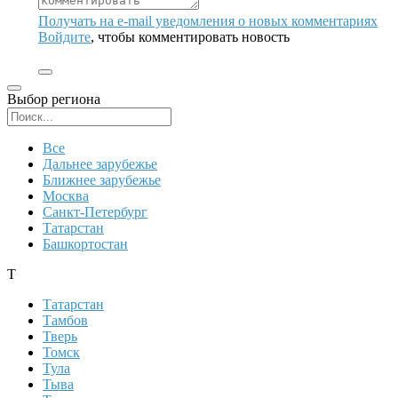
Получать на e‑mail уведомления о новых комментариях
Войдите
, чтобы комментировать новость
Выбор региона
Поиск региона
Все
Дальнее зарубежье
Ближнее зарубежье
Москва
Санкт-Петербург
Татарстан
Башкортостан
Т
Татарстан
Тамбов
Тверь
Томск
Тула
Тыва