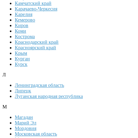
Камчатский край
Карачаево-Черкесия
Карелия
Кемерово
Киров
Коми
Кострома
Краснодарский край
Красноярский край
Крым
Курган
Курск
Л
Ленинградская область
Липецк
Луганская народная республика
М
Магадан
Марий Эл
Мордовия
Московская область