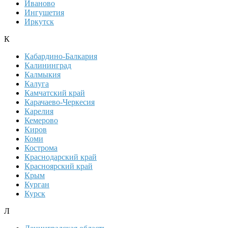
Иваново
Ингушетия
Иркутск
К
Кабардино-Балкария
Калининград
Калмыкия
Калуга
Камчатский край
Карачаево-Черкесия
Карелия
Кемерово
Киров
Коми
Кострома
Краснодарский край
Красноярский край
Крым
Курган
Курск
Л