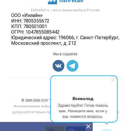
Новости рынка
Рыба
Контактная информация
Форум
Fishretail.ru – весь
рынок рыбы
в России.
Икра
Политика обработки персональных данных
ООО «Инлайн»
Бренды
Морепродукты
ИНН: 7805355672
Для СМИ
Мониторинг
КПП: 780501001
Рыбопосадочный материал
ОГРН: 1047855085442
Вакансии
Полуфабрикаты
Юридический адрес: 196066, г. Санкт-Петербург,
Блог
Московский проспект, д. 212
Консервы
Добавить объявление
Мы в соцсетях:
Карта объявлений
Счетчики, авторское право, логотипы
Всеволод
© 2006‑2026 ООО “Инлайн”. 12+ Все права защищены.
Здравствуйте! Готов помочь
Использование информации, размещенной на данном сайте,
вам. Напишите мне, если у
допускается только при размещении активной гиперссылки на
вас появятся вопросы.
сайт
fishretail.ru