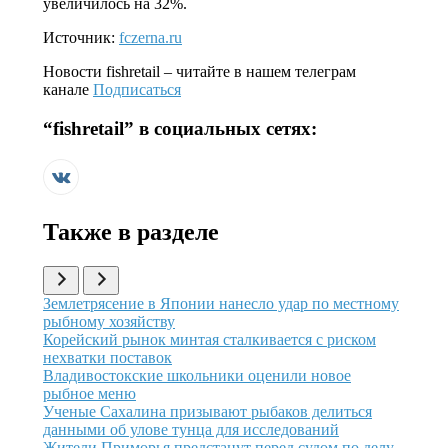
увеличилось на 32%.
Источник:
fczerna.ru
Новости
fishretail
– читайте в нашем телеграм
канале
Подписаться
“
fishretail
” в социальных сетях:
Также в разделе
Иллюстрация новости
Землетрясение в Японии нанесло удар по местному
рыбному хозяйству
Иллюстрация новости
Корейский рынок минтая сталкивается с риском
нехватки поставок
Иллюстрация новости
Владивостокские школьники оценили новое
рыбное меню
Иллюстрация новости
Ученые Сахалина призывают рыбаков делиться
данными об улове тунца для исследований
Иллюстрация новости
Жители Приморья предстанут перед судом по делу