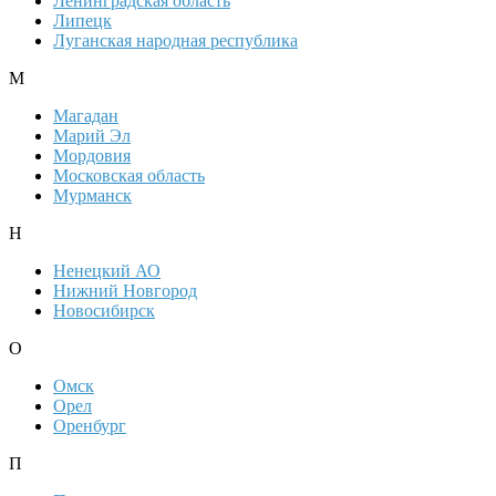
Ленинградская область
Липецк
Луганская народная республика
М
Магадан
Марий Эл
Мордовия
Московская область
Мурманск
Н
Ненецкий АО
Нижний Новгород
Новосибирск
О
Омск
Орел
Оренбург
П