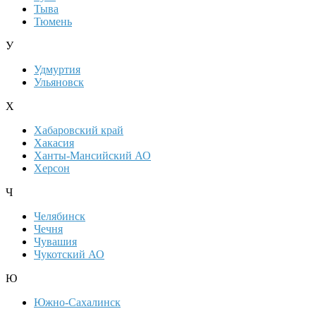
Тыва
Тюмень
У
Удмуртия
Ульяновск
Х
Хабаровский край
Хакасия
Ханты-Мансийский АО
Херсон
Ч
Челябинск
Чечня
Чувашия
Чукотский АО
Ю
Южно-Сахалинск