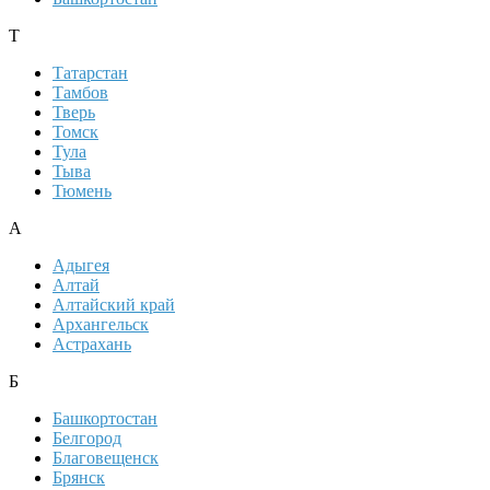
Т
Татарстан
Тамбов
Тверь
Томск
Тула
Тыва
Тюмень
А
Адыгея
Алтай
Алтайский край
Архангельск
Астрахань
Б
Башкортостан
Белгород
Благовещенск
Брянск