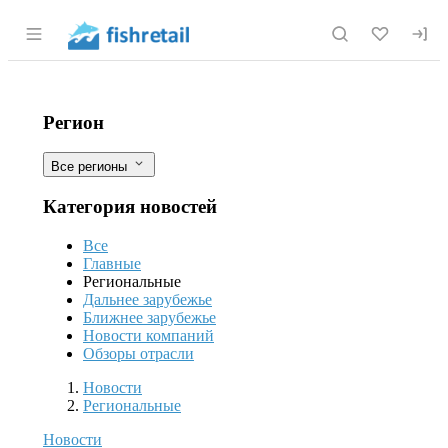
Раздел навигации по сайту fishretail.r
Количество исследований на ГМО в ф
Фильтры
Регион
Все регионы
Категория новостей
Все
Главные
Региональные
Дальнее зарубежье
Ближнее зарубежье
Новости компаний
Обзоры отрасли
Новости
Разделы
Новости
Региональные
Новости