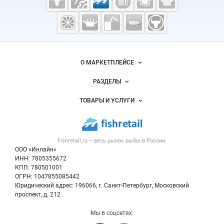
Fishretail.ru —
рыба,
морепродукты
Важные разделы и контакты
Навигация по сайту
О МАРКЕТПЛЕЙСЕ
Новости Fishretail.ru
РАЗДЕЛЫ
Услуги и цены
Объявления
ТОВАРЫ И УСЛУГИ
Размещение рекламы
Каталог компаний
Рыбные снеки
Публичная оферта
Новости рынка
Рыба
Контактная информация
Форум
Fishretail.ru – весь
рынок рыбы
в России.
Икра
Политика обработки персональных данных
Бренды
ООО «Инлайн»
Морепродукты
Для СМИ
ИНН: 7805355672
Мониторинг
КПП: 780501001
Рыбопосадочный материал
Вакансии
ОГРН: 1047855085442
Полуфабрикаты
Юридический адрес: 196066, г. Санкт-Петербург, Московский
Блог
Консервы
проспект, д. 212
Добавить объявление
Мы в соцсетях:
Карта объявлений