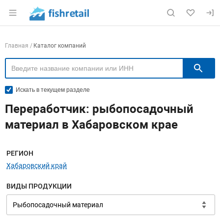
Раздел навигации по сайту fishretail.ru
Навигация по компаниям
Главная
Каталог компаний
П
Искать в текущем разделе
Переработчик: рыбопосадочный
материал в Хабаровском крае
Меню навигации
РЕГИОН
Хабаровский край
ВИДЫ ПРОДУКЦИИ