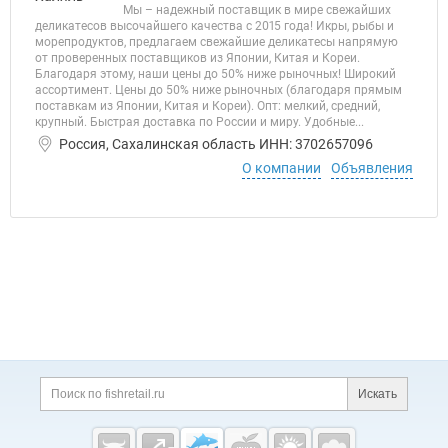
Мы – надежный поставщик в мире свежайших
деликатесов высочайшего качества с 2015 года! Икры, рыбы и
морепродуктов, предлагаем свежайшие деликатесы напрямую
от проверенных поставщиков из Японии, Китая и Кореи.
Благодаря этому, наши цены до 50% ниже рыночных! Широкий
ассортимент. Цены до 50% ниже рыночных (благодаря прямым
поставкам из Японии, Китая и Кореи). Опт: мелкий, средний,
крупный. Быстрая доставка по России и миру. Удобные...
Россия, Сахалинская область ИНН: 3702657096
О компании
Объявления
Дополнительная информация
Поиск по сайту и ссы
Искать
Cсылки на полезные проекты