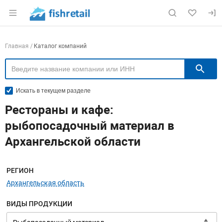
Раздел навигации по сайту fishretail.ru
Навигация по компаниям
Главная
Каталог компаний
П
Искать в текущем разделе
Рестораны и кафе:
рыбопосадочный материал в
Архангельской области
Меню навигации
РЕГИОН
Архангельская область
ВИДЫ ПРОДУКЦИИ