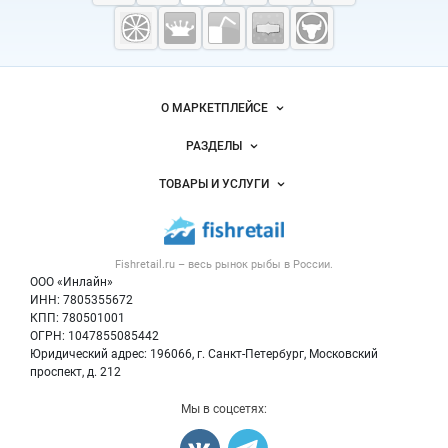
Fishretail.ru —
рыба,
морепродукты
Важные разделы и контакты
Навигация по сайту
О МАРКЕТПЛЕЙСЕ
Новости Fishretail.ru
РАЗДЕЛЫ
Услуги и цены
Объявления
ТОВАРЫ И УСЛУГИ
Размещение рекламы
Каталог компаний
Рыбные снеки
Публичная оферта
Новости рынка
Рыба
Контактная информация
Форум
Fishretail.ru – весь
рынок рыбы
в России.
Икра
Политика обработки персональных данных
Бренды
ООО «Инлайн»
Морепродукты
Для СМИ
ИНН: 7805355672
Мониторинг
КПП: 780501001
Рыбопосадочный материал
Вакансии
ОГРН: 1047855085442
Полуфабрикаты
Юридический адрес: 196066, г. Санкт-Петербург, Московский
Блог
Консервы
проспект, д. 212
Добавить объявление
Мы в соцсетях:
Карта объявлений