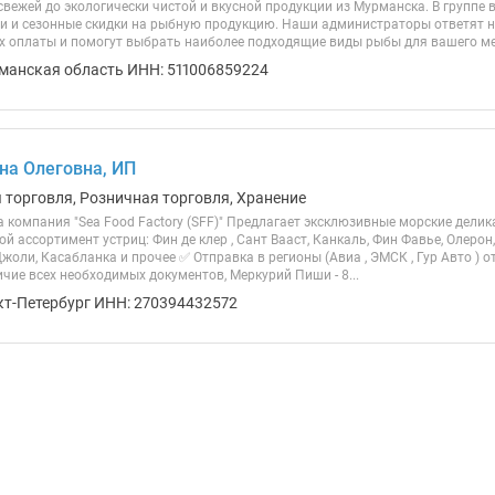
свежей до экологически чистой и вкусной продукции из Мурманска. В группе 
и и сезонные скидки на рыбную продукцию. Наши администраторы ответят н
ях оплаты и помогут выбрать наиболее подходящие виды рыбы для вашего ме
манская область ИНН: 511006859224
на Олеговна, ИП
я торговля, Розничная торговля, Хранение
 компания "Sea Food Factory (SFF)" Предлагает эксклюзивные морские делик
й ассортимент устриц: Фин де клер , Сант Вааст, Канкаль, Фин Фавье, Олерон
жоли, Касабланка и прочее ✅ Отправка в регионы (Авиа , ЭМСК , Гур Авто ) о
чие всех необходимых документов, Меркурий Пиши - 8...
кт-Петербург ИНН: 270394432572