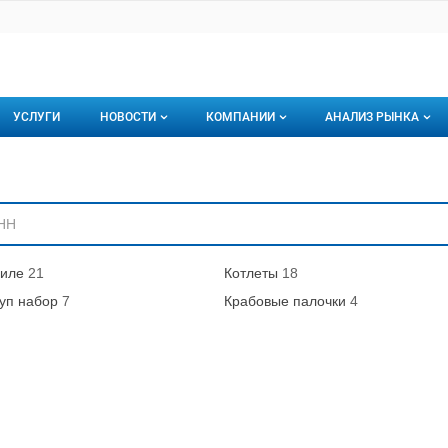
УСЛУГИ
НОВОСТИ
КОМПАНИИ
АНАЛИЗ РЫНКА
Новости рыбного рынка
Каталог компаний
ниям
торинги
О каталоге компаний
Подписаться на 
Премиум размещение
иле
21
Котлеты
18
уп набор
7
Крабовые палочки
4