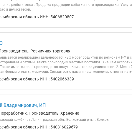
пчение рыбы и мяса . Продажа продукции собственного производства. Услуга
ас и деликатесов.
осибирская область ИНН: 5406820807
ОО
Производитель, Розничная торговля
нимается реализацией дальневосточных морепродуктов по регионам РФ и с
есторанами и сетями. Также производим частные поставки. В нашем ассорти
 Также имеется своё производство полуфабрикатов из деликатесов. 2. Мелки
ая форма оплаты, меркурий. Свяжитесь с нами и наш менеджер ответит на вс
осибирская область ИНН: 5402066339
й Владимирович, ИП
Переработчик, Производитель, Хранение
ющий комбинат Ленинградская обл., Волховский р-н, г. Волхов
осибирская область ИНН: 540316029679