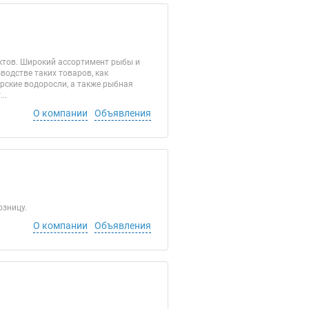
ктов. Широкий ассортимент рыбы и
одстве таких товаров, как
орские водоросли, а также рыбная
..
О компании
Объявления
озницу.
О компании
Объявления