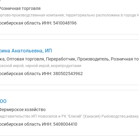
О
Розничная торговля
торгово-производственная компания, территориально расположена в городе 
осибирская область ИНН: 5410048196
рина Анатольевна, ИП
ка, Оптовая торговля, Переработчик, Производитель, Розничная то
красной икрой, черной икрой, морепродуктами
осибирская область ИНН: 380502543962
ООО
Фермерское хозяйство
едставительство ИП Новоселов и РК "Елисей" (Хакасия) Рыбоводство,аквак
осибирская область ИНН: 5408004410