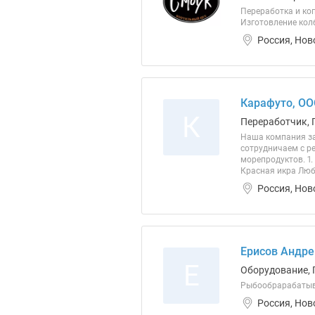
Переработка и ко
Изготовление колб
Россия, Нов
Карафуто, О
К
Переработчик, 
Наша компания за
сотрудничаем с р
морепродуктов. 1.
Красная икра Люб
Россия, Нов
Ерисов Андре
Е
Оборудование, 
Рыбообрарабатыва
Россия, Нов