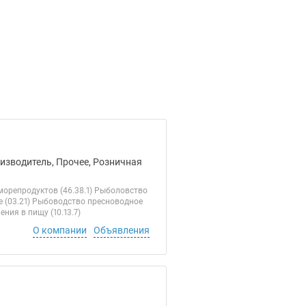
оизводитель, Прочее, Розничная
орепродуктов (46.38.1) Рыболовство
е (03.21) Рыбоводство пресноводное
ния в пищу (10.13.7)
О компании
Объявления