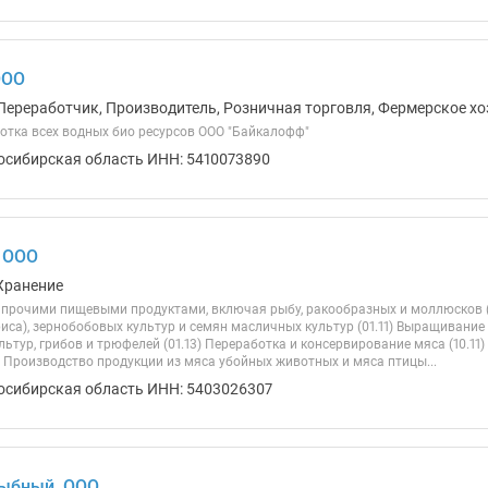
ООО
Переработчик, Производитель, Розничная торговля, Фермерское хо
отка всех водных био ресурсов ООО "Байкалофф"
осибирская область ИНН: 5410073890
 ООО
Хранение
 прочими пищевыми продуктами, включая рыбу, ракообразных и моллюсков 
иса), зернобобовых культур и семян масличных культур (01.11) Выращивание
ьтур, грибов и трюфелей (01.13) Переработка и консервирование мяса (10.1
) Производство продукции из мяса убойных животных и мяса птицы...
осибирская область ИНН: 5403026307
ыбный, ООО