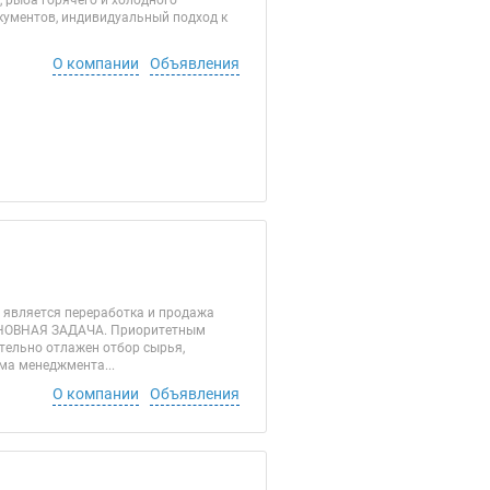
 рыба горячего и холодного
окументов, индивидуальный подход к
О компании
Объявления
 является переработка и продажа
НОВНАЯ ЗАДАЧА. Приоритетным
тельно отлажен отбор сырья,
ма менеджмента...
О компании
Объявления