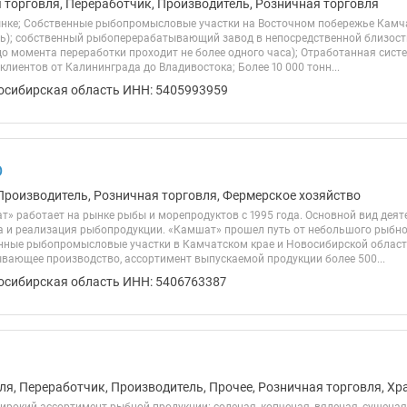
я торговля, Переработчик, Производитель, Розничная торговля
рынке; Собственные рыбопромысловые участки на Восточном побережье Камча
); собственный рыбоперерабатывающий завод в непосредственной близост
о момента переработки проходит не более одного часа); Отработанная систе
 клиентов от Калининграда до Владивостока; Более 10 000 тонн...
осибирская область ИНН: 5405993959
О
Производитель, Розничная торговля, Фермерское хозяйство
» работает на рынке рыбы и морепродуктов с 1995 года. Основной вид деят
а и реализация рыбопродукции. «Камшат» прошел путь от небольшого рыбног
ные рыбопромысловые участки в Камчатском крае и Новосибирской области
ающее производство, ассортимент выпускаемой продукции более 500...
осибирская область ИНН: 5406763387
ля, Переработчик, Производитель, Прочее, Розничная торговля, Хр