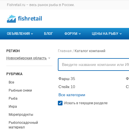
Раздел навигации по сайту fishretail.ru
Fishretail.ru – весь
рынок рыбы
в России.
Авторизация и меню пользователя
Навигация по разделам сайта fishretail.ru
ОБЪЯВЛЕНИЯ
БЛОГ
ФОРУМ
ЦЕНЫ НА РЫБУ
Объявления
Все темы
О мониторингах
Навигация по компа
РЕГИОН
Главная
Каталог компаний
Новосибирская область
Горячее предложение
Избранные
Актуальные мони
Мои объявления
С моим участием
Динамика цен
РУБРИКА
Фарш
35
Ф
Отзывы
Все
Стейк
10
С
Рыбные снеки
Все категории
Рыба
Искать в текущем разделе
Икра
Морепродукты
Рыбопосадочный
материал