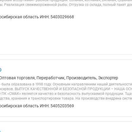
рокий ассортимент рыбной продукции: соленая, копченая, вяленая, сушеная,
вы. Реализация свежемороженной рыбы. Отгрузка со склада, полный пакет д
осибирская область ИНН: 5403029668
О
Оптовая торговля, Переработчик, Производитель, Экспортер
была образована в 1998 году. Основным направлением нашей деятельности
консервов. ВЫПУСК КАЧЕСТВЕННОЙ И БЕЗОПАСНОЙ ПРОДУКЦИИ – НАША ОС
 ПК «СМАК» является качество и безопасность выпускаемой продукции. Тща
дства, хранения и транспортировки товара. На производстве внедрена систе
осибирская область ИНН: 5405203569