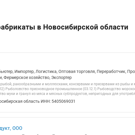
фабрикаты в Новосибирской области
бьютер, Импортер, Логистика, Оптовая торговля, Переработчик, Пр
и, Фермерское хозяйство, Экспортер
 рыбой, ракообразными и моллюсками, консервами и пресервами из рыбы и м
.12) Рыболовство пресноводное промышленное (03.12.1) Рыбоводство морско
тво муки и гранул из мяса и мясных субпродуктов, непригодных для употребле
осибирская область ИНН: 5405069031
дукт, ООО