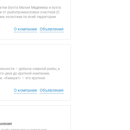
тки (бухта Малая Медвежка и бухта
и от рыбопромысловых участков (C
ма логистики по всей территории
О компании
Объявления
ельности — добыча озерной рыбы, а
о цеха до крупной компании,
. «Камшат» — это крупное
О компании
Объявления
анение