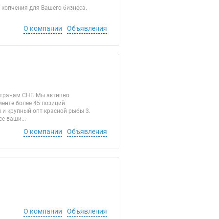
 копчения для Вашего бизнеса.
О компании
Объявления
транам СНГ. Мы активно
менте более 45 позиций
й и крупный опт красной рыбы 3.
е ваши...
О компании
Объявления
О компании
Объявления