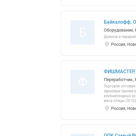
Байкалофф, 
Б
Оборудование, 
Добыча и перераб
Россия, Нов
ФИШМАСТЕР,
Ф
Переработчик, 
Торговля оптовая
зерновых (кроме р
клубнеплодных кул
мяса птицы (10.12
Россия, Нов
ОПК Самый Р