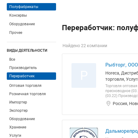
Полуфабрикаты
Консервы
Оборудование
Переработчик: полу
Прочее
Найдено 22 компании
ВИДЫ ДЕЯТЕЛЬНОСТИ
Все
Рыбторг, ООО
Производитель
Р
Horeca, Дистри
Переработчик
торговля, Услуг
Оптовая торговля
Торговля оптовая
пресноводное (03
Розничная торговля
(03.22) Производс
Импортер
Россия, Нов
Экспортер
Оборудование
Хранение
Дальморепро
Услуги