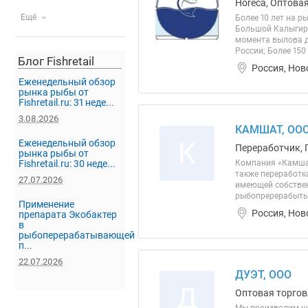
Horeca, Оптова
Ещё
Более 10 лет на 
Большой Калыгирь
момента вылова д
России; Более 150
Блог Fishretail
Россия, Нов
Еженедельный обзор
рынка рыбы от
Fishretail.ru: 31 неде...
3.08.2026
КАМШАТ, ОО
К
Еженедельный обзор
Переработчик, 
рынка рыбы от
Fishretail.ru: 30 неде...
Компания «Камшат
также переработк
27.07.2026
имеющей собствен
рыбопререрабытыв
Применение
Россия, Нов
препарата Экобактер
в
рыбоперерабатывающей
п...
22.07.2026
ДУЭТ, ООО
Д
Оптовая торгов