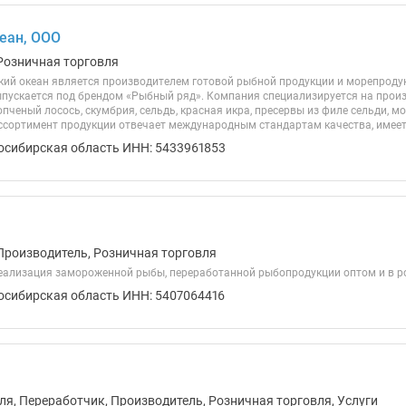
еан, ООО
Розничная торговля
ий океан является производителем готовой рыбной продукции и морепроду
пускается под брендом «Рыбный ряд». Компания специализируется на произв
пченый лосось, скумбрия, сельдь, красная икра, пресервы из филе сельди, м
ассортимент продукции отвечает международным стандартам качества, имеет.
осибирская область ИНН: 5433961853
Производитель, Розничная торговля
еализация замороженной рыбы, переработанной рыбопродукции оптом и в р
осибирская область ИНН: 5407064416
ля, Переработчик, Производитель, Розничная торговля, Услуги