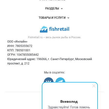
Новости Fishretail.ru
РАЗДЕЛЫ
Услуги и цены
Объявления
ТОВАРЫ И УСЛУГИ
Размещение рекламы
Каталог компаний
Рыбные снеки
Публичная оферта
Новости рынка
Рыба
Контактная информация
Форум
Fishretail.ru – весь
рынок рыбы
в России.
Икра
Политика обработки персональных данных
Бренды
ООО «Инлайн»
Морепродукты
Для СМИ
ИНН: 7805355672
Мониторинг
КПП: 780501001
Рыбопосадочный материал
Вакансии
ОГРН: 1047855085442
Полуфабрикаты
Юридический адрес: 196066, г. Санкт-Петербург, Московский
Блог
Консервы
проспект, д. 212
Добавить объявление
Мы в соцсетях:
Карта объявлений
Счетчики, авторское право, логотипы
Всеволод
Здравствуйте! Готов помочь