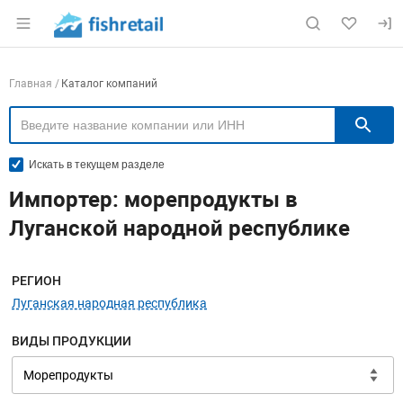
Раздел навигации по сайту fishretail.ru
Навигация по компаниям
Главная
Каталог компаний
П
Искать в текущем разделе
Импортер: морепродукты в
Луганской народной республике
Меню навигации
РЕГИОН
Луганская народная республика
ВИДЫ ПРОДУКЦИИ