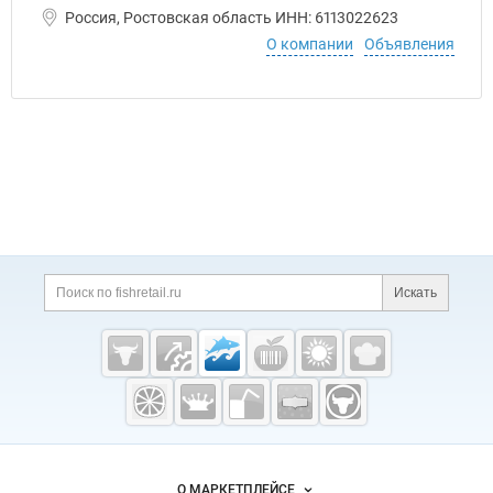
Россия, Ростовская область ИНН: 6113022623
О компании
Объявления
Дополнительная информация
Поиск по сайту и ссы
Искать
Cсылки на полезные проекты
Fishretail.ru —
рыба,
морепродукты
Важные разделы и контакты
Навигация по сайту
О МАРКЕТПЛЕЙСЕ