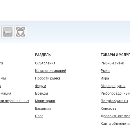
о сайту
Е
РАЗДЕЛЫ
ТОВАРЫ И УСЛУ
ru
Объявления
Рыбные снеки
Каталог компаний
Рыба
амы
Новости рынка
Икра
а
Форум
Морепродукты
рмация
Бренды
Рыбопосадочный
тки персональных
Мониторинг
Полуфабрикаты
Вакансии
Консервы
Блог
Добавить объяв
Карта объявлени