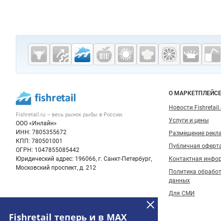
Дополнительная информация
Cсылки на полезные проекты
Fishretail.ru —
рыба,
морепродукты
Важные разделы и контакты
Навигация п
О МАРКЕТПЛЕЙС
Новости Fishretail.
Fishretail.ru – весь
рынок рыбы
в России.
Услуги и цены
ООО «Инлайн»
ИНН: 7805355672
Размещение рекл
КПП: 780501001
Публичная оферт
ОГРН: 1047855085442
Юридический адрес: 196066, г. Санкт-Петербург,
Контактная инфо
Московский проспект, д. 212
Политика обрабо
данных
Для СМИ
Fishretail теперь и в MAX