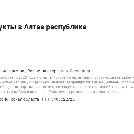
укты в Алтае республике
вая торговля, Розничная торговля, Экспортер
аботает с 2020 года и специализируется на оптовых поставках дикой рыбы и
аботает напрямую с рыбодобывающими предприятиями на Дальнем Востоке, 
 же ведет импортные поставки морепродуктов из Юго-Восточной Азии. АГОРА 
в регионы СФО и не только. Работаем с прямыми производителями,...
осибирская область ИНН: 5408022722