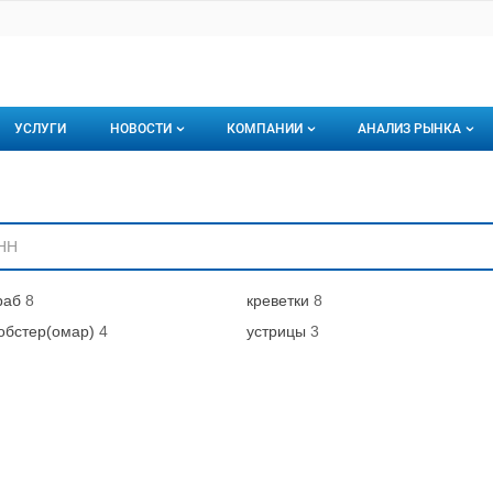
УСЛУГИ
НОВОСТИ
КОМПАНИИ
АНАЛИЗ РЫНКА
Новости рыбного рынка
Каталог компаний
ниям
торинги
О каталоге компаний
Подписаться на 
Премиум размещение
раб
8
креветки
8
обстер(омар)
4
устрицы
3