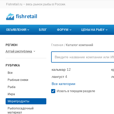
Раздел навигации по сайту fishretail.ru
Fishretail.ru – весь
рынок рыбы
в России.
Авторизация и меню пользователя
Навигация по разделам сайта fishretail.ru
ОБЪЯВЛЕНИЯ
БЛОГ
ФОРУМ
ЦЕНЫ НА РЫБУ
Объявления
Все темы
О мониторингах
Навигация по компа
РЕГИОН
Главная
Каталог компаний
Алтай республика
Горячее предложение
Избранные
Актуальные мони
Мои объявления
С моим участием
Динамика цен
РУБРИКА
кальмар
12
к
Отзывы
Все
лангуст
4
л
Рыбные снеки
Все категории
Рыба
Искать в текущем разделе
Икра
Морепродукты
Рыбопосадочный
материал