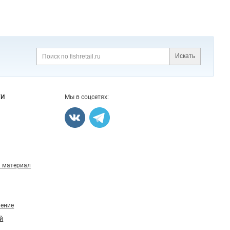
Искать
Поиск
ГИ
Мы в соцсетях:
 материал
ление
й