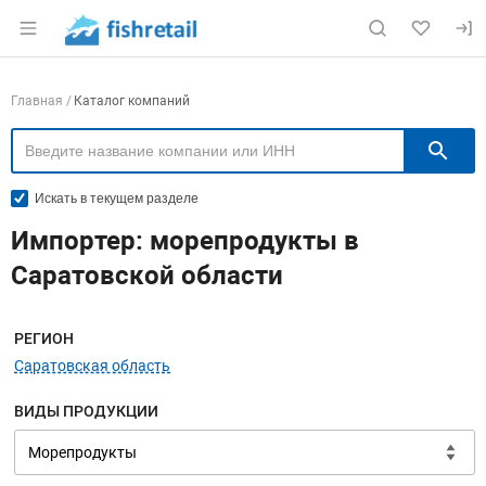
Раздел навигации по сайту fishretail.ru
Навигация по компаниям
Главная
Каталог компаний
П
Искать в текущем разделе
Импортер: морепродукты в
Саратовской области
Меню навигации
РЕГИОН
Саратовская область
ВИДЫ ПРОДУКЦИИ