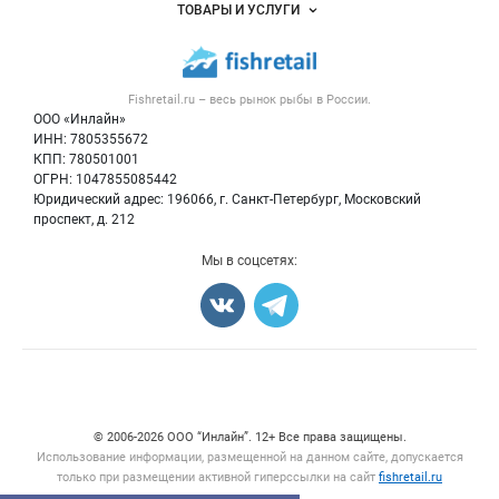
Объявления
ТОВАРЫ И УСЛУГИ
Размещение рекламы
Каталог компаний
Рыбные снеки
Публичная оферта
Новости рынка
Рыба
Контактная информация
Форум
Fishretail.ru – весь
рынок рыбы
в России.
Икра
Политика обработки персональных данных
Бренды
ООО «Инлайн»
Морепродукты
Для СМИ
ИНН: 7805355672
Мониторинг
КПП: 780501001
Рыбопосадочный материал
Вакансии
ОГРН: 1047855085442
Полуфабрикаты
Юридический адрес: 196066, г. Санкт-Петербург, Московский
Блог
Консервы
проспект, д. 212
Добавить объявление
Мы в соцсетях:
Карта объявлений
Счетчики, авторское право, логотипы
© 2006‑2026 ООО “Инлайн”. 12+ Все права защищены.
Использование информации, размещенной на данном сайте, допускается
только при размещении активной гиперссылки на сайт
fishretail.ru