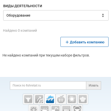
ВИДЫ ДЕЯТЕЛЬНОСТИ
Найдено 0 компаний
Добавить компанию
Не найдено компаний при текущем наборе фильтров.
Дополнительная информация
Поиск по сайту и ссы
Искать
Cсылки на полезные проекты
Fishretail.ru —
рыба,