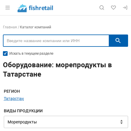
Раздел навигации по сайту fishretail.ru
Навигация по компаниям
Главная
Каталог компаний
П
Искать в текущем разделе
Оборудование: морепродукты в
Татарстане
Меню навигации
РЕГИОН
Татарстан
ВИДЫ ПРОДУКЦИИ