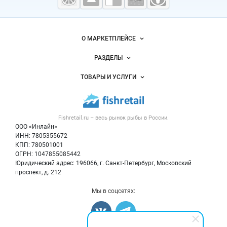
морепродукты
Важные разделы и контакты
Навигация по сайту
О МАРКЕТПЛЕЙСЕ
Новости Fishretail.ru
РАЗДЕЛЫ
Услуги и цены
Объявления
ТОВАРЫ И УСЛУГИ
Размещение рекламы
Каталог компаний
Рыбные снеки
Публичная оферта
Новости рынка
Рыба
Контактная информация
Форум
Fishretail.ru – весь
рынок рыбы
в России.
Икра
Политика обработки персональных данных
Бренды
ООО «Инлайн»
Морепродукты
Для СМИ
ИНН: 7805355672
Мониторинг
КПП: 780501001
Рыбопосадочный материал
Вакансии
ОГРН: 1047855085442
Полуфабрикаты
Юридический адрес: 196066, г. Санкт-Петербург, Московский
Блог
Консервы
проспект, д. 212
Добавить объявление
Мы в соцсетях:
Карта объявлений