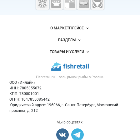
рыба,
морепродукты
Важные разделы и контакты
Навигация по сайту
О МАРКЕТПЛЕЙСЕ
Новости Fishretail.ru
РАЗДЕЛЫ
Услуги и цены
Объявления
ТОВАРЫ И УСЛУГИ
Размещение рекламы
Каталог компаний
Рыбные снеки
Публичная оферта
Новости рынка
Рыба
Контактная информация
Форум
Fishretail.ru – весь
рынок рыбы
в России.
Икра
Политика обработки персональных данных
Бренды
ООО «Инлайн»
Морепродукты
Для СМИ
ИНН: 7805355672
Мониторинг
КПП: 780501001
Рыбопосадочный материал
Вакансии
ОГРН: 1047855085442
Полуфабрикаты
Юридический адрес: 196066, г. Санкт-Петербург, Московский
Блог
Консервы
проспект, д. 212
Добавить объявление
Мы в соцсетях:
Карта объявлений