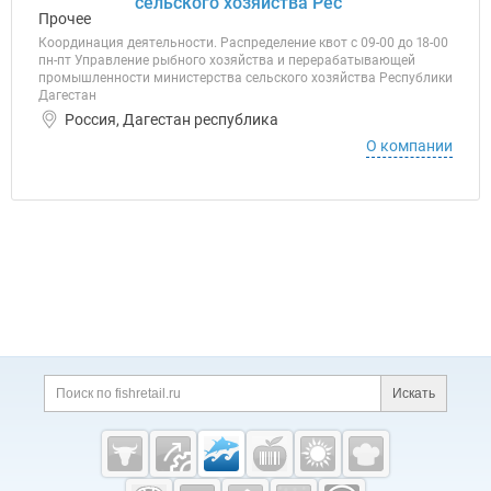
сельского хозяйства Рес
Прочее
Координация деятельности. Распределение квот с 09-00 до 18-00
пн-пт Управление рыбного хозяйства и перерабатывающей
промышленности министерства сельского хозяйства Республики
Дагестан
Россия, Дагестан республика
О компании
Дополнительная информация
Поиск по сайту и ссы
Искать
Cсылки на полезные проекты
Fishretail.ru —