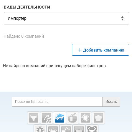
ВИДЫ ДЕЯТЕЛЬНОСТИ
Найдено 0 компаний
Добавить компанию
Не найдено компаний при текущем наборе фильтров.
Дополнительная информация
Поиск по сайту и ссы
Искать
Cсылки на полезные проекты
Fishretail.ru —
рыба,