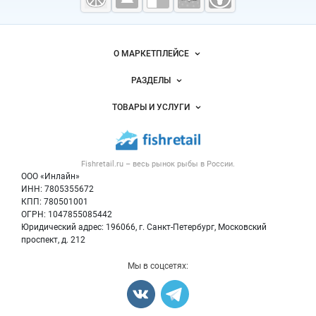
морепродукты
Важные разделы и контакты
Навигация по сайту
О МАРКЕТПЛЕЙСЕ
Новости Fishretail.ru
РАЗДЕЛЫ
Услуги и цены
Объявления
ТОВАРЫ И УСЛУГИ
Размещение рекламы
Каталог компаний
Рыбные снеки
Публичная оферта
Новости рынка
Рыба
Контактная информация
Форум
Fishretail.ru – весь
рынок рыбы
в России.
Икра
Политика обработки персональных данных
Бренды
ООО «Инлайн»
Морепродукты
Для СМИ
ИНН: 7805355672
Мониторинг
КПП: 780501001
Рыбопосадочный материал
Вакансии
ОГРН: 1047855085442
Полуфабрикаты
Юридический адрес: 196066, г. Санкт-Петербург, Московский
Блог
Консервы
проспект, д. 212
Добавить объявление
Мы в соцсетях:
Карта объявлений