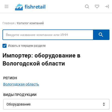
Раздел навигации по сайту fishretail.ru
Навигация по компаниям
Главная
Каталог компаний
П
Искать в текущем разделе
Импортер: оборудование в
Вологодской области
Меню навигации
РЕГИОН
Вологодская область
ВИДЫ ПРОДУКЦИИ