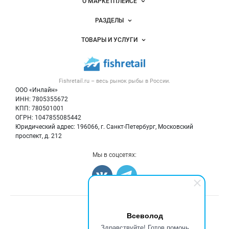
Важные разделы и контакты
Навигация по сайту
О МАРКЕТПЛЕЙСЕ
Новости Fishretail.ru
РАЗДЕЛЫ
Услуги и цены
Объявления
ТОВАРЫ И УСЛУГИ
Размещение рекламы
Каталог компаний
Рыбные снеки
Публичная оферта
Новости рынка
Рыба
Контактная информация
Форум
Fishretail.ru – весь
рынок рыбы
в России.
Икра
Политика обработки персональных данных
Бренды
ООО «Инлайн»
Морепродукты
Для СМИ
ИНН: 7805355672
Мониторинг
КПП: 780501001
Рыбопосадочный материал
Вакансии
ОГРН: 1047855085442
Полуфабрикаты
Юридический адрес: 196066, г. Санкт-Петербург, Московский
Блог
Консервы
проспект, д. 212
Добавить объявление
Мы в соцсетях:
Карта объявлений
Счетчики, авторское право, логотипы
Всеволод
Здравствуйте! Готов помочь