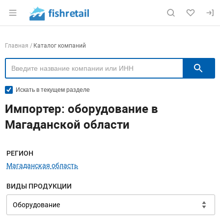
Раздел навигации по сайту fishretail.ru
Навигация по компаниям
Главная
Каталог компаний
П
Искать в текущем разделе
Импортер: оборудование в
Магаданской области
Меню навигации
РЕГИОН
Магаданская область
ВИДЫ ПРОДУКЦИИ