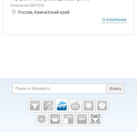
Компания МИТОГА
Россия, Камчатский край
О компании
Дополнительная информация
Поиск по сайту и ссы
Искать
Cсылки на полезные проекты
Fishretail.ru —
рыба,
морепродукты