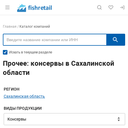
Раздел навигации по сайту fishretail.ru
Навигация по компаниям
Главная
Каталог компаний
П
Искать в текущем разделе
Прочее: консервы в Сахалинской
области
Меню навигации
РЕГИОН
Сахалинская область
ВИДЫ ПРОДУКЦИИ