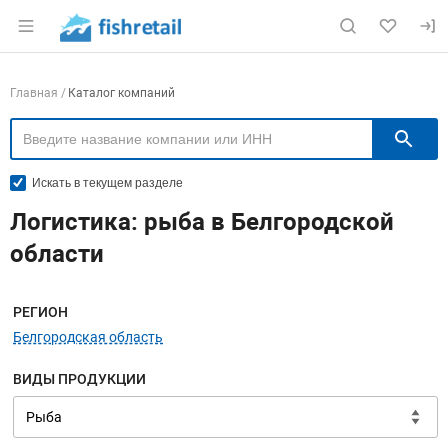
Раздел навигации по сайту fishretail.ru
Навигация по компаниям
Главная
Каталог компаний
П
Искать в текущем разделе
Логистика: рыба в Белгородской
области
Меню навигации
РЕГИОН
Белгородская область
ВИДЫ ПРОДУКЦИИ