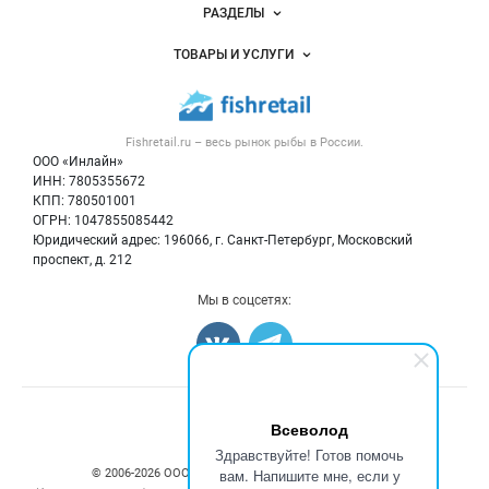
Новости Fishretail.ru
РАЗДЕЛЫ
Услуги и цены
Объявления
ТОВАРЫ И УСЛУГИ
Размещение рекламы
Каталог компаний
Рыбные снеки
Публичная оферта
Новости рынка
Рыба
Контактная информация
Форум
Fishretail.ru – весь
рынок рыбы
в России.
Икра
Политика обработки персональных данных
Бренды
ООО «Инлайн»
Морепродукты
Для СМИ
ИНН: 7805355672
Мониторинг
КПП: 780501001
Рыбопосадочный материал
Вакансии
ОГРН: 1047855085442
Полуфабрикаты
Юридический адрес: 196066, г. Санкт-Петербург, Московский
Блог
Консервы
проспект, д. 212
Добавить объявление
Мы в соцсетях:
Карта объявлений
Счетчики, авторское право, логотипы
Всеволод
Здравствуйте! Готов помочь
вам. Напишите мне, если у
© 2006‑2026 ООО “Инлайн”. 12+ Все права защищены.