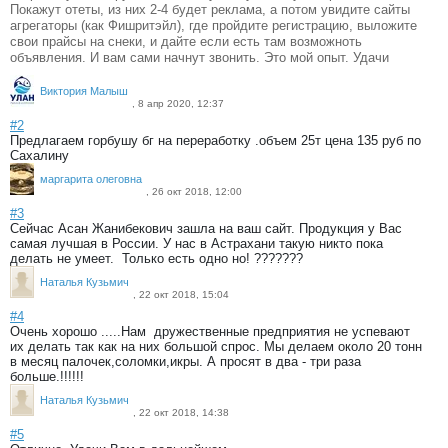
Покажут отеты, из них 2-4 будет реклама, а потом увидите сайты
агрегаторы (как Фишритэйл), где пройдите регистрацию, выложите
свои прайсы на снеки, и дайте если есть там возможноть
объявления. И вам сами начнут звонить. Это мой опыт. Удачи
Виктория Малыш
, 8 апр 2020, 12:37
#2
Предлагаем горбушу бг на переработку .объем 25т цена 135 руб по
Сахалину
маргарита олеговна
, 26 окт 2018, 12:00
#3
Сейчас Асан Жанибекович зашла на ваш сайт. Продукция у Вас
самая лучшая в России. У нас в Астрахани такую никто пока
делать не умеет. Только есть одно но! ???????
Наталья Кузьмич
, 22 окт 2018, 15:04
#4
Очень хорошо .....Нам дружественные предприятия не успевают
их делать так как на них большой спрос. Мы делаем около 20 тонн
в месяц палочек,соломки,икры. А просят в два - три раза
больше.!!!!!!
Наталья Кузьмич
, 22 окт 2018, 14:38
#5