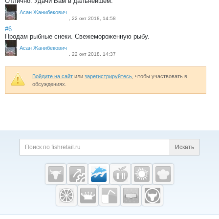
Отлично. Удачи Вам в дальнейшем.
Асан Жанибекович
, 22 окт 2018, 14:58
#6
Продам рыбные снеки. Свежемороженную рыбу.
Асан Жанибекович
, 22 окт 2018, 14:37
Войдите на сайт
или
зарегистрируйтесь
, чтобы участвовать в
обсуждениях.
Дополнительная информация
Поиск по сайту и ссы
Искать
Cсылки на полезные проекты
Fishretail.ru —
рыба,
морепродукты