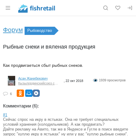
Раздел навигации по сайту fishretail.ru
Форум
Рыбоводство
Рыбные снеки и вяленая продукция
Как продвигаеться сбыт рыбных снеков.
Асан Жанибекович
1939 просмотров
, 22 окт 2018
Кызылординскийсоюз сельских кооперативов
6
Комментарии (6):
#1
Сейчас спрос на икру в ястыках. Она не требует специальных
условий хранения (холодильников). А как продвигать?
Дайте рекламу на Авито, так же в Яндексе и Гугле в поиск введите
запрос "куплю икру в ястыках" ну или у вас "куплю рыбные снеки".