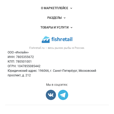
Важные разделы и контакты
Навигация по сайту
О МАРКЕТПЛЕЙСЕ
Новости Fishretail.ru
РАЗДЕЛЫ
Услуги и цены
Объявления
ТОВАРЫ И УСЛУГИ
Размещение рекламы
Каталог компаний
Рыбные снеки
Публичная оферта
Новости рынка
Рыба
Контактная информация
Форум
Fishretail.ru – весь
рынок рыбы
в России.
Икра
Политика обработки персональных данных
Бренды
ООО «Инлайн»
Морепродукты
Для СМИ
ИНН: 7805355672
Мониторинг
КПП: 780501001
Рыбопосадочный материал
Вакансии
ОГРН: 1047855085442
Полуфабрикаты
Юридический адрес: 196066, г. Санкт-Петербург, Московский
Блог
Консервы
проспект, д. 212
Добавить объявление
Мы в соцсетях:
Карта объявлений
Счетчики, авторское право, логотипы