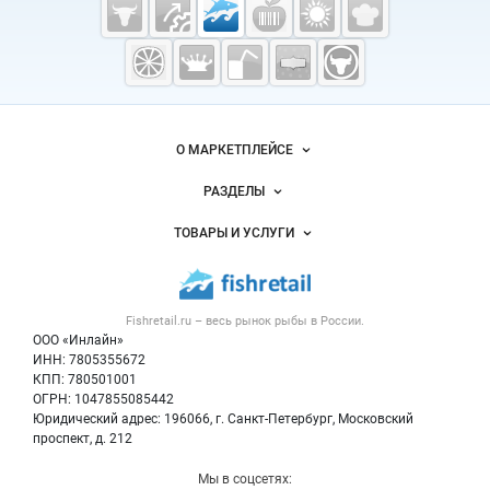
Fishretail.ru —
рыба,
морепродукты
О МАРКЕТПЛЕЙСЕ
Новости Fishretail.ru
РАЗДЕЛЫ
Услуги и цены
Объявления
ТОВАРЫ И УСЛУГИ
Размещение рекламы
Каталог компаний
Рыбные снеки
Публичная оферта
Новости рынка
Рыба
Контактная информация
Форум
Fishretail.ru – весь
рынок рыбы
в России.
Икра
Политика обработки персональных данных
Бренды
ООО «Инлайн»
Морепродукты
Для СМИ
ИНН: 7805355672
Мониторинг
КПП: 780501001
Рыбопосадочный материал
Вакансии
ОГРН: 1047855085442
Полуфабрикаты
Юридический адрес: 196066, г. Санкт-Петербург, Московский
Блог
Консервы
проспект, д. 212
Добавить объявление
Мы в соцсетях: