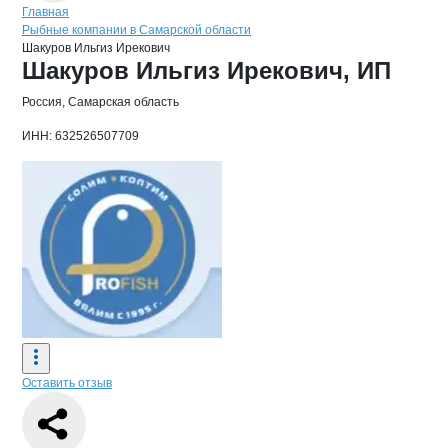
Навигация по сайту
Главная
Рыбные компании в Самарской области
Шакуров Ильгиз Ирекович
Основная информация о компании
Шакуров Ильгиз Ирекович, ИП
Россия, Самарская область
ИНН: 632526507709
Оставить отзыв