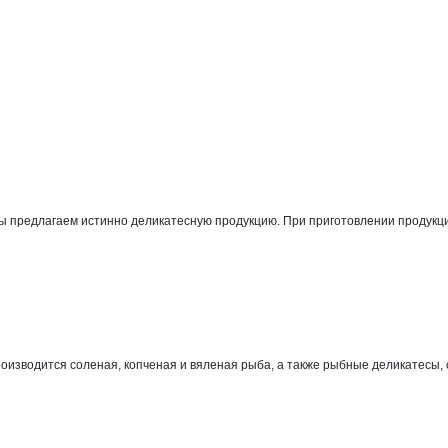
уров Ильгиз Ирекович
вич
екович
редлагаем истинно деликатесную продукцию. При приготовлении продукции м
роизводится соленая, копченая и вяленая рыба, а также рыбные деликатесы,
 Ирекович