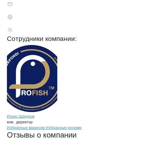
Шакуров Ильгиз И
Сотрудники
компании
:
Ильяс Шакуров
ком . директор
Бренды
Вакансии в
компани
Шакуров Ильгиз Иреков
Шакуров Ильгиз И
Избранные вакансии
Избранные резюме
Новости o
Шакуров Ильгиз Ирекови
Шакуров Ильгиз
Отзывы
о компании