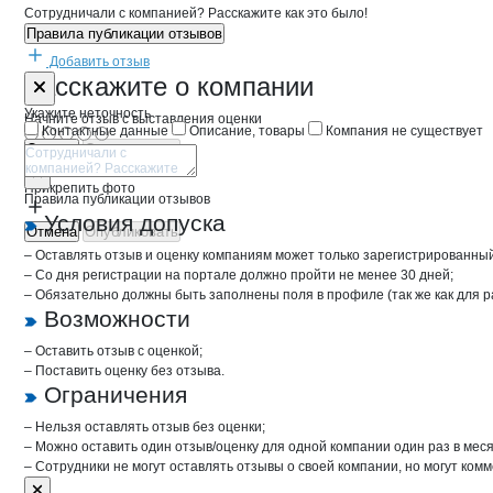
Сотрудничали с компанией? Расскажите как это было!
Правила публикации отзывов
Добавить отзыв
Форма обратной связи о неточностях 
Шакуров Иль
Расскажите
о компании
Укажите неточность
Начните отзыв с выставления оценки
Контактные данные
Описание, товары
Компания не существует
Отмена
Опубликовать
Прикрепить фото
Правила публикации отзывов
Условия допуска
Отмена
Опубликовать
– Оставлять отзыв и оценку компаниям может только зарегистрированны
– Со дня регистрации на портале должно пройти не менее 30 дней;
– Обязательно должны быть заполнены поля в профиле (так же как для 
Возможности
– Оставить отзыв с оценкой;
– Поставить оценку без отзыва.
Ограничения
– Нельзя оставлять отзыв без оценки;
– Можно оставить один отзыв/оценку для одной компании один раз в меся
– Сотрудники не могут оставлять отзывы о своей компании, но могут комм