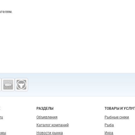
ателям.
о сайту
Е
РАЗДЕЛЫ
ТОВАРЫ И УСЛУ
ru
Объявления
Рыбные снеки
Каталог компаний
Рыба
амы
Новости рынка
Икра