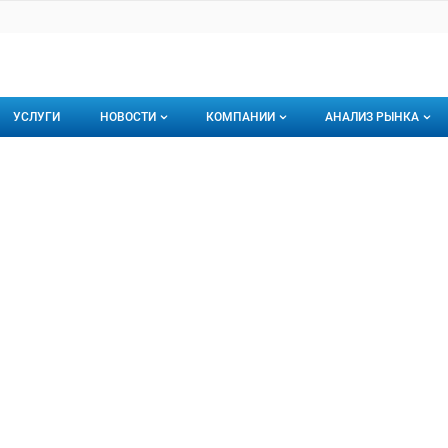
УСЛУГИ
НОВОСТИ
КОМПАНИИ
АНАЛИЗ РЫНКА
Новости рыбного рынка
Каталог компаний
уров Ильгиз Ирекович
Ильгиз Ирекович, ИП
торинги
О каталоге компаний
Подписаться на 
Премиум размещение