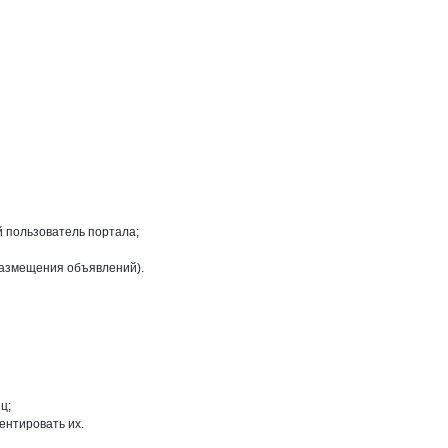
на странице
гиз Ирекович
й пользователь портала;
размещения объявлений).
ц;
ентировать их.