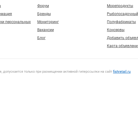
а
Форум
Морепродукты
рмация
Бренды
Рыбопосадочный
тки персональных
Мониторинг
Полуфабрикаты
Вакансии
Консервы
Блог
Добавить объяв
Карта объявлени
, допускается только при размещении активной гиперссылки на сайт
fishretail.ru