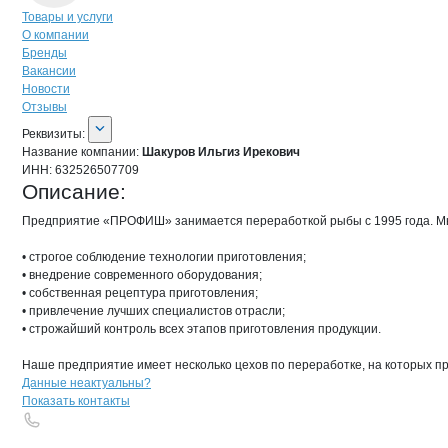
Навигация по странице
компании
Шак
Товары и услуги
О компании
Бренды
Вакансии
Новости
Отзывы
О компании
Шакуров Ильгиз Иреко
Реквизиты
компании
Шакуров Ильгиз Ир
Реквизиты:
Название компании:
Шакуров Ильгиз Ирекович
ИНН:
632526507709
Описание:
Предприятие «ПРОФИШ» занимается переработкой рыбы с 1995 года. Мы п
• строгое соблюдение технологии приготовления;

• внедрение современного оборудования;

• собственная рецептура приготовления;

• привлечение лучших специалистов отрасли;

• строжайший контроль всех этапов приготовления продукции.

Наше предприятие имеет несколько цехов по переработке, на которых п
Контакты
компании
Шакуров Ильгиз
+7(800)000-00-..
Данные неактуальны?
Показать контакты