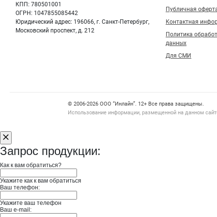
КПП: 780501001
Публичная оферт
ОГРН: 1047855085442
Юридический адрес: 196066, г. Санкт-Петербург,
Контактная инфо
Московский проспект, д. 212
Политика обрабо
данных
Для СМИ
Счетчики, авторское право, логотипы
© 2006‑2026 ООО “Инлайн”. 12+ Все права защищены.
Использование информации, размещенной на данном сайте
Запрос продукции:
Как к вам обратиться?
Укажите как к вам обратиться
Ваш телефон:
Укажите ваш телефон
Ваш e-mail: