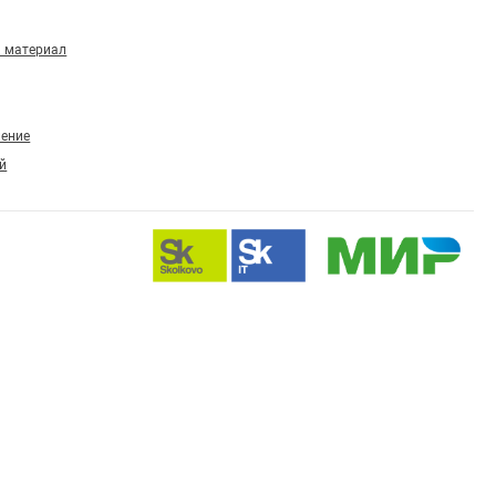
 материал
ление
й