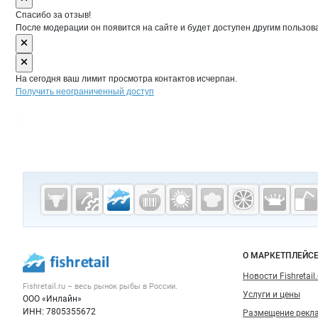
Спасибо за отзыв!
После модерации он появится на сайте и будет доступен другим пользов
На сегодня ваш лимит просмотра контактов исчерпан.
Получить неограниченный доступ
Дополнительная информация
Cсылки на полезные проекты
Fishretail.ru —
рыба,
морепродукты
Важные разделы и контакты
Навигация п
О МАРКЕТПЛЕЙС
Новости Fishretail.
Fishretail.ru – весь
рынок рыбы
в России.
Услуги и цены
ООО «Инлайн»
ИНН: 7805355672
Размещение рекл