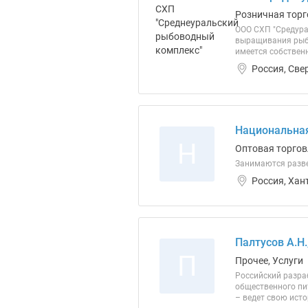
Розничная торг
ООО СХП "Средура
выращивания рыбы
имеется собствен
Россия, Све
Национальная
Н
Оптовая торгов
Занимаются разве
Россия, Хан
Палтусов А.Н.
П
Прочее, Услуги
Российский разра
общественного пи
– ведет свою исто