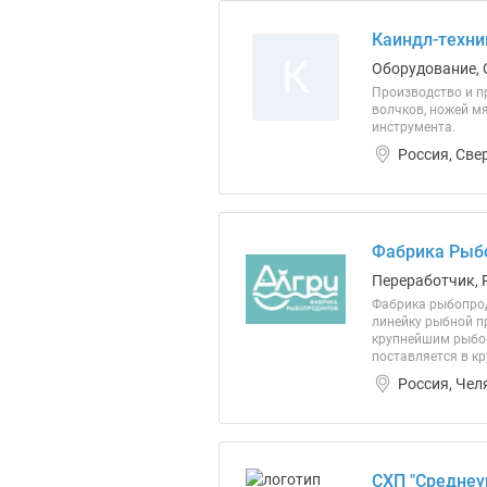
Каиндл-техни
К
Оборудование, 
Производство и п
волчков, ножей м
инструмента.
Россия, Све
Фабрика Рыб
Переработчик, 
Фабрика рыбопрод
линейку рыбной п
крупнейшим рыбоп
поставляется в к
Россия, Чел
СХП "Среднеу