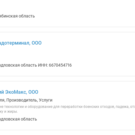
ябинская область
адотерминал, ООО
рдловская область ИНН: 6670454716
ий ЭкоМакс, ООО
ля, Производитель, Услуги
е технологии и оборудование для переработки боенских отходов, падежа, от
ку и жиры.
рдловская область