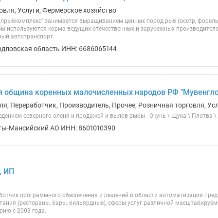
овля, Услуги, Фермерское хозяйство
лрыбкомплекс" занимается выращиванием ценных пород рыб (осетр, форель, 
 используются корма ведущих отечественных и зарубежных производителе
ный автотранспорт.
рдловская область ИНН: 6686065144
 община коренных малочисленных народов РФ "Мувенгло
ля, Переработчик, Производитель, Прочее, Розничная торговля, Ус
дением северного оленя и продажей и вылов рыбы - Окунь \ Щука \ Плотва \
ты-Мансийский АО ИНН: 8601010390
, ИП
ботчик программного обеспечения и решений в области автоматизации пред
тания (рестораны, бары, бильярдные), сферы услуг различной масштабируе
рию с 2003 года.