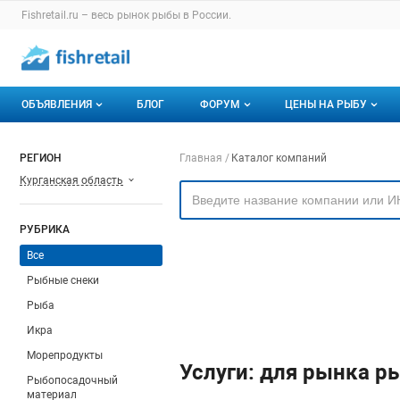
Раздел навигации по сайту fishretail.ru
Fishretail.ru – весь
рынок рыбы
в России.
Авторизация и меню пользователя
Навигация по разделам сайта fishretail.ru
ОБЪЯВЛЕНИЯ
БЛОГ
ФОРУМ
ЦЕНЫ НА РЫБУ
Объявления
Все темы
О мониторингах
Навигация по компа
РЕГИОН
Главная
Каталог компаний
Курганская область
Горячее предложение
Избранные
Актуальные мони
Мои объявления
С моим участием
Динамика цен
РУБРИКА
Отзывы
Все
Рыбные снеки
Рыба
Икра
Морепродукты
Услуги: для рынка р
Рыбопосадочный
материал