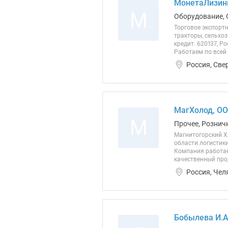
МонетаЛизин
М
Оборудование, 
Торговое экспорт
тракторы, сельхоз
кредит. 620137, Р
Работаем по всей
Россия, Све
МагХолод, О
М
Прочее, Розничн
Магнитогорский Хл
области логистик
Компания работае
качественный про
Россия, Чел
Бобылева И.А