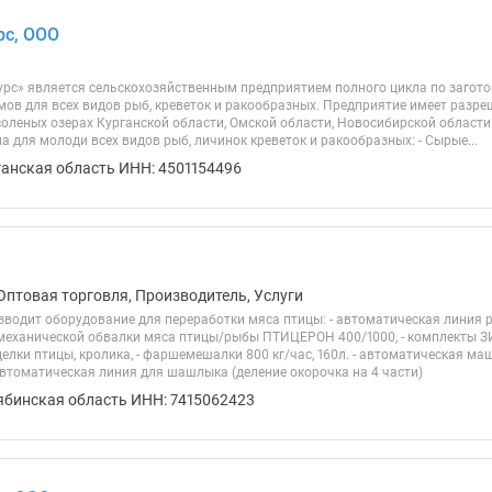
рс, ООО
урс» является сельскохозяйственным предприятием полного цикла по заготов
мов для всех видов рыб, креветок и ракообразных. Предприятие имеет разр
соленых озерах Курганской области, Омской области, Новосибирской области
 для молоди всех видов рыб, личинок креветок и ракообразных: - Сырые...
ганская область ИНН: 4501154496
Оптовая торговля, Производитель, Услуги
водит оборудование для переработки мяса птицы: - автоматическая линия ра
с механической обвалки мяса птицы/рыбы ПТИЦЕРОН 400/1000, - комплекты 
елки птицы, кролика, - фаршемешалки 800 кг/час, 160л. - автоматическая ма
автоматическая линия для шашлыка (деление окорочка на 4 части)
ябинская область ИНН: 7415062423