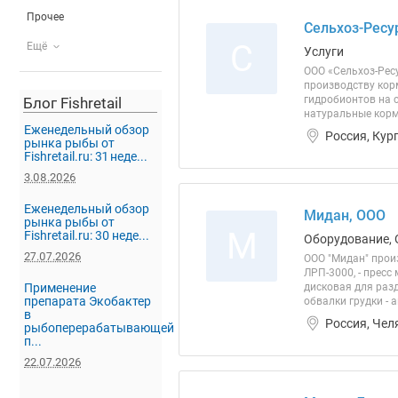
Прочее
Сельхоз-Ресу
С
Ещё
Услуги
ООО «Сельхоз-Рес
производству кор
гидробионтов на 
Блог Fishretail
натуральные корма
Еженедельный обзор
Россия, Кур
рынка рыбы от
Fishretail.ru: 31 неде...
3.08.2026
Еженедельный обзор
Мидан, ООО
рынка рыбы от
М
Fishretail.ru: 30 неде...
Оборудование, 
27.07.2026
ООО "Мидан" произ
ЛРП-3000, - прес
Применение
дисковая для разд
препарата Экобактер
обвалки грудки - 
в
Россия, Чел
рыбоперерабатывающей
п...
22.07.2026