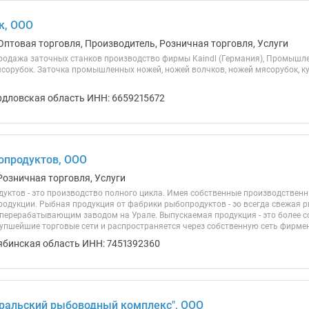
к, ООО
Оптовая торговля, Производитель, Розничная торговля, Услуги
родажа заточных станков производство фирмы Kaindl (Германия), Промышле
ясорубок. Заточка промышленных ножей, ножей волчков, ножей мясорубок, к
рдловская область ИНН: 6659215672
опродуктов, ООО
Розничная торговля, Услуги
уктов - это производство полного цикла. Имея собственные производстве
родукции. Рыбная продукция от фабрики рыбопродуктов - эо всегда свежая 
ерерабатывающим заводом на Урале. Выпускаемая продукция - это более с
рупшейшие торговые сети и распространяется через собственную сеть фирмен
ябинская область ИНН: 7451392360
ральский рыбоводный комплекс", ООО