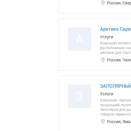
Россия, Све
Арктика Cерв
А
Услуги
Компания являетс
расположение, на
центром для торго
Россия, Чел
ЗАПОЛЯРНЫЙ
З
Услуги
Компания «Заполя
продукцией, прои
Заполярья для да
товаров северног
Россия, Яма