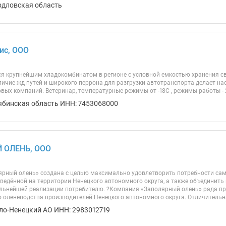
рдловская область
ис, ООО
я крупнейшим хладокомбинатом в регионе с условной емкостью хранения св
личие жд путей и широкого перрона для разгрузки автотранспорта делает н
вых компаний. Ветеринар, температурные режимы от -18С , режимы работы - 
ябинская область ИНН: 7453068000
 ОЛЕНЬ, ООО
рный олень» создана с целью максимально удовлетворить потребности сам
зведённой на территории Ненецкого автономного округа, а также объединить
льнейшей реализации потребителю. ?Компания «Заполярный олень» рада п
о оленеводства производителей Ненецкого автономного округа. Отличительна
ло-Ненецкий АО ИНН: 2983012719