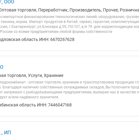
г, ООО
Оптовая торговля, Переработчик, Производитель, Прочее, Рознична
но-импортное финансирование технологических линий, оборудования, грузов
.техника, корма. Импорт продуктов в Китай. сервис, гарантия, комплектующи
оссия, г.Екатеринбург, ул.Блюхера д.59, ПО-137, a/я 79 -для корреспонденции 
 России со всеми предприятиями любой формы собственности
рдловская область ИНН: 6670267628
ОО
ая торговля, Услуги, Хранение
адокомбинат - оптовая торговля, хранение и транспортировка продукции глу
и. Благодаря наличию собственных охлаждаемых складов, Вы получаете про
т напрямую с рыбодобывающими предприятиями, выбирая нас в качестве п
дукт и/или надёжного хранителя.
ябинская область ИНН: 7446047168
., ИП