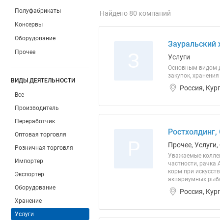
Полуфабрикаты
Найдено 80 компаний
Консервы
Оборудование
Зауральский 
Прочее
З
Услуги
Основным видом д
закупок, хранени
ВИДЫ ДЕЯТЕЛЬНОСТИ
Россия, Кур
Все
Производитель
Переработчик
Ростхолдинг,
Оптовая торговля
Р
Прочее, Услуги
Розничная торговля
Уважаемые коллег
Импортер
частности, рачка
корм при искусст
Экспортер
аквариумных рыбо
Оборудование
Россия, Кур
Хранение
Услуги