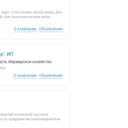
карп, толстолобик, белый амур). Для
й. Для транспортировки рыбы
О компании
Объявления
р", ИП
луги, Фермерское хозяйство
 Язь
О компании
Объявления
приятий розничной торговли,
мости, предприятий рыбопереработки