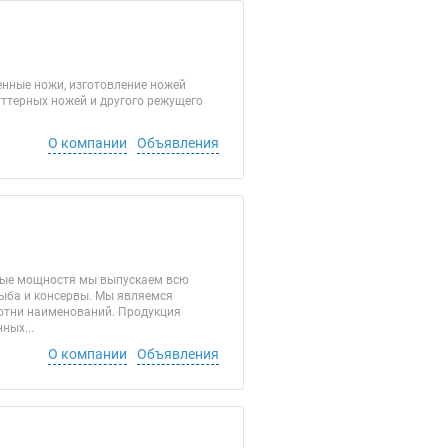
нные ножи, изготовление ножей
уттерных ножей и другого режущего
О компании
Объявления
нные мощностя мы выпускаем всю
рыба и консервы. Мы являемся
отни наименований. Продукция
ных...
О компании
Объявления