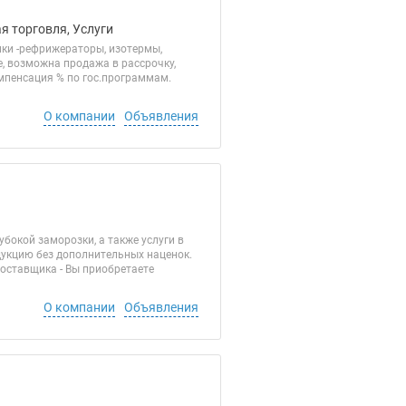
я торговля, Услуги
ики -рефрижераторы, изотермы,
е, возможна продажа в рассрочку,
компенсация % по гос.программам.
О компании
Объявления
бокой заморозки, а также услуги в
дукцию без дополнительных наценок.
оставщика - Вы приобретаете
О компании
Объявления