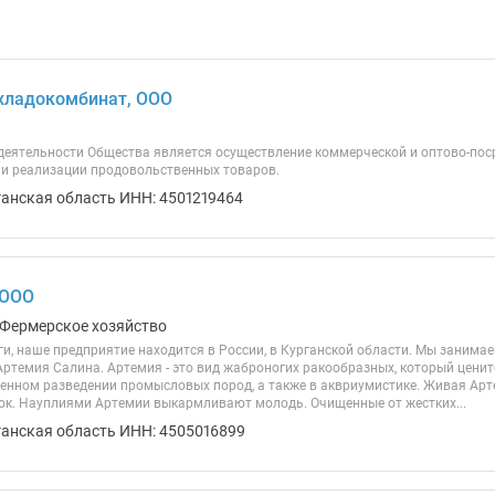
хладокомбинат, ООО
еятельности Общества является осуществление коммерческой и оптово-поср
я и реализации продовольственных товаров.
ганская область ИНН: 4501219464
 ООО
, Фермерское хозяйство
и, наше предприятие находится в России, в Курганской области. Мы занимае
 Артемия Cалина. Артемия - это вид жаброногих ракообразных, который цени
венном разведении промысловых пород, а также в аквриумистике. Живая Арте
к. Науплиями Артемии выкармливают молодь. Очищенные от жестких...
ганская область ИНН: 4505016899