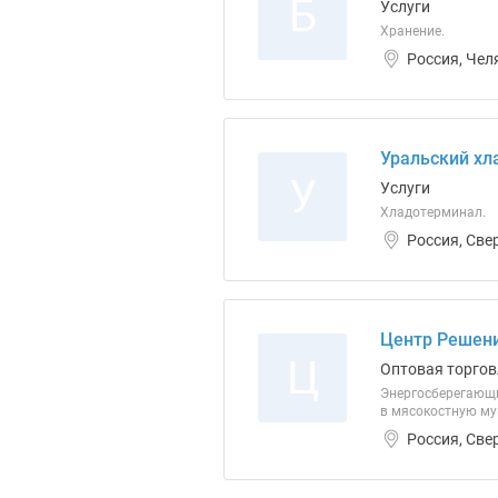
Б
Услуги
Хранение.
Россия, Чел
Уральский хл
У
Услуги
Хладотерминал.
Россия, Све
Центр Решен
Ц
Оптовая торгов
Энергосберегающи
в мясокостную му
Россия, Све