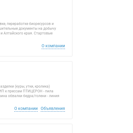
ке, переработке биоресурсов и
ешительные документы на добычу
 и Алтайского края. Стартовые
О компании
зделки (куры, утки, кролика)
ЗИП к прессам ПТИЦЕРОН - пила
шина обвалки бедра/голени - линия
О компании
Объявления