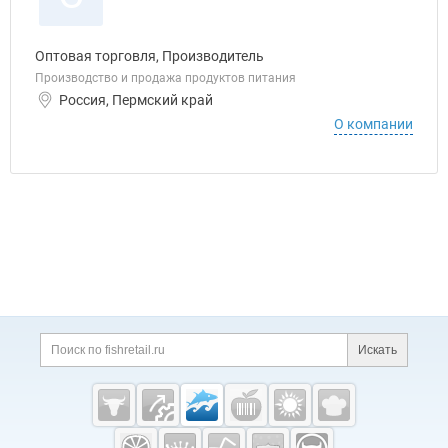
Оптовая торговля, Производитель
Производство и продажа продуктов питания
Россия, Пермский край
О компании
Дополнительная информация
Поиск по сайту и ссы
Искать
Cсылки на полезные проекты
Fishretail.ru —