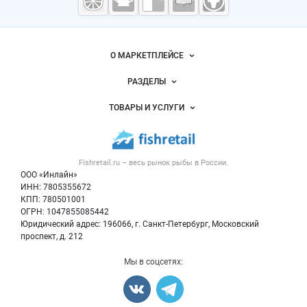
рыба,
морепродукты
Важные разделы и контакты
Навигация по сайту
О МАРКЕТПЛЕЙСЕ
Новости Fishretail.ru
РАЗДЕЛЫ
Услуги и цены
Объявления
ТОВАРЫ И УСЛУГИ
Размещение рекламы
Каталог компаний
Рыбные снеки
Публичная оферта
Новости рынка
Рыба
Контактная информация
Форум
Fishretail.ru – весь
рынок рыбы
в России.
Икра
Политика обработки персональных данных
Бренды
ООО «Инлайн»
Морепродукты
Для СМИ
ИНН: 7805355672
Мониторинг
КПП: 780501001
Рыбопосадочный материал
Вакансии
ОГРН: 1047855085442
Полуфабрикаты
Юридический адрес: 196066, г. Санкт-Петербург, Московский
Блог
Консервы
проспект, д. 212
Добавить объявление
Мы в соцсетях:
Карта объявлений